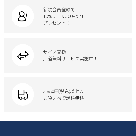
すべての商品
スニーカー
カジュアルシューズ
ボディバッグ
新規会員登録で
ローファー
ケア用品
10%OFF & 500Point
スクール
ワークシューズ
プレゼント！
ハンドバッグ
カジュアルシューズ
雑貨
フォーマル
ブーツ
ビジネスバッグ
ワークシューズ
ブーツ
サイズ交換
ウェア
トートバッグ
ブーツ
片道無料サービス実施中！
Parade
ショルダーバッグ
Parade
ウェア
SKECHERS
財布
SKECHERS
3,980円(税込)以上の
Parade
new balance
お買い物で送料無料
moz
SKECHERS
asics
new balance
GAP
瞬足
puma
EDWIN