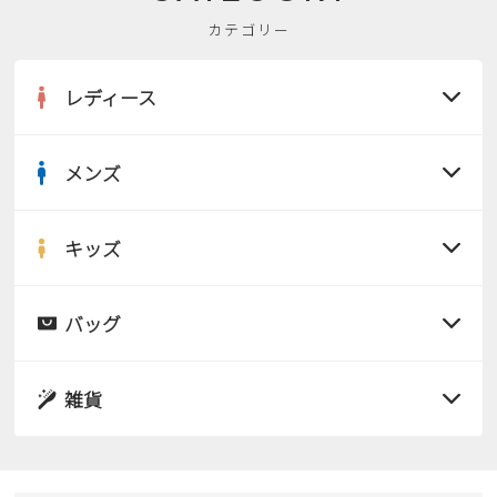
カテゴリー
レディース
メンズ
すべての商品
サンダル
キッズ
すべての商品
レインシューズ
サンダル
バッグ
すべての商品
パンプス
レインシューズ
サンダル
雑貨
スニーカー
すべての商品
スニーカー
レインシューズ
ローファー
リュック
ビジネス・ドレスシューズ