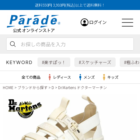
送料550円 3,980円(税込)以上で送料無料！
ログイン
会員登録
お気に入り
カート
#楽すぽっ！
#スケッチャーズ
#極ふ
KEYWORD
全ての商品
レディース
メンズ
キッズ
HOME
ブランドから探す
D
Dr.Martens ドクターマーチン
レディース
メンズ
すべての商品