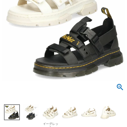
サンダル
キッズ
すべての商品
レインシューズ
サンダル
NEW
すべての商品
パンプス
レインシューズ
サンダル
SALE
スニーカー
すべての商品
スニーカー
レインシューズ
ローファー
レディース新入荷
バッグ
ビジネス・ドレスシューズ
すべての商品
スニーカー
カジュアルシューズ
メンズ新入荷
ローファー
レディースSALE
雑貨
スクール
すべての商品
ワークシューズ
キッズ新入荷
カジュアルシューズ
メンズSALE
フォーマル
リュック
詳細検索
ブーツ
すべての商品
ワークシューズ
キッズSALE
ブーツ
ボディバッグ
ウェア
ケア用品
ブーツ
店舗一覧
イーグレッ
ハンドバッグ