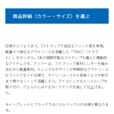
2
3
4
5
6
7
8
9
10
11
12
13
14
15
16
17
18
19
20
21
22
23
24
25
26
27
28
29
30
31
2026 年9月
日常からフェスまで。3ストラップで自在なフィット感を実現。
軽量かつ頑丈なアウトソールを搭載した「TRACT（トラク
日
月
火
水
木
金
土
ト）」のサンダル。3本の調節可能なストラップを備えた機能的
1
2
3
4
5
なアイテムです。アッパーは、ファブリック素材とレザーを組み
6
7
8
9
10
11
12
合わせた軽量素材。トレッドのデザインが特徴的なアウトソール
13
14
15
16
17
18
19
もライトウエイト仕様で、デイリーユースから音楽フェスや旅行
20
21
22
23
24
25
26
まで様々なシーンで活躍しそう。アイコニックなヒールループを
取り付け、ウェルトにはイエローステッチを施して仕上げまし
27
28
29
30
た。
※イーグレットとブラックではベルトバックルの仕様が異なりま
す。