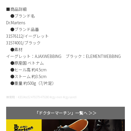
新規会員登録
■商品詳細
●ブランド名
会社概要
Dr.Martens
●ブランド品番
31576112/イーグレット
プライバシーポリシー
31574001/ブラック
●素材
特定商取引法に基づく表示
イーグレット：AJAXWEBBING ブラック：ELEMENTWEBBING
●原産国 ベトナム
●ヒール高 約4.5cm
お問い合わせ
●ストーム 約3.5cm
●重量 約500g（7/片足）
検索用：#2024ss52 479279 479280 #cgy-men #cgy-sandl
「ドクターマーチン」一覧へ ＞＞