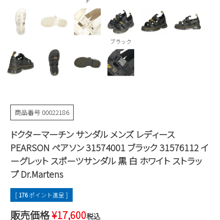
ト
Parade
雑貨
Parade
ウェア
ご利用ガイド
ビジネスバッグ
SKECHERS
SKECHERS
ブラック
Parade
new balance
会員サービス
トートバッグ
moz
SKECHERS
asics
ショルダーバッグ
new balance
お問い合わせ
GAP
瞬足
puma
財布
メルマガ購買
EDWIN
商品番号
00022186
new balance
ドクターマーチン サンダル メンズ レディース
PEARSON ペアソン 31574001 ブラック 31576112 イ
営業日カレンダー
ーグレット スポーツサンダル 黒 白 ホワイト ストラッ
プ Dr.Martens
休業日
お問い合わせ窓口休業日
2026 年8月
[
176
ポイント進呈 ]
日
月
火
水
木
金
土
販売価格
¥
17,600
税込
1