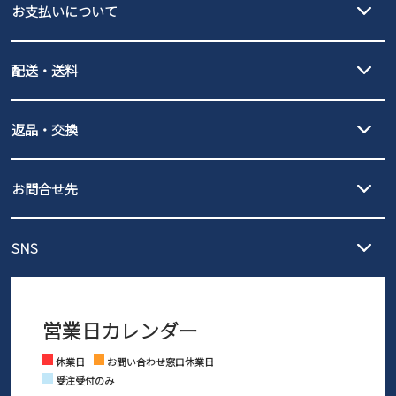
お支払いについて
new balance
クレジットカード決済、AmazonPay決済、
配送・送料
PayPay（オンライン決済）、代金引換のご利用が可能です。
詳しくは
ご利用ガイド
をご確認ください。
【宅配便】
【ネコポス】
返品・交換
北海道・本州・四国・九州…550円
全国一律…220円（税込）
沖縄…1,980円
発送日・送料詳細については
ご利用ガイド
を
履いてみないとわからない靴だからこそ、サイズ交換にかかる送料
3,980円（税込）以上お買い上げで送料無料
ご利用ください。
お問合せ先
の片道無料サービスを実施中！
3,980円（税込）以上お買い上げで送料1,425円
【サイズ交換期間延長のお知らせ】
メール :
info@parade-shoes.jp
ただいまギフト用としてのご利用が増えていることを受け、プレゼ
発送日・送料詳細については
ご利用ガイド
を
SNS
営業時間：11時～17時
ントとしても安心してご利用いただけるよう、サイズ交換の受付期
ご利用ください。
メールの返信につきましては、
間を「お届けから30日間」へと延長いたしました。
3営業日以内にさせていただいております。
商品到着後30日以内にメールにてお申し出ください。折り返し詳細
※お問い合わせは現在メール
で受け付けております。
なご案内をお送りいたします。詳しくは
ご利用ガイド
をご利用くだ
営業日カレンダー
※土日祝はお問い合わせ窓口休業日となります。
さい。
Instagram
Facebook
休業日
お問い合わせ窓口休業日
受注受付のみ