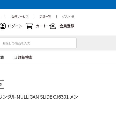
ド
|
会員サービス
|
店舗一覧
|
ゲスト 様
ログイン
カート
会員登録
雑貨
詳細検索
55
ンダル MULLIGAN SLIDE CJ6301 メン