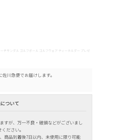
481012 トング ビーチサンダル ゴルフボール ゴルフウェア ティーホルダー プレゼ
に
佐川急便
でお届けします。
換について
ますが、万一不良・破損などがございまし
せください。
、商品到着後7日以内、未使用に限り可能