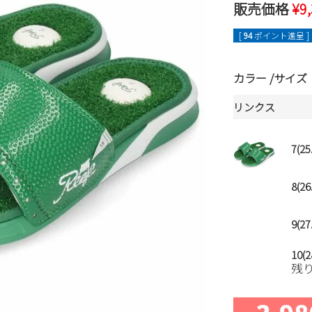
販売価格
¥
9
[
94
ポイント進呈 ]
カラー
サイズ
リンクス
7(25
8(26
9(27
10(2
残