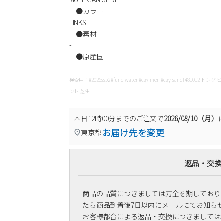
●カラー
LINKS
●素材
-
●原産国 -
検索用：#2025ss52 #func-water #cgy-men #cgy-sandl 
ント 芝生
本日
12時00分
までのご注文で
2026/08/10（月）
お届け先を変更
東京都
返品・交
商品の品質につきましては万全を期しており
たら商品到着後7日以内にメールにてお知ら
お客様都合による返品・交換につきましては