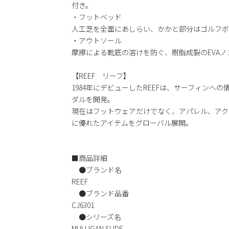
付き。
・フットベッド
人工芝を全面にあしらい、かかと部分はゴルフボ
・アウトソール
摩擦による靴底の溶けを防ぐ、樹脂成裂のEVA
【REEF リーフ】
1984年にデビューしたREEFは、サーフィンへ
ダルを開発。
現在はフットウェアだけでなく、アパレル、アク
に優れたアイテムをグローバル展開。
■商品詳細
●ブランド名
REEF
●ブランド品番
CJ6301
●シリーズ名
MULLIGAN SLIDE