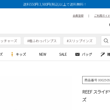
送料550円 3,980円(税込)以上で送料無料！
会員登録
|
ご利用ガイ
ケッチャーズ
#極ふわっパンプス
#スリップインズ
ズ
キッズ
NEW
SALE
バッグ
e
Parade
Parade
アルシューズ
バッグ
カジュアルシューズ
HERS
SKECHERS
SKECHERS
商品番号
000250
シューズ
ダーバッグ
ワークシューズ
alance
moz
GAP
REEF スライドサ
new balance
EDWIN
ブーツ
puma
new balance
ズ
ウェア