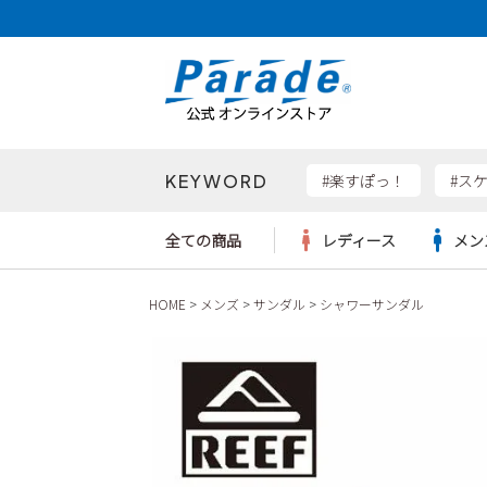
KEYWORD
検索
#楽すぽっ！
#ス
全ての商品
レディース
メン
HOME
メンズ
サンダル
シャワーサンダル
Parad
サンダル
サンダル
サンダル
レディース新入荷
レディースSALE
リュック
ケア用品
カジュ
トート
SKEC
レインシューズ
レインシューズ
レインシューズ
メンズ新入荷
メンズSALE
ボディバッグ
雑貨
ワーク
ショル
new b
asics
パンプス
スニーカー
スニーカー
キッズ新入荷
キッズSALE
ハンドバッグ
ブーツ
財布
瞬足
スニーカー
ビジネス・ドレスシューズ
スクール
ビジネスバッグ
ウェア
ローファー
ローファー
フォーマル