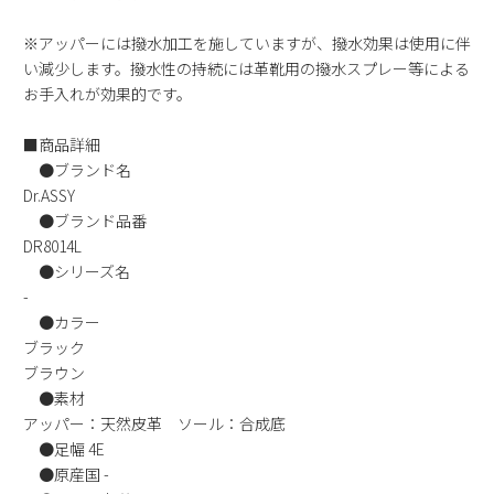
新規会員登録
※アッパーには撥水加工を施していますが、撥水効果は使用に伴
い減少します。撥水性の持続には革靴用の撥水スプレー等による
会社概要
お手入れが効果的です。
■商品詳細
プライバシーポリシー
●ブランド名
Dr.ASSY
特定商取引法に基づく表示
●ブランド品番
DR8014L
お問い合わせ
●シリーズ名
-
●カラー
ブラック
ブラウン
●素材
アッパー：天然皮革 ソール：合成底
●足幅 4E
●原産国 -