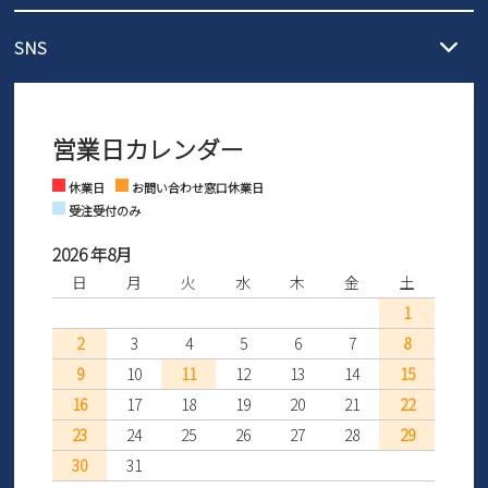
【サイズ交換期間延長のお知らせ】
メール :
info@parade-shoes.jp
ただいまギフト用としてのご利用が増えていることを受け、プレゼ
発送日・送料詳細については
ご利用ガイド
を
SNS
営業時間：11時～17時
ントとしても安心してご利用いただけるよう、サイズ交換の受付期
ご利用ください。
メールの返信につきましては、
間を「お届けから30日間」へと延長いたしました。
3営業日以内にさせていただいております。
商品到着後30日以内にメールにてお申し出ください。折り返し詳細
※お問い合わせは現在メール
で受け付けております。
なご案内をお送りいたします。詳しくは
ご利用ガイド
をご利用くだ
営業日カレンダー
※土日祝はお問い合わせ窓口休業日となります。
さい。
Instagram
Facebook
休業日
お問い合わせ窓口休業日
受注受付のみ
2026 年8月
日
月
火
水
木
金
土
1
2
3
4
5
6
7
8
9
10
11
12
13
14
15
16
17
18
19
20
21
22
23
24
25
26
27
28
29
30
31