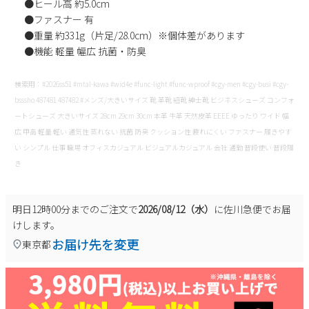
●ヒール高 約5.0cm
●ファスナー 有
●重量 約331g（片足/28.0cm）※個体差があります
●機能 軽量 幅広 抗菌・防臭
検索用：#2026ss51 #mtal-kawa #wid4e #func-light #func-wproof #cgy-men #cgy-busi #cgy-
bsssho 487481 487482 #メンズ/大きいサイズ 靴 革靴 紐靴 紳士靴 ビジネスシューズ コンフォ
ートシューズ 大きいサイズ 28cm 29cm 30cm 本革 牛革 天然皮革 EEEE ゆったり ワイド 幅
広 甲高 軽量 軽い 通気性 蒸れない 抗菌 防臭 クッション性 疲れにくい ファスナー 履きやす
い シンプル 仕事 職場 オフィスカジュアル ビジュアルカジュアル 会社 通勤 普段使い 普段履
き
明日
12時00分
までのご注文で
2026/08/12（水）
に
佐川急便
でお届
けします。
お届け先を変更
東京都