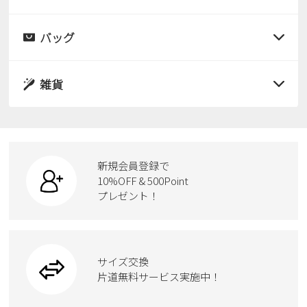
すべての商品
レインシューズ
サンダル
バッグ
すべての商品
パンプス
レインシューズ
サンダル
雑貨
スニーカー
すべての商品
スニーカー
レインシューズ
ローファー
リュック
ビジネス・ドレスシューズ
すべての商品
スニーカー
カジュアルシューズ
ボディバッグ
新規会員登録で
ローファー
ケア用品
10%OFF & 500Point
スクール
ワークシューズ
プレゼント！
ハンドバッグ
カジュアルシューズ
雑貨
フォーマル
ブーツ
ビジネスバッグ
ワークシューズ
ブーツ
サイズ交換
ウェア
トートバッグ
ブーツ
片道無料サービス実施中！
Parade
ショルダーバッグ