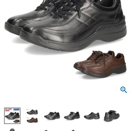
サンダル
キッズ
すべての商品
レインシューズ
サンダル
NEW
すべての商品
パンプス
レインシューズ
サンダル
SALE
スニーカー
すべての商品
スニーカー
レインシューズ
ローファー
レディース新入荷
バッグ
ビジネス・ドレスシューズ
すべての商品
スニーカー
カジュアルシューズ
メンズ新入荷
ローファー
レディースSALE
雑貨
スクール
すべての商品
ワークシューズ
キッズ新入荷
カジュアルシューズ
メンズSALE
フォーマル
リュック
詳細検索
ブーツ
すべての商品
ワークシューズ
キッズSALE
ブーツ
ボディバッグ
ウェア
ケア用品
ブーツ
店舗一覧
ハンドバッグ