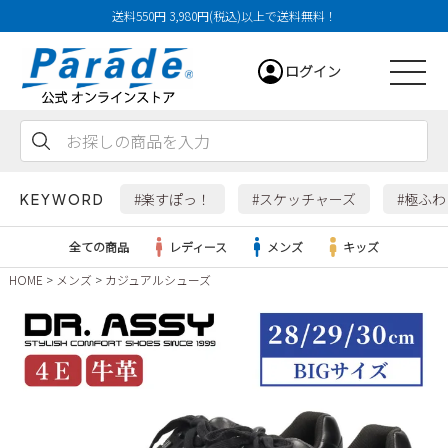
送料550円 3,980円(税込)以上で送料無料！
ログイン
会員登録
お気に入り
カート
#楽すぽっ！
#スケッチャーズ
#極ふ
KEYWORD
全ての商品
レディース
メンズ
キッズ
HOME
メンズ
カジュアルシューズ
レディース
メンズ
すべての商品