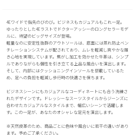
2
3
4
5
6
7
8
9
10
11
12
13
14
15
4Eワイドで指先のびのび。ビジネスもカジュアルもこれ一足。
16
17
18
19
20
21
22
ゆったりとした4Eラストでドクターアッシーのロングセラーモデ
23
24
25
26
27
28
29
ルに、待望のビッグサイズが登場。
30
31
軽量なのに安定性抜群のアウトソールは、底面には蒸れ防止ベン
チレーションシステムが配されており、ムレを軽減し爽やかな履
2026 年9月
き心地を実現しています。焦がし加工を効かせた牛革は、シンプ
日
月
火
水
木
金
土
ルでありながらも個性を引き立てる上品な風合いを演出します。
1
2
3
4
5
そして、内部にはクッショニングインソールを搭載しているた
め、足への負担を軽減し歩行時の快適さを保ちます。
6
7
8
9
10
11
12
13
14
15
16
17
18
19
ビジネスシーンにもカジュアルなコーディネートにも合う洗練さ
20
21
22
23
24
25
26
れたデザインです。ドレッシーなスーツスタイルからジーンズに
27
28
29
30
合わせたカジュアルなスタイルまで、幅広いシーンで活躍しま
す。この一足が、あなたのオシャレな足元を演出します。
※天然皮革のため、商品ごとに色味や風合いに若干の違いがあり
ます。予めご了承ください。