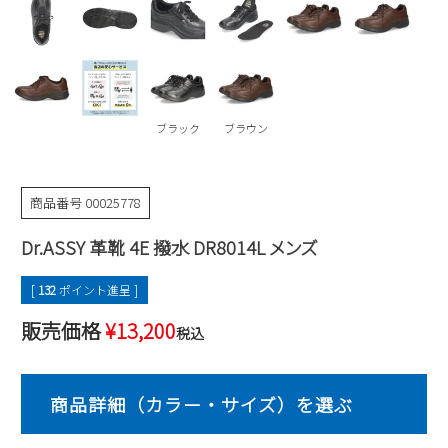
Parade
雑貨
Parade
ウェア
ご利用ガイド
ビジネスバッグ
SKECHERS
SKECHERS
Parade
new balance
会員サービス
トートバッグ
moz
ブラック
ブラウン
SKECHERS
asics
ショルダーバッグ
new balance
お問い合わせ
GAP
瞬足
puma
財布
商品番号
00025778
メルマガ購買
EDWIN
Dr.ASSY 革靴 4E 撥水 DR8014L メンズ
new balance
[
132
ポイント進呈 ]
営業日カレンダー
販売価格
¥
13,200
税込
休業日
お問い合わせ窓口休業日
2026 年8月
日
月
火
水
木
金
土
1