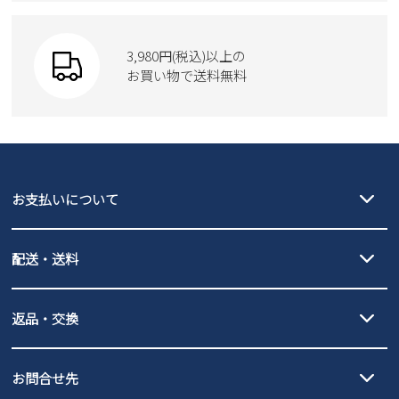
Parade
ウェア
SKECHERS
財布
SKECHERS
3,980円(税込)以上の
Parade
new balance
お買い物で送料無料
moz
SKECHERS
asics
new balance
GAP
瞬足
puma
EDWIN
お支払いについて
new balance
クレジットカード決済、AmazonPay決済、
配送・送料
PayPay（オンライン決済）、代金引換のご利用が可能です。
詳しくは
ご利用ガイド
をご確認ください。
【宅配便】
【ネコポス】
返品・交換
北海道・本州・四国・九州…550円
全国一律…220円（税込）
沖縄…1,980円
発送日・送料詳細については
ご利用ガイド
を
履いてみないとわからない靴だからこそ、サイズ交換にかかる送料
3,980円（税込）以上お買い上げで送料無料
ご利用ください。
お問合せ先
の片道無料サービスを実施中！
3,980円（税込）以上お買い上げで送料1,425円