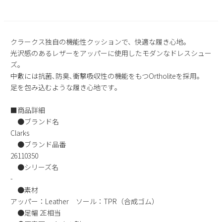
2
3
4
5
6
7
8
9
10
11
12
13
14
15
16
17
18
19
20
21
22
クラークス独自の機能性クッションで、快適な履き心地。
光沢感のあるレザーをアッパーに使用したモダンなドレスシュー
23
24
25
26
27
28
29
ズ｡
30
31
中敷には抗菌､防臭､衝撃吸収性の機能をもつOrtholiteを採用｡
足を包み込むような履き心地です｡
2026 年9月
日
月
火
水
木
金
土
■商品詳細
1
2
3
4
5
●ブランド名
6
7
8
9
10
11
12
Clarks
13
14
15
16
17
18
19
●ブランド品番
26110350
20
21
22
23
24
25
26
●シリーズ名
27
28
29
30
-
●素材
アッパー：Leather ソール：TPR（合成ゴム）
●足幅 2E相当