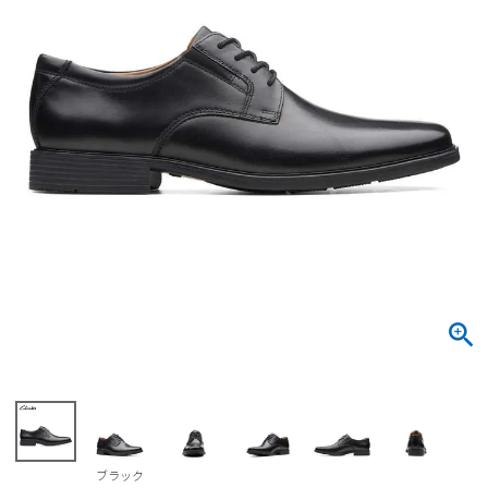
サンダル
キッズ
すべての商品
レインシューズ
サンダル
NEW
すべての商品
パンプス
レインシューズ
サンダル
SALE
スニーカー
すべての商品
スニーカー
レインシューズ
ローファー
レディース新入荷
バッグ
ビジネス・ドレスシューズ
すべての商品
スニーカー
カジュアルシューズ
メンズ新入荷
ローファー
レディースSALE
雑貨
スクール
すべての商品
ワークシューズ
キッズ新入荷
カジュアルシューズ
メンズSALE
フォーマル
リュック
詳細検索
ブーツ
すべての商品
ワークシューズ
キッズSALE
ブーツ
ボディバッグ
ウェア
ケア用品
ブーツ
店舗一覧
ブラック
ハンドバッグ