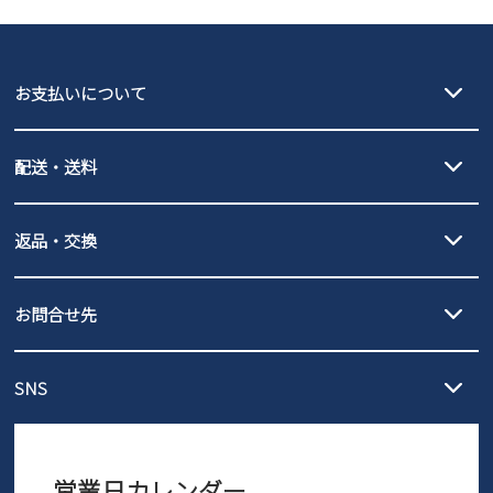
GAP
瞬足
puma
EDWIN
お支払いについて
new balance
クレジットカード決済、AmazonPay決済、
配送・送料
PayPay（オンライン決済）、代金引換のご利用が可能です。
詳しくは
ご利用ガイド
をご確認ください。
【宅配便】
【ネコポス】
返品・交換
北海道・本州・四国・九州…550円
全国一律…220円（税込）
沖縄…1,980円
発送日・送料詳細については
ご利用ガイド
を
履いてみないとわからない靴だからこそ、サイズ交換にかかる送料
3,980円（税込）以上お買い上げで送料無料
ご利用ください。
お問合せ先
の片道無料サービスを実施中！
3,980円（税込）以上お買い上げで送料1,425円
【サイズ交換期間延長のお知らせ】
メール :
info@parade-shoes.jp
ただいまギフト用としてのご利用が増えていることを受け、プレゼ
発送日・送料詳細については
ご利用ガイド
を
SNS
営業時間：11時～17時
ントとしても安心してご利用いただけるよう、サイズ交換の受付期
ご利用ください。
メールの返信につきましては、
間を「お届けから30日間」へと延長いたしました。
3営業日以内にさせていただいております。
商品到着後30日以内にメールにてお申し出ください。折り返し詳細
※お問い合わせは現在メール
で受け付けております。
なご案内をお送りいたします。詳しくは
ご利用ガイド
をご利用くだ
営業日カレンダー
※土日祝はお問い合わせ窓口休業日となります。