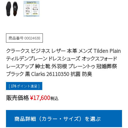
Parade
雑貨
Parade
ウェア
ご利用ガイド
ビジネスバッグ
SKECHERS
SKECHERS
Parade
new balance
会員サービス
トートバッグ
moz
商品番号
00024638
SKECHERS
asics
ショルダーバッグ
new balance
お問い合わせ
クラークス ビジネス レザー 本革 メンズ Tilden Plain
GAP
瞬足
puma
財布
ティルデンプレーン ドレスシューズ オックスフォード
メルマガ購買
EDWIN
レースアップ 紳士靴 外羽根 プレーントゥ 冠婚葬祭
ブラック 黒 Clarks 26110350 抗菌 防臭
new balance
[
176
ポイント進呈 ]
営業日カレンダー
販売価格
¥
17,600
税込
休業日
お問い合わせ窓口休業日
2026 年8月
日
月
火
水
木
金
土
1