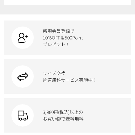
すべての商品
スニーカー
レインシューズ
ローファー
リュック
ビジネス・ドレスシューズ
すべての商品
スニーカー
カジュアルシューズ
ボディバッグ
新規会員登録で
ローファー
ケア用品
10%OFF & 500Point
スクール
ワークシューズ
プレゼント！
ハンドバッグ
カジュアルシューズ
雑貨
フォーマル
ブーツ
ビジネスバッグ
ワークシューズ
ブーツ
サイズ交換
ウェア
トートバッグ
ブーツ
片道無料サービス実施中！
Parade
ショルダーバッグ
Parade
ウェア
SKECHERS
財布
SKECHERS
3,980円(税込)以上の
Parade
new balance
お買い物で送料無料
moz
SKECHERS
asics
new balance