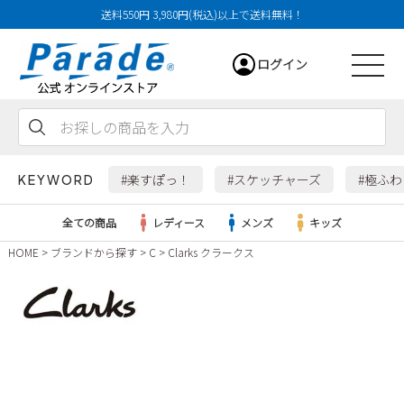
送料550円 3,980円(税込)以上で送料無料！
ログイン
会員登録
お気に入り
カート
#楽すぽっ！
#スケッチャーズ
#極ふ
KEYWORD
全ての商品
レディース
メンズ
キッズ
HOME
ブランドから探す
C
Clarks クラークス
レディース
メンズ
すべての商品