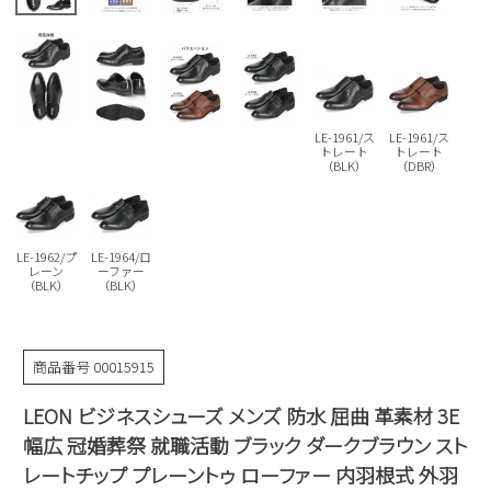
Parade
雑貨
Parade
ウェア
ご利用ガイド
ビジネスバッグ
SKECHERS
SKECHERS
Parade
new balance
会員サービス
トートバッグ
moz
LE-1961/ス
LE-1961/ス
SKECHERS
asics
トレート
トレート
ショルダーバッグ
new balance
（BLK）
（DBR）
お問い合わせ
GAP
瞬足
puma
財布
メルマガ購買
EDWIN
LE-1962/プ
LE-1964/ロ
レーン
ーファー
（BLK）
（BLK）
new balance
営業日カレンダー
商品番号
00015915
休業日
お問い合わせ窓口休業日
LEON ビジネスシューズ メンズ 防水 屈曲 革素材 3E
2026 年8月
幅広 冠婚葬祭 就職活動 ブラック ダークブラウン スト
日
月
火
水
木
金
土
レートチップ プレーントゥ ローファー 内羽根式 外羽
1