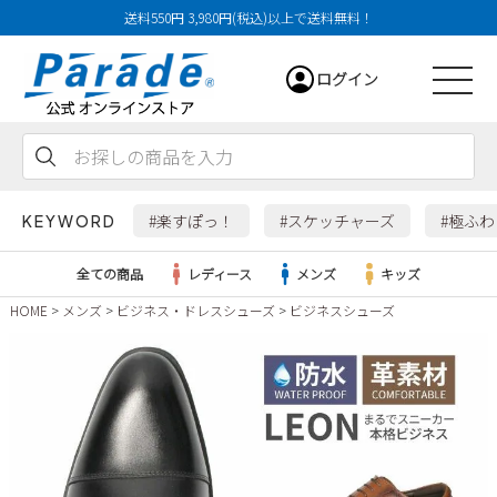
送料550円 3,980円(税込)以上で送料無料！
ログイン
会員登録
お気に入り
カート
#楽すぽっ！
#スケッチャーズ
#極ふ
KEYWORD
全ての商品
レディース
メンズ
キッズ
HOME
メンズ
ビジネス・ドレスシューズ
ビジネスシューズ
レディース
メンズ
すべての商品