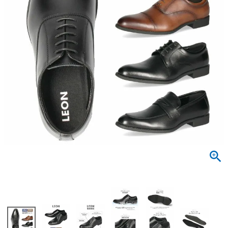
サンダル
キッズ
すべての商品
レインシューズ
サンダル
NEW
すべての商品
パンプス
レインシューズ
サンダル
SALE
スニーカー
すべての商品
スニーカー
レインシューズ
ローファー
レディース新入荷
バッグ
ビジネス・ドレスシューズ
すべての商品
スニーカー
カジュアルシューズ
メンズ新入荷
ローファー
レディースSALE
雑貨
スクール
すべての商品
ワークシューズ
キッズ新入荷
カジュアルシューズ
メンズSALE
フォーマル
リュック
詳細検索
ブーツ
すべての商品
ワークシューズ
キッズSALE
ブーツ
ボディバッグ
ウェア
ケア用品
ブーツ
店舗一覧
ハンドバッグ