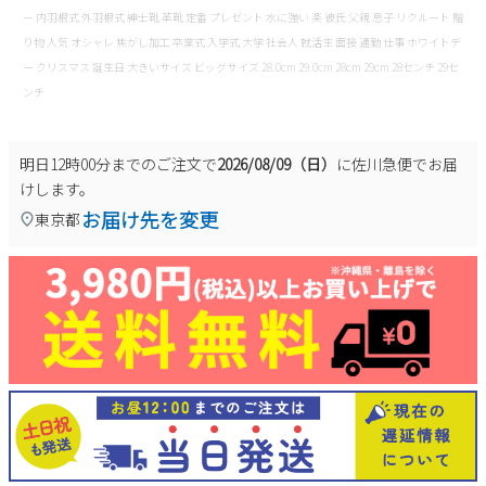
ー 内羽根式 外羽根式 紳士靴 革靴 定番 プレゼント 水に強い 楽 彼氏 父親 息子 リクルート 贈
り物 人気 オシャレ 焦がし加工 卒業式 入学式 大学 社会人 就活生 面接 通勤 仕事 ホワイトデ
ー クリスマス 誕生日 大きいサイズ ビッグサイズ 28.0cm 29.0cm 28cm 29cm 28センチ 29セ
ンチ
明日
12時00分
までのご注文で
2026/08/09（日）
に
佐川急便
でお届
けします。
お届け先を変更
東京都