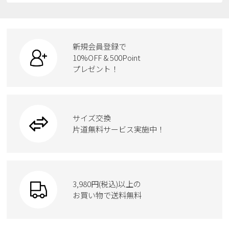
スニーカー
レインシューズ
ローファー
リュック
ビジネス・ドレスシューズ
すべての商品
スニーカー
カジュアルシューズ
ボディバッグ
新規会員登録で
ローファー
ケア用品
10%OFF & 500Point
スクール
ワークシューズ
プレゼント！
ハンドバッグ
カジュアルシューズ
雑貨
フォーマル
ブーツ
ビジネスバッグ
ワークシューズ
ブーツ
サイズ交換
ウェア
トートバッグ
ブーツ
片道無料サービス実施中！
Parade
ショルダーバッグ
Parade
ウェア
SKECHERS
財布
SKECHERS
3,980円(税込)以上の
Parade
new balance
お買い物で送料無料
moz
SKECHERS
asics
new balance