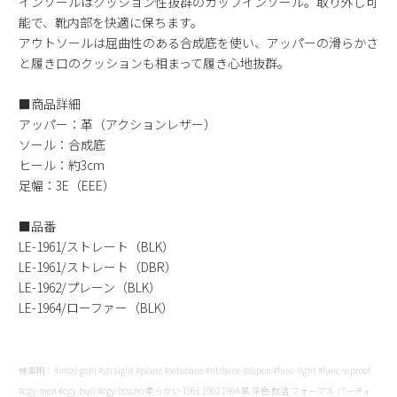
インソールはクッション性抜群のカップインソール。取り外し可
能で、靴内部を快適に保ちます。
アウトソールは屈曲性のある合成底を使い、アッパーの滑らかさ
と履き口のクッションも相まって履き心地抜群。
■商品詳細
アッパー：革（アクションレザー）
ソール：合成底
ヒール：約3cm
足幅：3E（EEE）
■品番
LE-1961/ストレート（BLK）
LE-1961/ストレート（DBR）
LE-1962/プレーン（BLK）
LE-1964/ローファー（BLK）
検索用：#mtal-gohi #straight #plane #sotobane #utibane #slipon #func-light #func-wproof
#cgy-men #cgy-busi #cgy-bsssho 柔らかい 1961 1962 1964 黒 茶色 就活 フォーマル パーティ