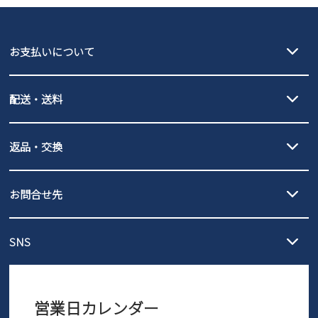
GAP
瞬足
puma
EDWIN
お支払いについて
new balance
クレジットカード決済、AmazonPay決済、
配送・送料
PayPay（オンライン決済）、代金引換のご利用が可能です。
詳しくは
ご利用ガイド
をご確認ください。
【宅配便】
【ネコポス】
返品・交換
北海道・本州・四国・九州…550円
全国一律…220円（税込）
沖縄…1,980円
発送日・送料詳細については
ご利用ガイド
を
履いてみないとわからない靴だからこそ、サイズ交換にかかる送料
3,980円（税込）以上お買い上げで送料無料
ご利用ください。
お問合せ先
の片道無料サービスを実施中！
3,980円（税込）以上お買い上げで送料1,425円
【サイズ交換期間延長のお知らせ】
メール :
info@parade-shoes.jp
ただいまギフト用としてのご利用が増えていることを受け、プレゼ
発送日・送料詳細については
ご利用ガイド
を
SNS
営業時間：11時～17時
ントとしても安心してご利用いただけるよう、サイズ交換の受付期
ご利用ください。
メールの返信につきましては、
間を「お届けから30日間」へと延長いたしました。
3営業日以内にさせていただいております。
商品到着後30日以内にメールにてお申し出ください。折り返し詳細
※お問い合わせは現在メール
で受け付けております。
なご案内をお送りいたします。詳しくは
ご利用ガイド
をご利用くだ
営業日カレンダー
※土日祝はお問い合わせ窓口休業日となります。
さい。