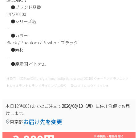
SALOMON
新規会員登録
●ブランド品番
L47270100
●シリーズ名
会社概要
-
●カラー
プライバシーポリシー
Black / Phantom / Pewter‐ブラック
●素材
-
特定商取引法に基づく表示
●原産国 ベトナム
お問い合わせ
検索用：#2024aw92 #func-gtx #func-noslip #func-wproof 291109 ウォーキング ランニング
トレイルラン トレラン クライミング 山登り 登山 スリム スタイリッシュ
本日
12時00分
までのご注文で
2026/08/10（月）
に
佐川急便
でお届
けします。
お届け先を変更
東京都