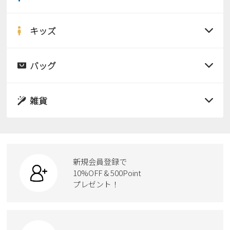
すべての商品
サンダル
キッズ
すべての商品
レインシューズ
サンダル
バッグ
すべての商品
パンプス
レインシューズ
サンダル
雑貨
スニーカー
すべての商品
スニーカー
レインシューズ
ローファー
リュック
ビジネス・ドレスシューズ
すべての商品
スニーカー
カジュアルシューズ
ボディバッグ
新規会員登録で
ローファー
ケア用品
10%OFF & 500Point
スクール
ワークシューズ
プレゼント！
ハンドバッグ
カジュアルシューズ
雑貨
フォーマル
ブーツ
ビジネスバッグ
ワークシューズ
ブーツ