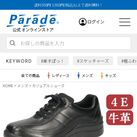
送料550円 3,980円(税込)以上で送料無料！
ログイン
会員登録
お気に入り
カート
#楽すぽっ！
#スケッチャーズ
#極ふ
KEYWORD
全ての商品
レディース
メンズ
キッズ
HOME
メンズ
カジュアルシューズ
レディース
メンズ
すべての商品