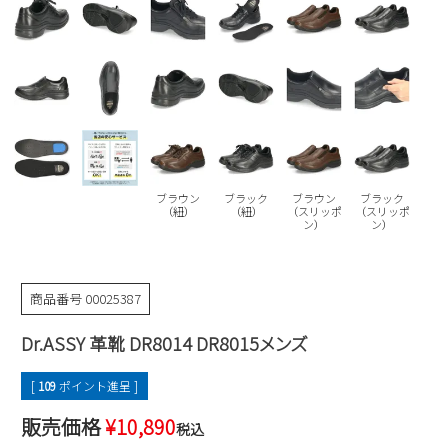
Parade
雑貨
Parade
ウェア
ご利用ガイド
ビジネスバッグ
SKECHERS
SKECHERS
Parade
new balance
会員サービス
トートバッグ
moz
SKECHERS
asics
ショルダーバッグ
new balance
お問い合わせ
GAP
瞬足
puma
財布
ブラウン
ブラック
ブラウン
ブラック
メルマガ購買
（紐）
（紐）
（スリッポ
（スリッポ
EDWIN
ン）
ン）
new balance
商品番号
00025387
営業日カレンダー
Dr.ASSY 革靴 DR8014 DR8015メンズ
休業日
お問い合わせ窓口休業日
[
109
ポイント進呈 ]
2026 年8月
日
月
火
水
木
金
土
販売価格
¥
10,890
税込
1