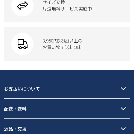
サイズ交換
ウェア
トートバッグ
ブーツ
片道無料サービス実施中！
Parade
ショルダーバッグ
Parade
ウェア
SKECHERS
財布
SKECHERS
3,980円(税込)以上の
Parade
new balance
お買い物で送料無料
moz
SKECHERS
asics
new balance
GAP
瞬足
puma
EDWIN
お支払いについて
new balance
クレジットカード決済、AmazonPay決済、
配送・送料
PayPay（オンライン決済）、代金引換のご利用が可能です。
詳しくは
ご利用ガイド
をご確認ください。
【宅配便】
【ネコポス】
返品・交換
北海道・本州・四国・九州…550円
全国一律…220円（税込）