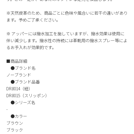
新規会員登録
※天然皮革のため、商品ごとに色味や風合いに若干の違いがあり
ます。予めご了承ください。
会社概要
※ アッパーには撥水加工を施していますが、撥水効果は使用に
プライバシーポリシー
伴い減少します。撥水性の持続には革靴用の撥水スプレー等によ
るお手入れが効果的です。
特定商取引法に基づく表示
■商品詳細
●ブランド名
お問い合わせ
ノーブランド
●ブランド品番
DR8014（紐）
DR8015（スリッポン）
●シリーズ名
-
●カラー
ブラウン
ブラック