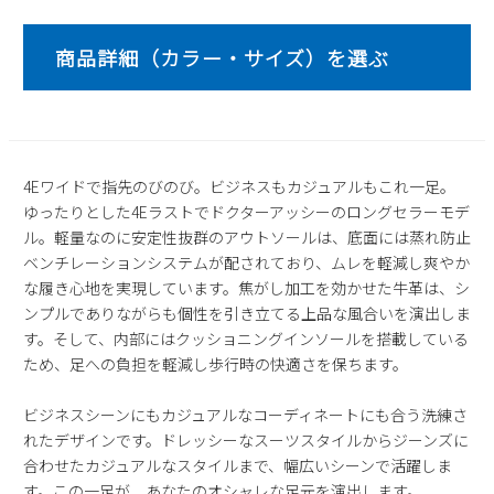
2
3
4
5
6
7
8
9
10
11
12
13
14
15
16
17
18
19
20
21
22
23
24
25
26
27
28
29
30
31
4Eワイドで指先のびのび。ビジネスもカジュアルもこれ一足。
2026 年9月
ゆったりとした4Eラストでドクターアッシーのロングセラーモデ
日
月
火
水
木
金
土
ル。軽量なのに安定性抜群のアウトソールは、底面には蒸れ防止
1
2
3
4
5
ベンチレーションシステムが配されており、ムレを軽減し爽やか
な履き心地を実現しています。焦がし加工を効かせた牛革は、シ
6
7
8
9
10
11
12
ンプルでありながらも個性を引き立てる上品な風合いを演出しま
13
14
15
16
17
18
19
す。そして、内部にはクッショニングインソールを搭載している
20
21
22
23
24
25
26
ため、足への負担を軽減し歩行時の快適さを保ちます。
27
28
29
30
ビジネスシーンにもカジュアルなコーディネートにも合う洗練さ
れたデザインです。ドレッシーなスーツスタイルからジーンズに
合わせたカジュアルなスタイルまで、幅広いシーンで活躍しま
す。この一足が、あなたのオシャレな足元を演出します。