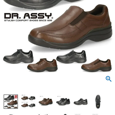
サンダル
キッズ
すべての商品
レインシューズ
サンダル
NEW
すべての商品
パンプス
レインシューズ
サンダル
SALE
スニーカー
すべての商品
スニーカー
レインシューズ
ローファー
レディース新入荷
バッグ
ビジネス・ドレスシューズ
すべての商品
スニーカー
カジュアルシューズ
メンズ新入荷
ローファー
レディースSALE
雑貨
スクール
すべての商品
ワークシューズ
キッズ新入荷
カジュアルシューズ
メンズSALE
フォーマル
リュック
詳細検索
ブーツ
すべての商品
ワークシューズ
キッズSALE
ブーツ
ボディバッグ
ウェア
ケア用品
ブーツ
店舗一覧
ハンドバッグ