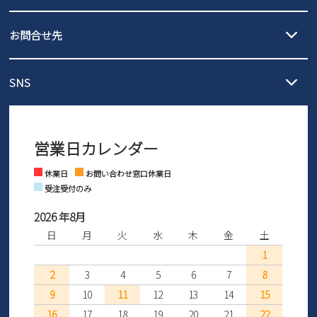
沖縄…1,980円
発送日・送料詳細については
ご利用ガイド
を
履いてみないとわからない靴だからこそ、サイズ交換にかかる送料
3,980円（税込）以上お買い上げで送料無料
ご利用ください。
お問合せ先
の片道無料サービスを実施中！
3,980円（税込）以上お買い上げで送料1,425円
【サイズ交換期間延長のお知らせ】
メール :
info@parade-shoes.jp
ただいまギフト用としてのご利用が増えていることを受け、プレゼ
発送日・送料詳細については
ご利用ガイド
を
SNS
営業時間：11時～17時
ントとしても安心してご利用いただけるよう、サイズ交換の受付期
ご利用ください。
メールの返信につきましては、
間を「お届けから30日間」へと延長いたしました。
3営業日以内にさせていただいております。
商品到着後30日以内にメールにてお申し出ください。折り返し詳細
※お問い合わせは現在メール
で受け付けております。
なご案内をお送りいたします。詳しくは
ご利用ガイド
をご利用くだ
営業日カレンダー
※土日祝はお問い合わせ窓口休業日となります。
さい。
Instagram
Facebook
休業日
お問い合わせ窓口休業日
受注受付のみ
2026 年8月
日
月
火
水
木
金
土
1
2
3
4
5
6
7
8
9
10
11
12
13
14
15
16
17
18
19
20
21
22