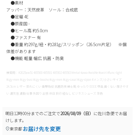
●素材
アッパー：天然皮革 ソール：合成底
●足幅 4E
●原産国 -
●ヒール高 約5.0cm
●ファスナー 有
●重量 約297g/紐・約281g/スリッポン（26.5cm片足） ※個
体差があります
●機能 軽量 幅広 抗菌・防臭
検索用：#2025aw51 485500 485501 485502 485503 #mtal-kawa #wid4e #swirl #func-light
#cgy-men #cgy-busi #cgy-bsssho #cgy-men #cgy-casal #cgy-slpon #メンズ/小さいサイズ
24.5cm レザー 蒸れにくい 衝撃吸収 抗菌防臭 紳士靴 ゆったり EEEE 甲高 痛くない 履きやす
い 通気性 通勤 仕事 外回り 出張 休日 旅行 紐なし ビジネスシューズ 茶色
明日
12時00分
までのご注文で
2026/08/09（日）
に
佐川急便
でお届
けします。
お届け先を変更
東京都