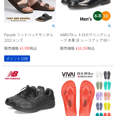
Parade フットベッドサンダル
HARUTA レトロボウリングシュ
2212 メンズ
ーズ 本革 3E レースアップ 602
メンズ
販売価格
¥
3,990
税込
販売価格
¥
18,150
税込
ポイント10倍