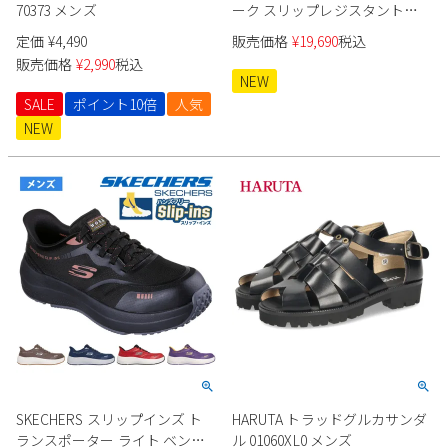
70373 メンズ
ーク スリップレジスタント
200452J メンズ ワークシューズ
定価
¥
4,490
販売価格
¥
19,690
税込
販売価格
¥
2,990
税込
NEW
SALE
ポイント10倍
人気
NEW
SKECHERS スリップインズ ト
HARUTA トラッドグルカサンダ
ランスポーター ライト ベン
ル 01060XL0 メンズ