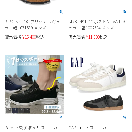
BIRKENSTOC アリゾナ レギュ
BIRKENSTOC ボストンEVA レギ
ラー幅 1031639 メンズ
ュラー幅 1002314 メンズ
販売価格
¥
15,400
税込
販売価格
¥
11,000
税込
Parade 楽すぽっ！ スニーカー
GAP コートスニーカー