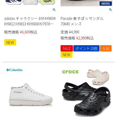
新規会員登録
adidas ギャラクシー 8 M IH9804
Parade 楽すぽっ サンダル
会社概要
IH9812 IH9813 KH5608 KI7978
70640 メンズ
KI7980
販売価格
¥
6,600
税込
定価
¥
4,990
プライバシーポリシー
販売価格
¥
2,990
税込
NEW
SALE
ポイント10倍
人気
特定商取引法に基づく表示
NEW
お問い合わせ