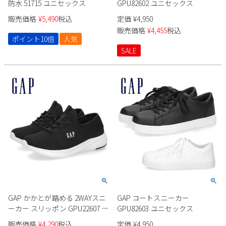
防水 51715 ユニセックス
GPU82602 ユニセックス
販売価格
¥
5,490
税込
定価
¥
4,950
販売価格
¥
4,455
税込
ポイント10倍
人気
SALE
GAP かかとが踏める 2WAYスニ
GAP コートスニーカー
ーカー スリッポン GPU22607 ユ
GPU82603 ユニセックス
ニセックス
販売価格
¥
4,290
税込
定価
¥
4,950