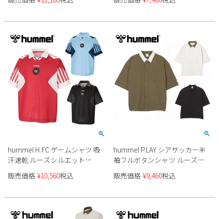
hummel H.FC ゲームシャツ 吸
hummel PLAY シアサッカー半
汗速乾 ルーズシルエット
袖フルボタンシャツ ルーズシ
HAG3033 メンズ
ルエット 吸汗速乾 UVカット
販売価格
¥
10,560
税込
販売価格
¥
9,460
税込
HAW4237 ユニセックス