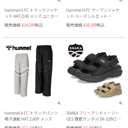
hummel H.FC トラックジャケ
hummel H.FC ウーブンジャケ
ット HAT2143 メンズ ユニセッ
ット ルーズシルエット
クス
HAW2204 メンズ
販売価格
¥
14,300
税込
販売価格
¥
16,500
税込
hummel H.FC トラックパンツ
SHAKA フリーアンドイージー
吸汗速乾 HAT2143P メンズ
GES 厚底サンダル SK-320V2 ユ
ニセックス
販売価格
¥
12,100
税込
販売価格
¥
7,480
税込