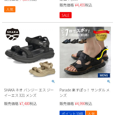
販売価格
¥
4,455
税込
人気
SALE
SHAKA ネオ バンジー エス ジー
Parade 楽すぽっ！ サンダル メ
イーエス 321 メンズ
ンズ
販売価格
¥
7,480
税込
販売価格
¥
4,990
税込
ポイント10倍
人気