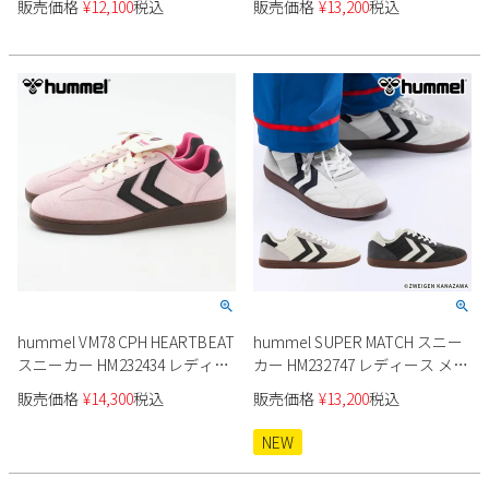
販売価格
¥
12,100
税込
販売価格
¥
13,200
税込
hummel VM78 CPH HEARTBEAT
hummel SUPER MATCH スニー
スニーカー HM232434 レディー
カー HM232747 レディース メン
ス メンズ ユニセックス
ズ ユニセックス
販売価格
¥
14,300
税込
販売価格
¥
13,200
税込
NEW