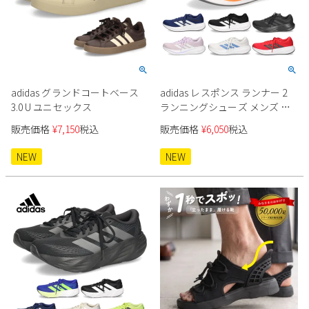
2
3
4
5
6
7
8
9
10
11
12
13
14
15
16
17
18
19
20
21
22
23
24
25
26
27
28
29
adidas グランドコートベース
adidas レスポンス ランナー 2
30
31
3.0 U ユニセックス
ランニングシューズ メンズ レ
ディース
2026 年9月
販売価格
¥
7,150
税込
販売価格
¥
6,050
税込
日
月
火
水
木
金
土
NEW
NEW
1
2
3
4
5
6
7
8
9
10
11
12
13
14
15
16
17
18
19
20
21
22
23
24
25
26
27
28
29
30