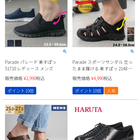
Parade パレード 楽すぽっ
Parade スポーツサンダル 立っ
51710 レディース メンズ
たまま履ける 楽すぽっ 2148 メ
ンズ
販売価格
¥
2,990
税込
販売価格
¥
4,990
税込
ポイント10倍
ポイント10倍
人気