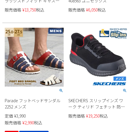
ラックスドフィット キャスウ
408563 ユニセックス
ェル - カプリン 205486 メンズ
販売価格
¥
13,750
税込
販売価格
¥
6,050
税込
Parade フットベッドサンダル
SKECHERS スリップインズ ワ
2252 メンズ
ーク ティリド フェチット 防滑
性 200206WJ
定価
¥
3,990
販売価格
¥
19,250
税込
販売価格
¥
2,990
税込