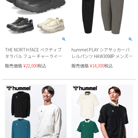
THE NORTH FACE ベクティブ
hummel PLAY シアサッカーバ
タラバル フューチャーライト
レルパンツ HAW3098P メンズ
防水 NF02344 メンズ
レディース ユニセックス
販売価格
¥
22,000
税込
販売価格
¥
14,300
税込