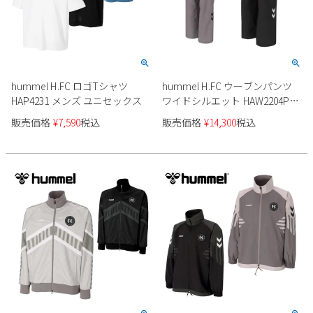
hummel H.FC ロゴTシャツ
hummel H.FC ウーブンパンツ
HAP4231 メンズ ユニセックス
ワイドシルエット HAW2204Pメ
ンズ
販売価格
¥
7,590
税込
販売価格
¥
14,300
税込