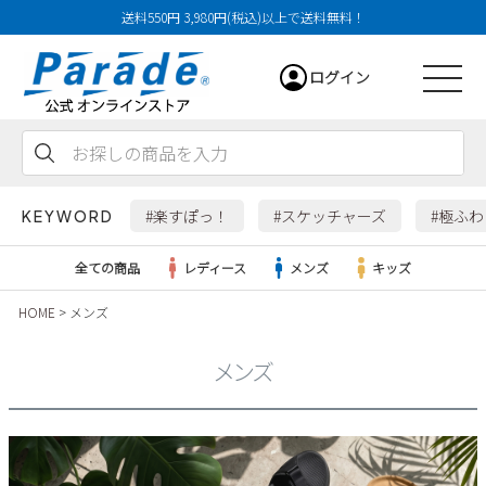
送料550円 3,980円(税込)以上で送料無料！
ログイン
会員登録
お気に入り
カート
#楽すぽっ！
#スケッチャーズ
#極ふ
KEYWORD
全ての商品
レディース
メンズ
キッズ
HOME
メンズ
レディース
メンズ
メンズ
すべての商品