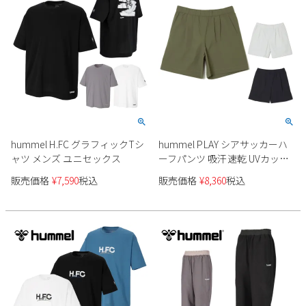
hummel H.FC グラフィックTシ
hummel PLAY シアサッカーハ
ャツ メンズ ユニセックス
ーフパンツ 吸汗速乾 UVカット
HAW4237HP ユニセックス
販売価格
¥
7,590
税込
販売価格
¥
8,360
税込