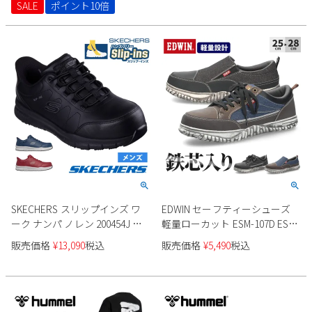
SALE
ポイント10倍
SKECHERS スリップインズ ワ
EDWIN セーフティーシューズ
ーク ナンパ ノレン 200454J メ
軽量ローカット ESM-107D ESM-
ンズ
108D メンズ
販売価格
¥
13,090
税込
販売価格
¥
5,490
税込