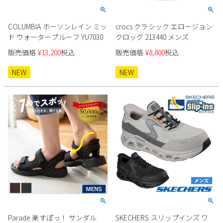
COLUMBIA ホーソンレイン ミッ
crocs クラシック エロージョン
ド ウォータープルーフ YU7030
クロッグ 213440 メンズ
販売価格
¥
13,200
税込
販売価格
¥
8,800
税込
NEW
NEW
Parade 楽すぽっ！ サンダル
SKECHERS スリップインズ ワ