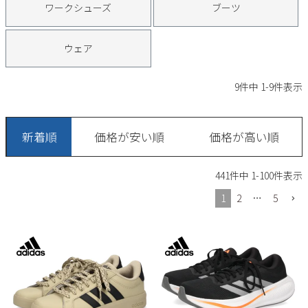
ワークシューズ
ブーツ
Parade
雑貨
Parade
ウェア
ご利用ガイド
ビジネスバッグ
SKECHERS
SKECHERS
ウェア
Parade
new balance
会員サービス
トートバッグ
moz
9
件中
1
-
9
件表示
SKECHERS
asics
ショルダーバッグ
new balance
お問い合わせ
GAP
瞬足
puma
新着順
価格が安い順
価格が高い順
財布
メルマガ購買
EDWIN
441
件中
1
-
100
件表示
new balance
1
2
…
5
営業日カレンダー
休業日
お問い合わせ窓口休業日
2026 年8月
日
月
火
水
木
金
土
1