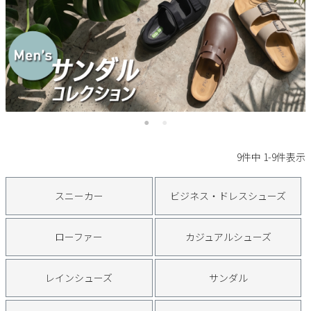
サンダル
キッズ
すべての商品
レインシューズ
サンダル
NEW
すべての商品
パンプス
レインシューズ
サンダル
SALE
スニーカー
すべての商品
スニーカー
レインシューズ
ローファー
レディース新入荷
バッグ
ビジネス・ドレスシューズ
9
件中
1
-
9
件表示
すべての商品
スニーカー
カジュアルシューズ
メンズ新入荷
ローファー
レディースSALE
雑貨
スニーカー
ビジネス・ドレスシューズ
スクール
すべての商品
ワークシューズ
キッズ新入荷
カジュアルシューズ
メンズSALE
ローファー
カジュアルシューズ
フォーマル
リュック
詳細検索
ブーツ
すべての商品
ワークシューズ
キッズSALE
ブーツ
ボディバッグ
レインシューズ
サンダル
ウェア
ケア用品
ブーツ
店舗一覧
ハンドバッグ