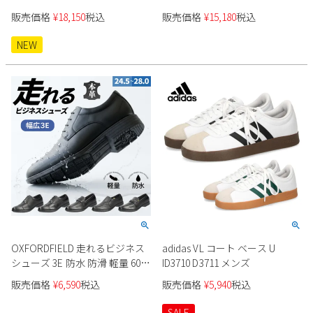
200262J メンズ
販売価格
¥
18,150
税込
販売価格
¥
15,180
税込
NEW
OXFORDFIELD 走れるビジネス
adidas VL コート ベース U
シューズ 3E 防水 防滑 軽量 6081
ID3710 D3711 メンズ
6082 6083 6084 6085 6086
販売価格
¥
6,590
税込
販売価格
¥
5,940
税込
SALE