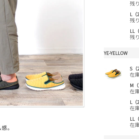
残
L（2
残
LL（
残
YE-YELLOW
S（2
在
M（2
在
L（2
在
LL（
在