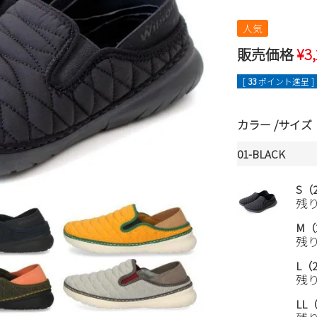
人気
販売価格
¥
3
[
33
ポイント進呈 ]
カラー
サイズ
01-BLACK
S（2
残
M（2
残
L（2
残
LL（