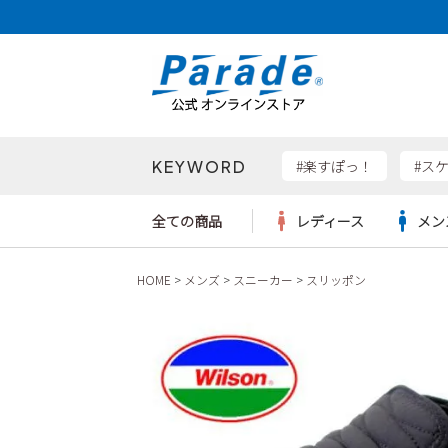
KEYWORD
検索
#楽すぽっ！
#ス
全ての商品
レディース
メン
HOME
メンズ
スニーカー
スリッポン
Parad
サンダル
サンダル
サンダル
レディース新入荷
レディースSALE
リュック
ケア用品
カジュ
トート
SKEC
レインシューズ
レインシューズ
レインシューズ
メンズ新入荷
メンズSALE
ボディバッグ
雑貨
ワーク
ショル
new b
asics
パンプス
スニーカー
スニーカー
キッズ新入荷
キッズSALE
ハンドバッグ
ブーツ
財布
瞬足
スニーカー
ビジネス・ドレスシューズ
スクール
ビジネスバッグ
ウェア
ローファー
ローファー
フォーマル