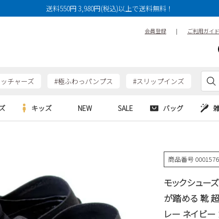
送料550円 3,980円(税込)以上で送料無料！
会員登録
|
ご利用ガイ
ケッチャーズ
#極ふわっパンプス
#スリップインズ
ズ
キッズ
NEW
SALE
バッグ
e
Parade
Parade
アルシューズ
バッグ
カジュアルシューズ
HERS
SKECHERS
SKECHERS
商品番号
000157
シューズ
ダーバッグ
ワークシューズ
alance
moz
GAP
モックシューズ
new balance
EDWIN
ブーツ
puma
new balance
が踏める 靴 超
ウェア
レー ネイビー カ