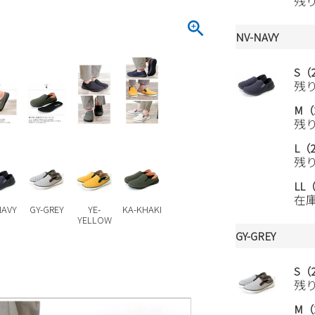
残
NV-NAVY
S（2
残
M（2
残
L（2
残
LL（
在
NAVY
GY-GREY
YE-
KA-KHAKI
YELLOW
GY-GREY
S（2
残
M（2