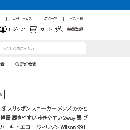
ド
|
会員サービス
|
店舗一覧
|
ゲスト 様
ログイン
カート
会員登録
雑貨
詳細検索
68
 冬 スリッポン スニーカー メンズ かかと
軽量 履きやすい 歩きやすい 2way 黒 グ
ーキ イエロー ウィルソン Wilson 991