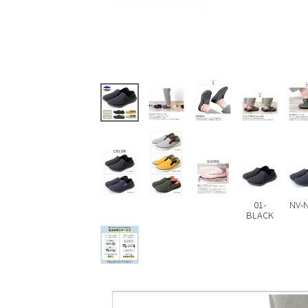
01-
NV-
BLACK