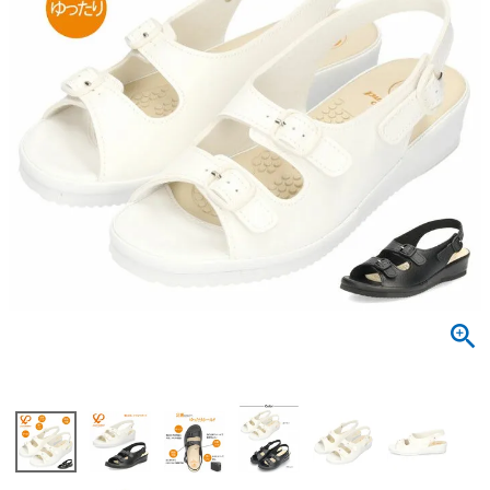
サンダル
キッズ
すべての商品
レインシューズ
サンダル
NEW
すべての商品
パンプス
レインシューズ
サンダル
SALE
スニーカー
すべての商品
スニーカー
レインシューズ
ローファー
レディース新入荷
バッグ
ビジネス・ドレスシューズ
すべての商品
スニーカー
カジュアルシューズ
メンズ新入荷
ローファー
レディースSALE
雑貨
スクール
すべての商品
ワークシューズ
キッズ新入荷
カジュアルシューズ
メンズSALE
フォーマル
リュック
詳細検索
ブーツ
すべての商品
ワークシューズ
キッズSALE
ブーツ
ボディバッグ
ウェア
ケア用品
ブーツ
店舗一覧
ハンドバッグ