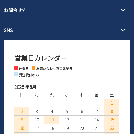
発送日・送料詳細については
ご利用ガイド
を
履いてみないとわからない靴だからこそ、サイズ交換にかかる送料
3,980円（税込）以上お買い上げで送料無料
ご利用ください。
お問合せ先
の片道無料サービスを実施中！
3,980円（税込）以上お買い上げで送料1,425円
【サイズ交換期間延長のお知らせ】
メール :
info@parade-shoes.jp
ただいまギフト用としてのご利用が増えていることを受け、プレゼ
発送日・送料詳細については
ご利用ガイド
を
SNS
営業時間：11時～17時
ントとしても安心してご利用いただけるよう、サイズ交換の受付期
ご利用ください。
メールの返信につきましては、
間を「お届けから30日間」へと延長いたしました。
3営業日以内にさせていただいております。
商品到着後30日以内にメールにてお申し出ください。折り返し詳細
※お問い合わせは現在メール
で受け付けております。
なご案内をお送りいたします。詳しくは
ご利用ガイド
をご利用くだ
営業日カレンダー
※土日祝はお問い合わせ窓口休業日となります。
さい。
Instagram
Facebook
休業日
お問い合わせ窓口休業日
受注受付のみ
2026 年8月
日
月
火
水
木
金
土
1
2
3
4
5
6
7
8
9
10
11
12
13
14
15
16
17
18
19
20
21
22