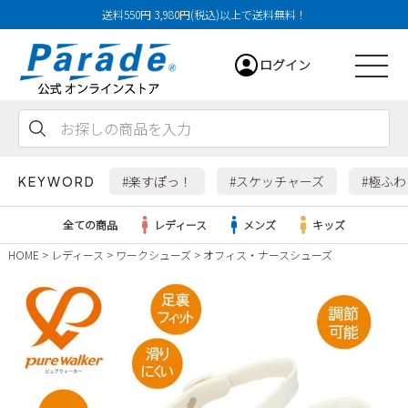
送料550円 3,980円(税込)以上で送料無料！
ログイン
会員登録
お気に入り
カート
#楽すぽっ！
#スケッチャーズ
#極ふ
KEYWORD
全ての商品
レディース
メンズ
キッズ
HOME
レディース
ワークシューズ
オフィス・ナースシューズ
レディース
メンズ
すべての商品