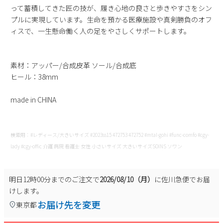
って蓄積してきた匠の技が、履き心地の良さと歩きやすさをシン
プルに実現しています。生命を預かる医療施設や真剣勝負のオフ
ィスで、一生懸命働く人の足をやさしくサポートします。
素材：アッパー/合成皮革 ソール/合成底
ヒール：38mm
made in CHINA
検索用：#レディース/大きいサイズ #2023ss15 472753 472752 #mtal-gohi #func-comfo #cgy-
lady #cgy-offic 介護 病院 看護士 女性 小さいサイズ 大きいサイズSOINS ソワン
明日
12時00分
までのご注文で
2026/08/10（月）
に
佐川急便
でお届
けします。
お届け先を変更
東京都