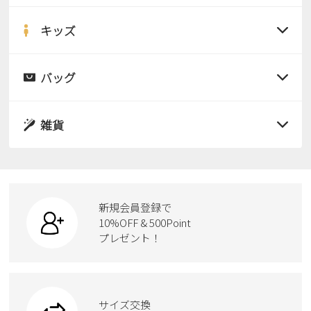
すべての商品
サンダル
キッズ
すべての商品
レインシューズ
サンダル
バッグ
すべての商品
パンプス
レインシューズ
サンダル
雑貨
スニーカー
すべての商品
スニーカー
レインシューズ
ローファー
リュック
ビジネス・ドレスシューズ
すべての商品
スニーカー
カジュアルシューズ
ボディバッグ
新規会員登録で
ローファー
ケア用品
10%OFF & 500Point
スクール
ワークシューズ
プレゼント！
ハンドバッグ
カジュアルシューズ
雑貨
フォーマル
ブーツ
ビジネスバッグ
ワークシューズ
ブーツ
サイズ交換
ウェア
トートバッグ