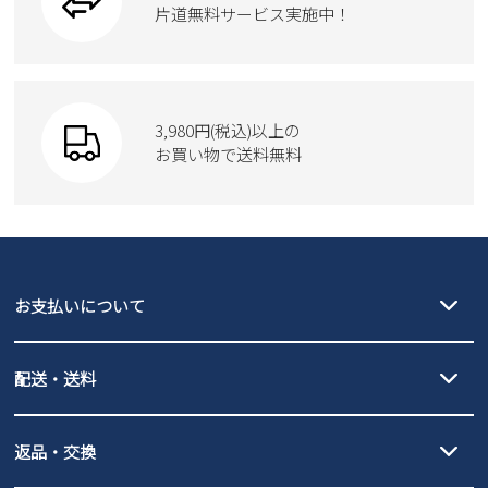
ブーツ
片道無料サービス実施中！
Parade
ショルダーバッグ
Parade
ウェア
SKECHERS
財布
SKECHERS
3,980円(税込)以上の
Parade
new balance
お買い物で送料無料
moz
SKECHERS
asics
new balance
GAP
瞬足
puma
EDWIN
お支払いについて
new balance
クレジットカード決済、AmazonPay決済、
配送・送料
PayPay（オンライン決済）、代金引換のご利用が可能です。
詳しくは
ご利用ガイド
をご確認ください。
【宅配便】
【ネコポス】
返品・交換
北海道・本州・四国・九州…550円
全国一律…220円（税込）
沖縄…1,980円