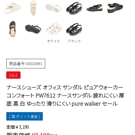
Parade
雑貨
Parade
ウェア
ご利用ガイド
ビジネスバッグ
SKECHERS
SKECHERS
Parade
new balance
会員サービス
トートバッグ
moz
SKECHERS
ホワイト
ブラック
asics
ショルダーバッグ
new balance
お問い合わせ
GAP
瞬足
puma
財布
メルマガ購買
商品番号
00020691
EDWIN
SALE
new balance
ナースシューズ オフィス サンダル ピュアウォーカー
営業日カレンダー
コンフォート PW7612 ナースサンダル 疲れにくい 厚
底 黒 白 ゆったり 滑りにくい pure walker セール
休業日
お問い合わせ窓口休業日
[
32
ポイント進呈 ]
2026 年8月
日
月
火
水
木
金
土
定価￥3,190
1