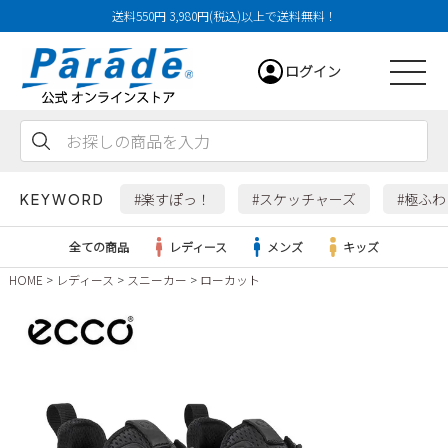
送料550円 3,980円(税込)以上で送料無料！
ログイン
会員登録
お気に入り
カート
#楽すぽっ！
#スケッチャーズ
#極ふ
KEYWORD
全ての商品
レディース
メンズ
キッズ
HOME
レディース
スニーカー
ローカット
レディース
メンズ
すべての商品