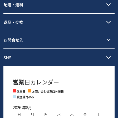
配送・送料
PayPay（オンライン決済）、代金引換のご利用が可能です。
詳しくは
ご利用ガイド
をご確認ください。
【宅配便】
【ネコポス】
返品・交換
北海道・本州・四国・九州…550円
全国一律…220円（税込）
沖縄…1,980円
発送日・送料詳細については
ご利用ガイド
を
履いてみないとわからない靴だからこそ、サイズ交換にかかる送料
3,980円（税込）以上お買い上げで送料無料
ご利用ください。
お問合せ先
の片道無料サービスを実施中！
3,980円（税込）以上お買い上げで送料1,425円
【サイズ交換期間延長のお知らせ】
メール :
info@parade-shoes.jp
ただいまギフト用としてのご利用が増えていることを受け、プレゼ
発送日・送料詳細については
ご利用ガイド
を
SNS
営業時間：11時～17時
ントとしても安心してご利用いただけるよう、サイズ交換の受付期
ご利用ください。
メールの返信につきましては、
間を「お届けから30日間」へと延長いたしました。
3営業日以内にさせていただいております。
商品到着後30日以内にメールにてお申し出ください。折り返し詳細
※お問い合わせは現在メール
で受け付けております。
なご案内をお送りいたします。詳しくは
ご利用ガイド
をご利用くだ
営業日カレンダー
※土日祝はお問い合わせ窓口休業日となります。
さい。
Instagram
Facebook
休業日
お問い合わせ窓口休業日
受注受付のみ
2026 年8月
日
月
火
水
木
金
土