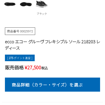
Parade
雑貨
Parade
ウェア
ご利用ガイド
ビジネスバッグ
SKECHERS
ブラック
SKECHERS
Parade
new balance
会員サービス
トートバッグ
moz
商品番号
00025972
SKECHERS
asics
ショルダーバッグ
new balance
お問い合わせ
ecco エコー グルーヴ フレキシブル ソール 218203 レ
GAP
瞬足
puma
財布
ディース
メルマガ購買
EDWIN
[
275
ポイント進呈 ]
new balance
販売価格
¥
27,500
税込
営業日カレンダー
休業日
お問い合わせ窓口休業日
2026 年8月
日
月
火
水
木
金
土
1