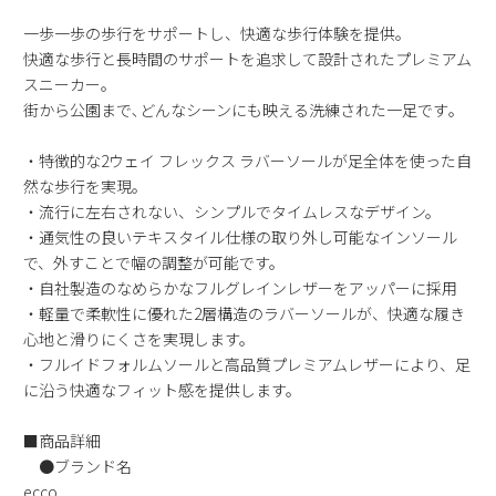
2
3
4
5
6
7
8
一歩一歩の歩行をサポートし、快適な歩行体験を提供。
9
10
11
12
13
14
15
快適な歩行と長時間のサポートを追求して設計されたプレミアム
スニーカー｡
16
17
18
19
20
21
22
街から公園まで､どんなシーンにも映える洗練された一足です｡
23
24
25
26
27
28
29
30
31
・特徴的な2ウェイ フレックス ラバーソールが足全体を使った自
然な歩行を実現。
2026 年9月
・流行に左右されない、シンプルでタイムレスなデザイン。
日
月
火
水
木
金
土
・通気性の良いテキスタイル仕様の取り外し可能なインソール
1
2
3
4
5
で、外すことで幅の調整が可能です。
・自社製造のなめらかなフルグレインレザーをアッパーに採用
6
7
8
9
10
11
12
・軽量で柔軟性に優れた2層構造のラバーソールが、快適な履き
13
14
15
16
17
18
19
心地と滑りにくさを実現します。
20
21
22
23
24
25
26
・フルイドフォルムソールと高品質プレミアムレザーにより、足
27
28
29
30
に沿う快適なフィット感を提供します。
■商品詳細
●ブランド名
ecco