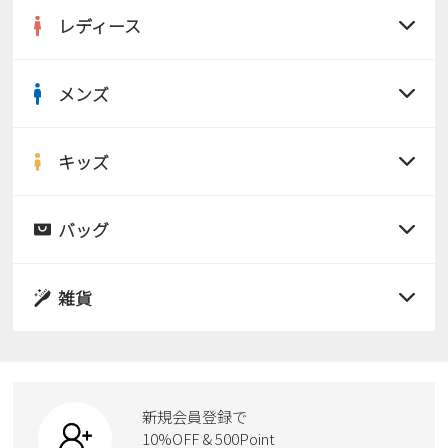
レディース
メンズ
すべての商品
サンダル
キッズ
すべての商品
レインシューズ
サンダル
バッグ
すべての商品
パンプス
レインシューズ
サンダル
雑貨
スニーカー
すべての商品
スニーカー
レインシューズ
ローファー
リュック
ビジネス・ドレスシューズ
すべての商品
スニーカー
カジュアルシューズ
ボディバッグ
新規会員登録で
ローファー
ケア用品
10%OFF & 500Point
スクール