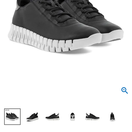
サンダル
キッズ
すべての商品
レインシューズ
サンダル
NEW
すべての商品
パンプス
レインシューズ
サンダル
SALE
スニーカー
すべての商品
スニーカー
レインシューズ
ローファー
レディース新入荷
バッグ
ビジネス・ドレスシューズ
すべての商品
スニーカー
カジュアルシューズ
メンズ新入荷
ローファー
レディースSALE
雑貨
スクール
すべての商品
ワークシューズ
キッズ新入荷
カジュアルシューズ
メンズSALE
フォーマル
リュック
詳細検索
ブーツ
すべての商品
ワークシューズ
キッズSALE
ブーツ
ボディバッグ
ウェア
ケア用品
ブーツ
店舗一覧
ハンドバッグ