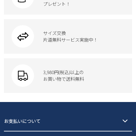
ワークシューズ
プレゼント！
ハンドバッグ
カジュアルシューズ
雑貨
フォーマル
ブーツ
ビジネスバッグ
ワークシューズ
ブーツ
サイズ交換
ウェア
トートバッグ
ブーツ
片道無料サービス実施中！
Parade
ショルダーバッグ
Parade
ウェア
SKECHERS
財布
SKECHERS
3,980円(税込)以上の
Parade
new balance
お買い物で送料無料
moz
SKECHERS
asics
new balance
GAP
瞬足
puma
EDWIN
お支払いについて
new balance
クレジットカード決済、AmazonPay決済、