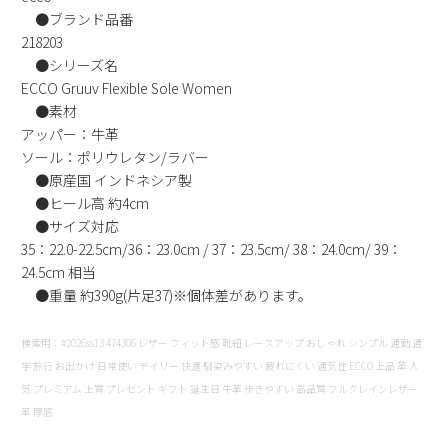
●ブランド品番
新規会員登録
218203
●シリーズ名
会社概要
ECCO Gruuv Flexible Sole Women
●素材
プライバシーポリシー
アッパー：牛革
ソール：ポリウレタン/ラバー
●原産国 インドネシア製
特定商取引法に基づく表示
●ヒール高 約4cm
●サイズ対応
お問い合わせ
35：22.0-22.5cm/36：23.0cm / 37：23.5cm/ 38：24.0cm/ 39：
24.5cm 相当
●重量 約390g(片足37)※個体差があります。
検索用：#2026ss13 474306 レザー フィット感 靴紐 レースアップ おしゃれ シンプル 通勤 通
学 旅行 お出かけ 日常使い デイリー 快適 馴染みやすい 疲れにくい 通気性 ECCO 上品 革 人
気 プレミアム 上質 プレゼント ギフト 誕生日 牛革 歩きやすい 高品質 フルクレインレザー
革 厚底