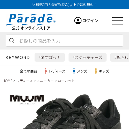
送料550円 3,980円(税込)以上で送料無料！
ログイン
会員登録
お気に入り
カート
#楽すぽっ！
#スケッチャーズ
#極ふ
KEYWORD
全ての商品
レディース
メンズ
キッズ
HOME
レディース
スニーカー
ローカット
レディース
メンズ
すべての商品