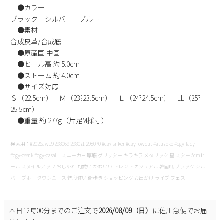
●カラー
新規会員登録
ブラック シルバー ブルー
●素材
会社概要
合成皮革/合成底
●原産国 中国
●ヒール高 約 5.0cm
プライバシーポリシー
●ストーム 約 4.0cm
●サイズ対応
特定商取引法に基づく表示
Ｓ（22.5cm） Ｍ（23?23.5cm） Ｌ（24?24.5cm） LL（25?
25.5cm）
お問い合わせ
●重量 約 277g（片足M採寸）
検索用：#2025aw19 298069 298071 298070 #cgy-snker #cgy-lowcut #atuzoko #cgy-lady
#cgy-cssnk #cgy-casal スニーカー 厚底 グリッター キラキラ メタリック 星 スター 5cmヒ
ール スタイルアップ おしゃれ 可愛い かわいい トレンド カジュアル 韓国風 ブラック シル
バー ブルー タウンユース 普段使い 街歩き ショッピング お出かけ ライブ フェス
本日
12時00分
までのご注文で
2026/08/09（日）
に
佐川急便
でお届