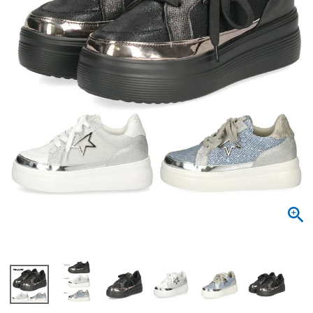
サンダル
キッズ
すべての商品
レインシューズ
サンダル
NEW
すべての商品
パンプス
レインシューズ
サンダル
SALE
スニーカー
すべての商品
スニーカー
レインシューズ
ローファー
レディース新入荷
バッグ
ビジネス・ドレスシューズ
すべての商品
スニーカー
カジュアルシューズ
メンズ新入荷
ローファー
レディースSALE
雑貨
スクール
すべての商品
ワークシューズ
キッズ新入荷
カジュアルシューズ
メンズSALE
フォーマル
リュック
詳細検索
ブーツ
すべての商品
ワークシューズ
キッズSALE
ブーツ
ボディバッグ
ウェア
ケア用品
ブーツ
店舗一覧
ハンドバッグ