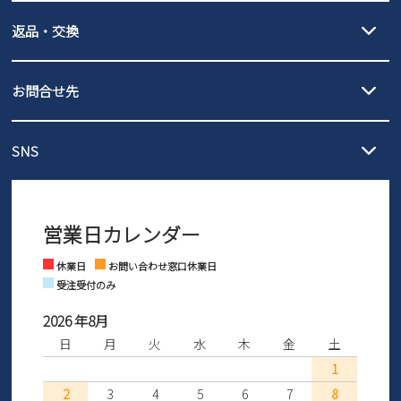
【宅配便】
【ネコポス】
返品・交換
北海道・本州・四国・九州…550円
全国一律…220円（税込）
沖縄…1,980円
発送日・送料詳細については
ご利用ガイド
を
履いてみないとわからない靴だからこそ、サイズ交換にかかる送料
3,980円（税込）以上お買い上げで送料無料
ご利用ください。
お問合せ先
の片道無料サービスを実施中！
3,980円（税込）以上お買い上げで送料1,425円
【サイズ交換期間延長のお知らせ】
メール :
info@parade-shoes.jp
ただいまギフト用としてのご利用が増えていることを受け、プレゼ
発送日・送料詳細については
ご利用ガイド
を
SNS
営業時間：11時～17時
ントとしても安心してご利用いただけるよう、サイズ交換の受付期
ご利用ください。
メールの返信につきましては、
間を「お届けから30日間」へと延長いたしました。
3営業日以内にさせていただいております。
商品到着後30日以内にメールにてお申し出ください。折り返し詳細
※お問い合わせは現在メール
で受け付けております。
なご案内をお送りいたします。詳しくは
ご利用ガイド
をご利用くだ
営業日カレンダー
※土日祝はお問い合わせ窓口休業日となります。
さい。
Instagram
Facebook
休業日
お問い合わせ窓口休業日
受注受付のみ
2026 年8月
日
月
火
水
木
金
土
1
2
3
4
5
6
7
8