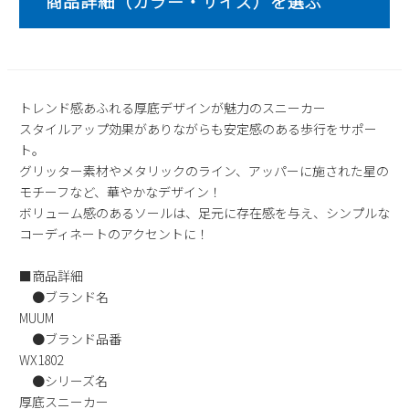
2
3
4
5
6
7
8
9
10
11
12
13
14
15
16
17
18
19
20
21
22
23
24
25
26
27
28
29
トレンド感あふれる厚底デザインが魅力のスニーカー
30
31
スタイルアップ効果がありながらも安定感のある歩行をサポー
ト。
2026 年9月
グリッター素材やメタリックのライン、アッパーに施された星の
日
月
火
水
木
金
土
モチーフなど、華やかなデザイン！
1
2
3
4
5
ボリューム感のあるソールは、足元に存在感を与え、シンプルな
コーディネートのアクセントに！
6
7
8
9
10
11
12
13
14
15
16
17
18
19
■商品詳細
20
21
22
23
24
25
26
●ブランド名
27
28
29
30
MUUM
●ブランド品番
WX1802
●シリーズ名
厚底スニーカー