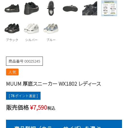
Parade
雑貨
Parade
ウェア
ご利用ガイド
ビジネスバッグ
SKECHERS
SKECHERS
Parade
new balance
会員サービス
トートバッグ
moz
SKECHERS
asics
ブラック
シルバー
ブルー
ショルダーバッグ
new balance
お問い合わせ
GAP
瞬足
puma
財布
メルマガ購買
商品番号
00025245
EDWIN
人気
new balance
MUUM 厚底スニーカー WX1802 レディース
営業日カレンダー
[
76
ポイント進呈 ]
休業日
お問い合わせ窓口休業日
販売価格
¥
7,590
税込
2026 年8月
日
月
火
水
木
金
土
1