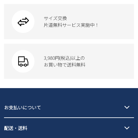
ブーツ
ビジネスバッグ
ワークシューズ
ブーツ
サイズ交換
ウェア
トートバッグ
ブーツ
片道無料サービス実施中！
Parade
ショルダーバッグ
Parade
ウェア
SKECHERS
財布
SKECHERS
3,980円(税込)以上の
Parade
new balance
お買い物で送料無料
moz
SKECHERS
asics
new balance
GAP
瞬足
puma
EDWIN
お支払いについて
new balance
クレジットカード決済、AmazonPay決済、
配送・送料
PayPay（オンライン決済）、代金引換のご利用が可能です。
詳しくは
ご利用ガイド
をご確認ください。