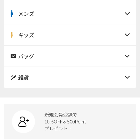
メンズ
すべての商品
サンダル
キッズ
すべての商品
レインシューズ
サンダル
バッグ
すべての商品
パンプス
レインシューズ
サンダル
雑貨
スニーカー
すべての商品
スニーカー
レインシューズ
ローファー
リュック
ビジネス・ドレスシューズ
すべての商品
スニーカー
カジュアルシューズ
ボディバッグ
新規会員登録で
ローファー
ケア用品
10%OFF & 500Point
スクール
ワークシューズ
プレゼント！
ハンドバッグ
カジュアルシューズ
雑貨
フォーマル