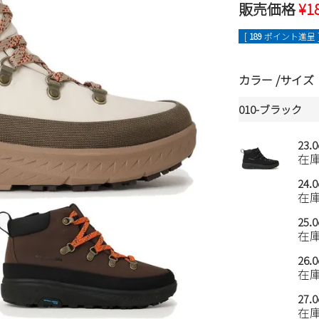
販売価格
¥
1
[
189
ポイント進呈 
カラー
サイズ
010-ブラック
23.
在
24.
在
25.
在
26.
在
27.
在