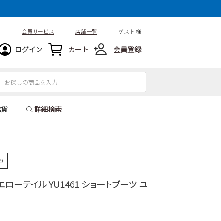
ド
|
会員サービス
|
店舗一覧
|
ゲスト 様
ログイン
カート
会員登録
雑貨
詳細検索
89
イエローテイル YU1461 ショートブーツ ユ