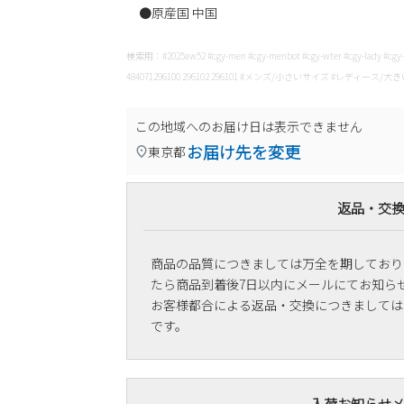
●原産国 中国
検索用：#2025aw52 #cgy-men #cgy-menbot #cgy-wter #cgy-lady #
484071296100 296102 296101 #メンズ/小さいサイズ #レディース/
この地域へのお届け日は表示できません
お届け先を変更
東京都
返品・交
商品の品質につきましては万全を期しており
たら商品到着後7日以内にメールにてお知ら
お客様都合による返品・交換につきましては
です。
入荷お知らせ