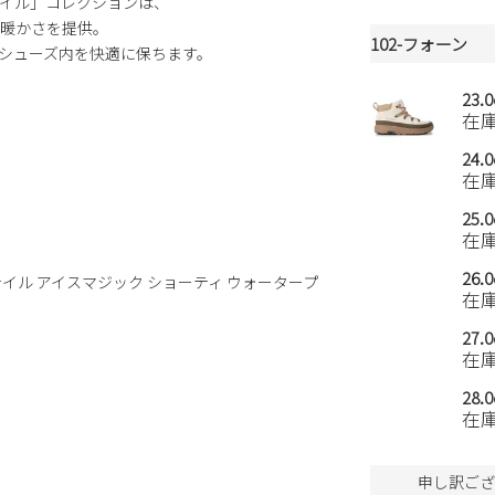
イル」コレクションは、
暖かさを提供。
102-フォーン
シューズ内を快適に保ちます。
23.
在
24.
在
25.
在
26.
（イエローテイル アイスマジック ショーティ ウォータープ
在
27.
在
28.
在
申し訳ござ
)