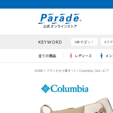
KEYWORD
検索
#楽すぽっ！
#ス
全ての商品
レディース
メン
HOME
ブランドから探す
C
Columbia コロンビア
Parad
サンダル
サンダル
サンダル
レディース新入荷
レディースSALE
リュック
ケア用品
カジュ
トート
SKEC
レインシューズ
レインシューズ
レインシューズ
メンズ新入荷
メンズSALE
ボディバッグ
雑貨
ワーク
ショル
new b
asics
パンプス
スニーカー
スニーカー
キッズ新入荷
キッズSALE
ハンドバッグ
ブーツ
財布
瞬足
スニーカー
ビジネス・ドレスシューズ
スクール
ビジネスバッグ
ウェア
ローファー
ローファー
フォーマル