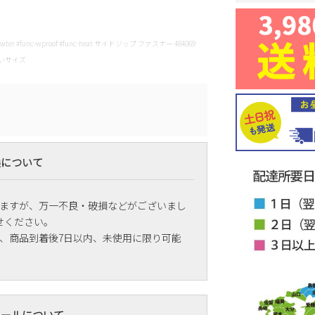
cgy-wter #func-wproof #func-heat サイドジップ ファスナー 484069
大きいサイズ
換について
ますが、万一不良・破損などがございまし
せください。
、商品到着後7日以内、未使用に限り可能
メールについて