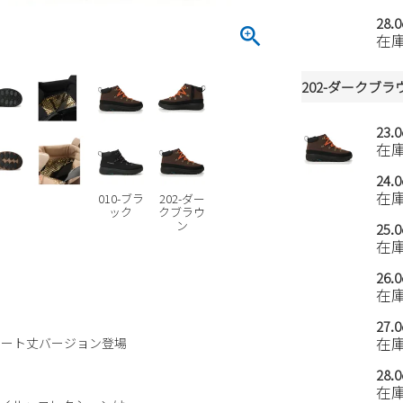
28.
在
202-ダークブラ
23.
在
24.
在
010-ブラ
202-ダー
ック
クブラウ
ン
25.
在
26.
在
27.
在
ョート丈バージョン登場
28.
在