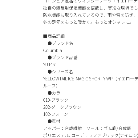
コロンビア定番のウィンターブーツ「イエローテ
独自の熱反射保温機能を搭載し、寒冷な環境でも
防水機能も取り入れているので、雨や雪を防ぎ、
冬の足元をもっと暖かく。もっとオシャレに。
■商品詳細
●ブランド名
Columbia
●ブランド品番
YU1461
●シリーズ名
YELLOWTAIL ICE-MAGIC SHORTY WP
ルーフ）
●カラー
010-ブラック
202-ダークブラウン
102-フォーン
●素材
アッパー：合成繊維 ソール：ゴム底/合成底
ポリエステル､コーデュラファブリック(ナイロン