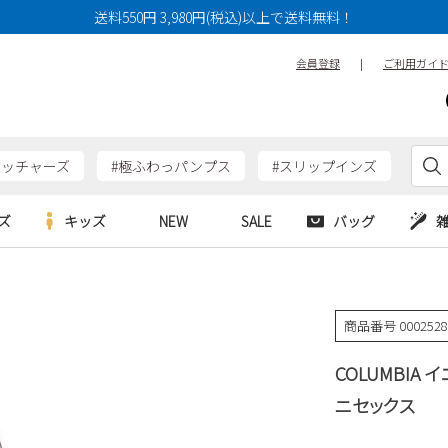
送料550円 3,980円(税込)以上で送料無料！
会員登録
|
ご利用ガイ
ケッチャーズ
#極ふわっパンプス
#スリップインズ
ズ
キッズ
NEW
SALE
バッグ
e
Parade
Parade
アルシューズ
バッグ
カジュアルシューズ
HERS
SKECHERS
SKECHERS
商品番号
000252
シューズ
ダーバッグ
ワークシューズ
alance
moz
GAP
COLUMBIA 
new balance
EDWIN
ブーツ
puma
new balance
ニセックス
ウェア