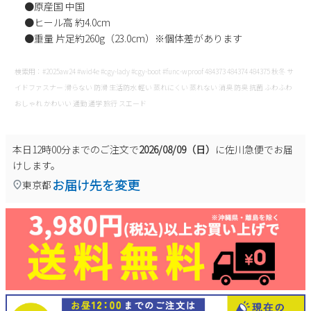
●原産国 中国
●ヒール高 約4.0cm
●重量 片足約260g（23.0cm）※個体差があります
検索用：#2025aw24 #wid4e #cgy-lady #cgy-boot #func-wproof 484373 484374 484375 秋冬 サ
イドファスナー 滑らない 防滑 生活防水 軽い 蒸れにくい 蒸れない 消臭 防臭 抗菌 ふわふわ
おしゃれ かわいい 通勤 通学 旅行 スエード
本日
12時00分
までのご注文で
2026/08/09（日）
に
佐川急便
でお届
けします。
お届け先を変更
東京都