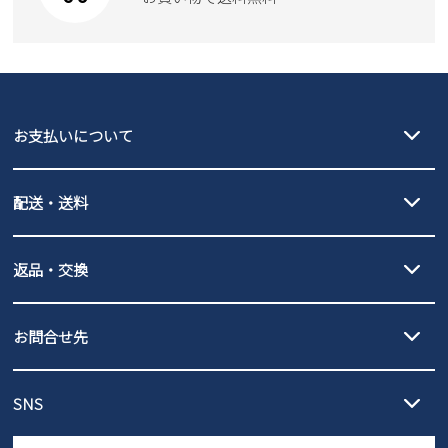
moz
SKECHERS
asics
new balance
GAP
瞬足
puma
EDWIN
お支払いについて
new balance
クレジットカード決済、AmazonPay決済、
配送・送料
PayPay（オンライン決済）、代金引換のご利用が可能です。
詳しくは
ご利用ガイド
をご確認ください。
【宅配便】
【ネコポス】
返品・交換
北海道・本州・四国・九州…550円
全国一律…220円（税込）
沖縄…1,980円
発送日・送料詳細については
ご利用ガイド
を
履いてみないとわからない靴だからこそ、サイズ交換にかかる送料
3,980円（税込）以上お買い上げで送料無料
ご利用ください。
お問合せ先
の片道無料サービスを実施中！
3,980円（税込）以上お買い上げで送料1,425円
【サイズ交換期間延長のお知らせ】
メール :
info@parade-shoes.jp
ただいまギフト用としてのご利用が増えていることを受け、プレゼ
発送日・送料詳細については
ご利用ガイド
を
SNS
営業時間：11時～17時
ントとしても安心してご利用いただけるよう、サイズ交換の受付期
ご利用ください。
メールの返信につきましては、
間を「お届けから30日間」へと延長いたしました。