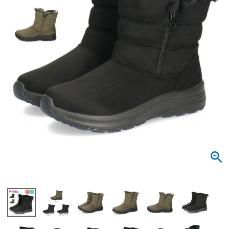
サンダル
キッズ
すべての商品
レインシューズ
サンダル
NEW
すべての商品
パンプス
レインシューズ
サンダル
SALE
スニーカー
すべての商品
スニーカー
レインシューズ
ローファー
レディース新入荷
バッグ
ビジネス・ドレスシューズ
すべての商品
スニーカー
カジュアルシューズ
メンズ新入荷
ローファー
レディースSALE
雑貨
スクール
すべての商品
ワークシューズ
キッズ新入荷
カジュアルシューズ
メンズSALE
フォーマル
リュック
詳細検索
ブーツ
すべての商品
ワークシューズ
キッズSALE
ブーツ
ボディバッグ
ウェア
ケア用品
ブーツ
店舗一覧
ハンドバッグ