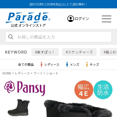
送料550円 3,980円(税込)以上で送料無料！
ログイン
会員登録
お気に入り
カート
#楽すぽっ！
#スケッチャーズ
#極ふ
KEYWORD
全ての商品
レディース
メンズ
キッズ
HOME
レディース
ブーツ
ショート
レディース
メンズ
すべての商品