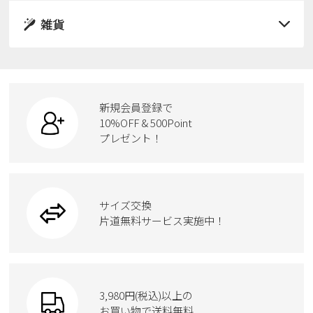
レインシューズ
サンダル
雑貨
スニーカー
すべての商品
スニーカー
レインシューズ
ローファー
リュック
ビジネス・ドレスシューズ
すべての商品
スニーカー
カジュアルシューズ
ボディバッグ
新規会員登録で
ローファー
ケア用品
10%OFF & 500Point
スクール
ワークシューズ
プレゼント！
ハンドバッグ
カジュアルシューズ
雑貨
フォーマル
ブーツ
ビジネスバッグ
ワークシューズ
ブーツ
サイズ交換
ウェア
トートバッグ
ブーツ
片道無料サービス実施中！
Parade
ショルダーバッグ
Parade
ウェア
SKECHERS
財布
SKECHERS
3,980円(税込)以上の
Parade
new balance
お買い物で送料無料