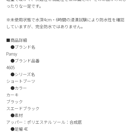
ったりな一足です。
新規会員登録
※未使用状態で水深4cm・6時間の浸漬試験により防水性を確認
会社概要
していますが、完全防水ではありません。
プライバシーポリシー
■商品詳細
●ブランド名
Pansy
特定商取引法に基づく表示
●ブランド品番
4605
お問い合わせ
●シリーズ名
ショートブーツ
●カラー
カーキ
ブラック
スエードブラック
●素材
アッパー：ポリエステル ソール：合成底
●足幅 4E