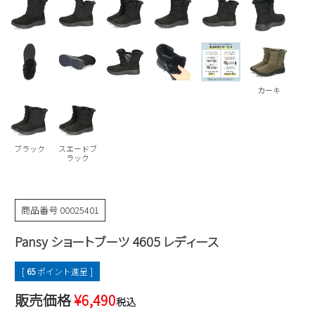
Parade
雑貨
Parade
ウェア
ご利用ガイド
ビジネスバッグ
SKECHERS
SKECHERS
Parade
new balance
会員サービス
トートバッグ
moz
カーキ
SKECHERS
asics
ショルダーバッグ
new balance
お問い合わせ
GAP
瞬足
puma
財布
メルマガ購買
ブラック
スエードブ
EDWIN
ラック
new balance
商品番号
00025401
営業日カレンダー
Pansy ショートブーツ 4605 レディース
休業日
お問い合わせ窓口休業日
[
65
ポイント進呈 ]
2026 年8月
日
月
火
水
木
金
土
販売価格
¥
6,490
税込
1