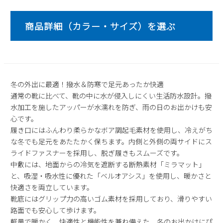
2
3
4
5
6
7
8
9
10
11
12
13
14
15
16
17
18
19
20
21
22
23
24
25
26
27
28
29
30
31
冬の外出に最適！撥水＆防寒で足元あったか快適
2026 年9月
通常の靴に比べて、靴の中に水が侵入しにくい生活防水設計。撥
日
月
火
水
木
金
土
水加工を施したアッパーが水濡れを防ぎ、雨の日のお出かけも安
1
2
3
4
5
心です。
履き口にはふんわり柔らかなボア調起毛素材を使用し、冷えがち
6
7
8
9
10
11
12
な冬でも足元をあたたかく保ちます。内側と外側の両サイドにス
13
14
15
16
17
18
19
ライドファスナーを採用し、脱ぎ履きもスムーズです。
20
21
22
23
24
25
26
中敷には、地面からの冷気を遮断する断熱素材「ミラマット」
27
28
29
30
と、吸湿・吸水性に優れた「ベルオアシス」を使用し、暖かさと
快適さを両立しています。
靴底にはグリップ力の高いゴム素材を採用しており、滑りやすい
路面でも安心して歩けます。
軽量で暖かく、快適性と機能性を兼ね備えた、冬のお出かけにぴ