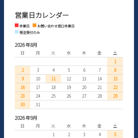
3営業日以内にさせていただいております。
商品到着後30日以内にメールにてお申し出ください。折り返し詳細
※お問い合わせは現在メール
で受け付けております。
なご案内をお送りいたします。詳しくは
ご利用ガイド
をご利用くだ
営業日カレンダー
※土日祝はお問い合わせ窓口休業日となります。
さい。
Instagram
Facebook
休業日
お問い合わせ窓口休業日
受注受付のみ
2026 年8月
日
月
火
水
木
金
土
1
2
3
4
5
6
7
8
9
10
11
12
13
14
15
16
17
18
19
20
21
22
23
24
25
26
27
28
29
30
31
2026 年9月
日
月
火
水
木
金
土
1
2
3
4
5