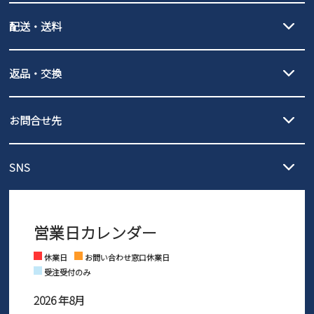
クレジットカード決済、AmazonPay決済、
配送・送料
PayPay（オンライン決済）、代金引換のご利用が可能です。
詳しくは
ご利用ガイド
をご確認ください。
【宅配便】
【ネコポス】
返品・交換
北海道・本州・四国・九州…550円
全国一律…220円（税込）
沖縄…1,980円
発送日・送料詳細については
ご利用ガイド
を
履いてみないとわからない靴だからこそ、サイズ交換にかかる送料
3,980円（税込）以上お買い上げで送料無料
ご利用ください。
お問合せ先
の片道無料サービスを実施中！
3,980円（税込）以上お買い上げで送料1,425円
【サイズ交換期間延長のお知らせ】
メール :
info@parade-shoes.jp
ただいまギフト用としてのご利用が増えていることを受け、プレゼ
発送日・送料詳細については
ご利用ガイド
を
SNS
営業時間：11時～17時
ントとしても安心してご利用いただけるよう、サイズ交換の受付期
ご利用ください。
メールの返信につきましては、
間を「お届けから30日間」へと延長いたしました。
3営業日以内にさせていただいております。
商品到着後30日以内にメールにてお申し出ください。折り返し詳細
※お問い合わせは現在メール
で受け付けております。
なご案内をお送りいたします。詳しくは
ご利用ガイド
をご利用くだ
営業日カレンダー
※土日祝はお問い合わせ窓口休業日となります。
さい。
Instagram
Facebook
休業日
お問い合わせ窓口休業日
受注受付のみ
2026 年8月