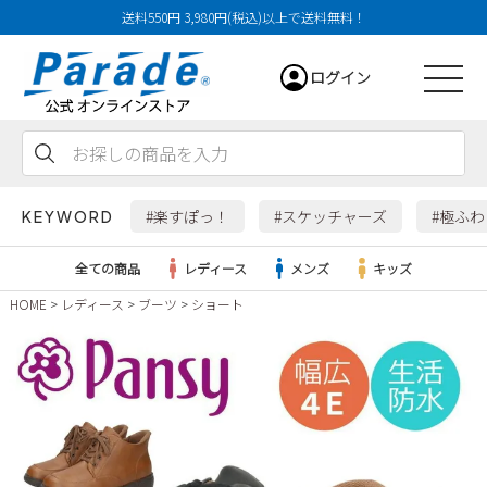
送料550円 3,980円(税込)以上で送料無料！
ログイン
会員登録
お気に入り
カート
#楽すぽっ！
#スケッチャーズ
#極ふ
KEYWORD
全ての商品
レディース
メンズ
キッズ
HOME
レディース
ブーツ
ショート
レディース
メンズ
すべての商品