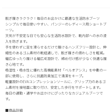
2
3
4
5
6
7
8
9
10
11
12
13
14
15
脱ぎ履きラクラク！毎日のお出かけに最適な生活防水ブーツ
16
17
18
19
20
21
22
シンプルで毎日使いやすい、パンジーのレディース用ショートブ
23
24
25
26
27
28
29
ーツ。
30
31
天気が不安定な日でも安心な生活防水設計で、靴内部への水の浸
入を防ぎます。
2026 年9月
手を使わずに足を滑らせるだけで履けるハンズフリー設計と、伸
日
月
火
水
木
金
土
縮性のあるゴム素材の靴紐通しで、脱ぎ履きの煩わしさを軽減。
1
2
3
4
5
幅広ゆったり履ける幅広4E設計で、締め付け感が少なく快適な履
き心地です。
6
7
8
9
10
11
12
吸湿性・吸水性に優れた高機能素材「ベルオアシス」を中敷の一
13
14
15
16
17
18
19
部に使用し、さらに抗菌防臭加工で清潔をキープ。
20
21
22
23
24
25
26
軽量設計のEVAコンプレッションソールに、グリップ力のあるゴ
27
28
29
30
ム素材を接地面に取り付け、安定した歩行をサポートします。
毎日の通勤・通学やお出かけにぴったりなカジュアルブーツで
す。
■商品詳細