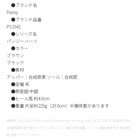
●ブランド名
新規会員登録
Pansy
●ブランド品番
会社概要
PS1541
●シリーズ名
パンジーハーツ
プライバシーポリシー
●カラー
ブラウン
特定商取引法に基づく表示
ブラック
●素材
お問い合わせ
アッパー：合成皮革 ソール：合成底
●足幅 4E
●原産国 中国
●ヒール高 約4.0cm
●重量 片足約225g（23.0cm）※個体差があります
検索用：#2025aw23 #func-wproof #wid4e #cgy-lady #cgy-boot 296257 296258 生活防水 雨の
日 晴雨兼用 脱ぎ履きしやすい 蒸れにくい 消臭 防臭 抗菌 シンプル 通勤 通学 旅行 普段使い
黒 茶色 ブラック ブラウン