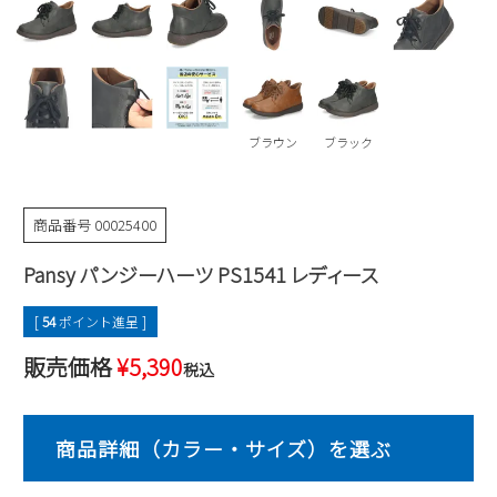
Parade
雑貨
Parade
ウェア
ご利用ガイド
ビジネスバッグ
SKECHERS
SKECHERS
Parade
new balance
会員サービス
トートバッグ
moz
ブラウン
ブラック
SKECHERS
asics
ショルダーバッグ
new balance
お問い合わせ
GAP
瞬足
puma
財布
商品番号
00025400
メルマガ購買
EDWIN
Pansy パンジーハーツ PS1541 レディース
new balance
[
54
ポイント進呈 ]
営業日カレンダー
販売価格
¥
5,390
税込
休業日
お問い合わせ窓口休業日
2026 年8月
日
月
火
水
木
金
土
1