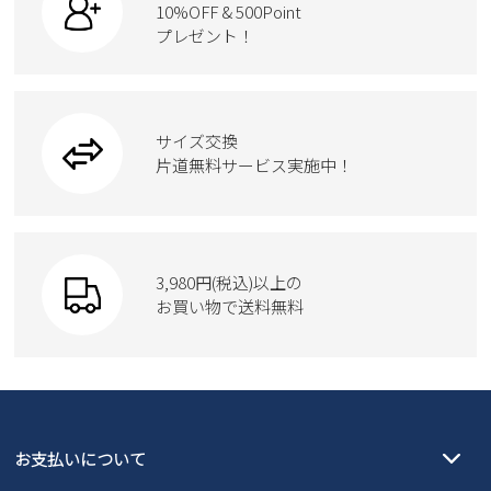
ケア用品
10%OFF & 500Point
スクール
ワークシューズ
プレゼント！
ハンドバッグ
カジュアルシューズ
雑貨
フォーマル
ブーツ
ビジネスバッグ
ワークシューズ
ブーツ
サイズ交換
ウェア
トートバッグ
ブーツ
片道無料サービス実施中！
Parade
ショルダーバッグ
Parade
ウェア
SKECHERS
財布
SKECHERS
3,980円(税込)以上の
Parade
new balance
お買い物で送料無料
moz
SKECHERS
asics
new balance
GAP
瞬足
puma
EDWIN
お支払いについて
new balance