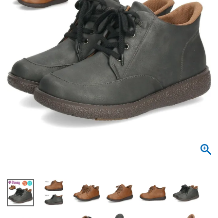
サンダル
キッズ
すべての商品
レインシューズ
サンダル
NEW
すべての商品
パンプス
レインシューズ
サンダル
SALE
スニーカー
すべての商品
スニーカー
レインシューズ
ローファー
レディース新入荷
バッグ
ビジネス・ドレスシューズ
すべての商品
スニーカー
カジュアルシューズ
メンズ新入荷
ローファー
レディースSALE
雑貨
スクール
すべての商品
ワークシューズ
キッズ新入荷
カジュアルシューズ
メンズSALE
フォーマル
リュック
詳細検索
ブーツ
すべての商品
ワークシューズ
キッズSALE
ブーツ
ボディバッグ
ウェア
ケア用品
ブーツ
店舗一覧
ハンドバッグ