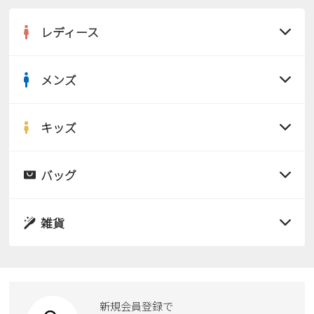
レディース
メンズ
すべての商品
サンダル
キッズ
すべての商品
レインシューズ
サンダル
バッグ
すべての商品
パンプス
レインシューズ
サンダル
雑貨
スニーカー
すべての商品
スニーカー
レインシューズ
ローファー
リュック
ビジネス・ドレスシューズ
すべての商品
スニーカー
カジュアルシューズ
ボディバッグ
新規会員登録で
ローファー