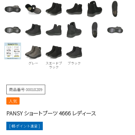
Parade
雑貨
Parade
ウェア
ご利用ガイド
ビジネスバッグ
SKECHERS
SKECHERS
Parade
new balance
会員サービス
トートバッグ
moz
SKECHERS
asics
ショルダーバッグ
new balance
お問い合わせ
GAP
瞬足
puma
財布
メルマガ購買
グレー
スエードブ
ブラック
EDWIN
ラック
new balance
商品番号
00018289
営業日カレンダー
人気
休業日
お問い合わせ窓口休業日
PANSY ショートブーツ 4666 レディース
2026 年8月
日
月
火
水
木
金
土
[
65
ポイント進呈 ]
1