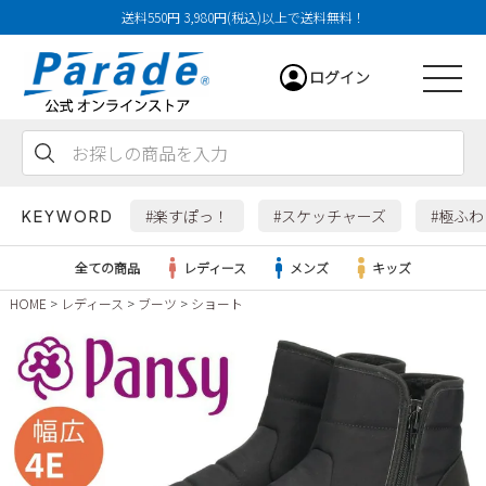
送料550円 3,980円(税込)以上で送料無料！
ログイン
会員登録
お気に入り
カート
#楽すぽっ！
#スケッチャーズ
#極ふ
KEYWORD
全ての商品
レディース
メンズ
キッズ
HOME
レディース
ブーツ
ショート
レディース
メンズ
すべての商品