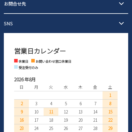
3,980円（税込）以上お買い上げで送料無料
ご利用ください。
お問合せ先
の片道無料サービスを実施中！
3,980円（税込）以上お買い上げで送料1,425円
【サイズ交換期間延長のお知らせ】
メール :
info@parade-shoes.jp
ただいまギフト用としてのご利用が増えていることを受け、プレゼ
発送日・送料詳細については
ご利用ガイド
を
SNS
営業時間：11時～17時
ントとしても安心してご利用いただけるよう、サイズ交換の受付期
ご利用ください。
メールの返信につきましては、
間を「お届けから30日間」へと延長いたしました。
3営業日以内にさせていただいております。
商品到着後30日以内にメールにてお申し出ください。折り返し詳細
※お問い合わせは現在メール
で受け付けております。
なご案内をお送りいたします。詳しくは
ご利用ガイド
をご利用くだ
営業日カレンダー
※土日祝はお問い合わせ窓口休業日となります。
さい。
Instagram
Facebook
休業日
お問い合わせ窓口休業日
受注受付のみ
2026 年8月
日
月
火
水
木
金
土
1
2
3
4
5
6
7
8
9
10
11
12
13
14
15
16
17
18
19
20
21
22
23
24
25
26
27
28
29