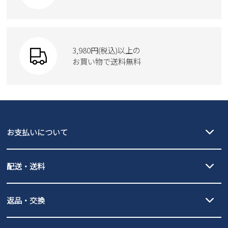
Parade
ショルダーバッグ
Parade
ウェア
SKECHERS
財布
SKECHERS
3,980円(税込)以上の
Parade
new balance
お買い物で送料無料
moz
SKECHERS
asics
new balance
GAP
瞬足
puma
EDWIN
お支払いについて
new balance
クレジットカード決済、AmazonPay決済、
配送・送料
PayPay（オンライン決済）、代金引換のご利用が可能です。
詳しくは
ご利用ガイド
をご確認ください。
【宅配便】
【ネコポス】
返品・交換
北海道・本州・四国・九州…550円
全国一律…220円（税込）
沖縄…1,980円
発送日・送料詳細については
ご利用ガイド
を
履いてみないとわからない靴だからこそ、サイズ交換にかかる送料