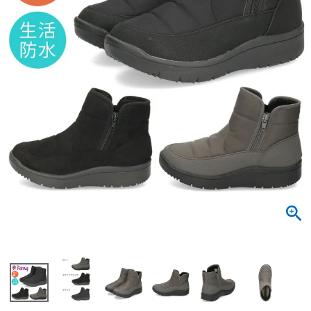
サンダル
キッズ
すべての商品
レインシューズ
サンダル
NEW
すべての商品
パンプス
レインシューズ
サンダル
SALE
スニーカー
すべての商品
スニーカー
レインシューズ
ローファー
レディース新入荷
バッグ
ビジネス・ドレスシューズ
すべての商品
スニーカー
カジュアルシューズ
メンズ新入荷
ローファー
レディースSALE
雑貨
スクール
すべての商品
ワークシューズ
キッズ新入荷
カジュアルシューズ
メンズSALE
フォーマル
リュック
詳細検索
ブーツ
すべての商品
ワークシューズ
キッズSALE
ブーツ
ボディバッグ
ウェア
ケア用品
ブーツ
店舗一覧
ハンドバッグ