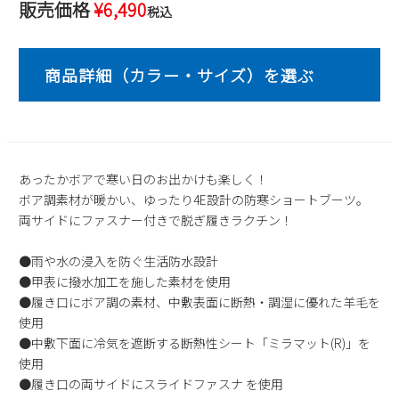
販売価格
¥
6,490
税込
2
3
4
5
6
7
8
9
10
11
12
13
14
15
16
17
18
19
20
21
22
23
24
25
26
27
28
29
30
31
2026 年9月
あったかボアで寒い日のお出かけも楽しく！
日
月
火
水
木
金
土
ボア調素材が暖かい、ゆったり4E設計の防寒ショートブーツ。
1
2
3
4
5
両サイドにファスナー付きで脱ぎ履きラクチン！
6
7
8
9
10
11
12
13
14
15
16
17
18
19
●雨や水の浸入を防ぐ生活防水設計
●甲表に撥水加工を施した素材を使用
20
21
22
23
24
25
26
●履き口にボア調の素材、中敷表面に断熱・調湿に優れた羊毛を
27
28
29
30
使用
●中敷下面に冷気を遮断する断熱性シート「ミラマット(R)」を
使用
●履き口の両サイドにスライドファスナ を使用