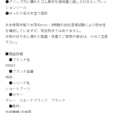
●グリップ力に優れたゴム素材を接地面に施したEVAコンプレッ
新規会員登録
ションソール
●ゆったり4Eの木型で設計
会社概要
※未使用状態で水深40ｍｍ・8時間の当社浸漬試験により防水性
を確認していますが、完全防水ではありません。
プライバシーポリシー
※雨の日や水に濡れた路面・床面でご使用の場合は、十分ご注意
下さい。
特定商取引法に基づく表示
■商品詳細
●ブランド名
お問い合わせ
PANSY
●ブランド品番
4666
●シリーズ名
ショートブーツ
●カラー
グレー スエードブラック ブラック
●素材
合成繊維/合成底