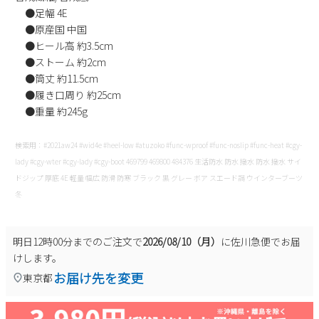
●足幅 4E
●原産国 中国
●ヒール高 約3.5cm
●ストーム 約2cm
●筒丈 約11.5cm
●履き口周り 約25cm
●重量 約245g
検索用：#2021aw24 #wid4e #heel-low #atuzoko #func-wproof #func-noslip #func-heat #cgy-
lady #cgy-wter #cgy-lady #cgy-boot 469799 469800 484376 生活防水 防水 撥水 防水 撥水 サイ
ドジップ 厚底 4E 軽量 幅広 防滑 防寒 ブラック 黒 グレー ボア スエード調 ウインターブーツ
冬
明日
12時00分
までのご注文で
2026/08/10（月）
に
佐川急便
でお届
けします。
お届け先を変更
東京都