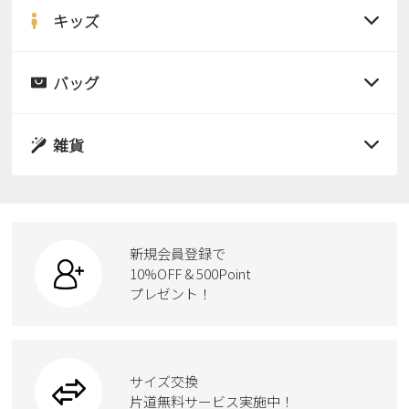
サンダル
キッズ
すべての商品
レインシューズ
サンダル
バッグ
すべての商品
パンプス
レインシューズ
サンダル
雑貨
スニーカー
すべての商品
スニーカー
レインシューズ
ローファー
リュック
ビジネス・ドレスシューズ
すべての商品
スニーカー
カジュアルシューズ
ボディバッグ
新規会員登録で
ローファー
ケア用品
10%OFF & 500Point
スクール
ワークシューズ
プレゼント！
ハンドバッグ
カジュアルシューズ
雑貨
フォーマル
ブーツ
ビジネスバッグ
ワークシューズ
ブーツ
サイズ交換
ウェア
トートバッグ
ブーツ
片道無料サービス実施中！