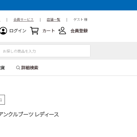
ド
|
会員サービス
|
店舗一覧
|
ゲスト 様
ログイン
カート
会員登録
雑貨
詳細検索
51
23 アンクルブーツ レディース