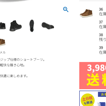
36
在
37
在
38
残
39
在
メル
ジップ仕様のショートブーツ。
軽快な履き心地。
快適に楽しめます。