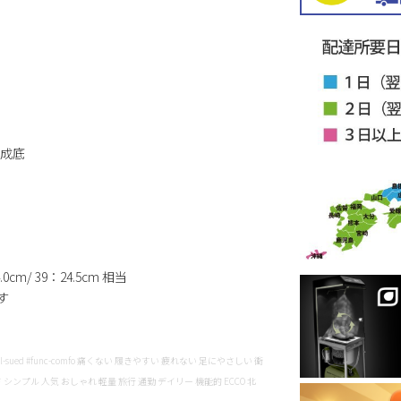
成底
0cm/ 39：24.5cm 相当
す
boot #mtal-sued #func-comfo 痛くない 履きやすい 疲れない 足にやさしい 衝
ンプル 人気 おしゃれ 軽量 旅行 通勤 デイリー 機能的 ECCO 北