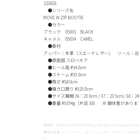
223823
●シリーズ名
MOVE W ZIP BOOTIE
●カラー
ブラック 05001 BLACK
キャメル 05034 CAMEL
●素材
アッパー：本革（スエードレザー） ソール：合
●原産国 スロベキア
●ヒール高 約4.0cm
●ストーム 約3.0cm
●筒丈 約8.0cm
●履き口周り 約25.0cm
●サイズ展開 36：23.0cm / 37：23.5cm/ 38：24.
●重量 約354g（片足 38） ※ 個体差がありま
検索用：#2026ss13 483533 483534 #cgy-lady #cgy-casal #cgy-
撃吸収 快適インソール クッションソール レザー ファスナー スエード シ