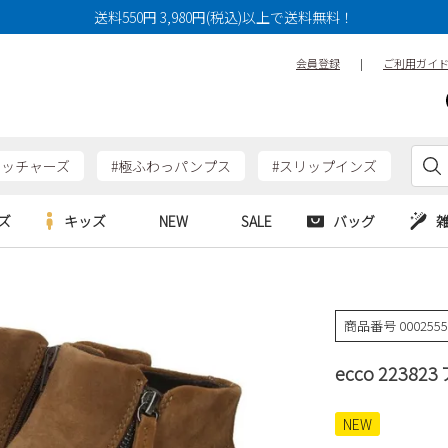
送料550円 3,980円(税込)以上で送料無料！
会員登録
|
ご利用ガイ
ケッチャーズ
#極ふわっパンプス
#スリップインズ
ズ
キッズ
NEW
SALE
バッグ
e
Parade
Parade
アルシューズ
バッグ
カジュアルシューズ
HERS
SKECHERS
SKECHERS
商品番号
000255
シューズ
ダーバッグ
ワークシューズ
alance
moz
GAP
ecco 2238
new balance
EDWIN
ブーツ
puma
new balance
ウェア
NEW