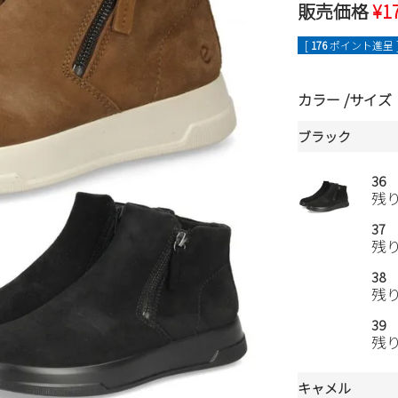
販売価格
¥
1
[
176
ポイント進呈 
カラー
サイズ
ブラック
36
残
37
残
38
残
39
残
キャメル