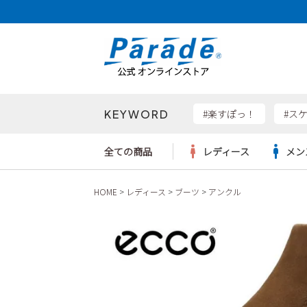
KEYWORD
検索
#楽すぽっ！
#ス
全ての商品
レディース
メン
HOME
レディース
ブーツ
アンクル
Parad
サンダル
サンダル
サンダル
レディース新入荷
レディースSALE
リュック
ケア用品
カジュ
トート
SKEC
レインシューズ
レインシューズ
レインシューズ
メンズ新入荷
メンズSALE
ボディバッグ
雑貨
ワーク
ショル
new b
asics
パンプス
スニーカー
スニーカー
キッズ新入荷
キッズSALE
ハンドバッグ
ブーツ
財布
瞬足
スニーカー
ビジネス・ドレスシューズ
スクール
ビジネスバッグ
ウェア
ローファー
ローファー
フォーマル