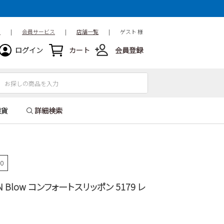
ド
|
会員サービス
|
店舗一覧
|
ゲスト 様
ログイン
カート
会員登録
雑貨
詳細検索
50
ON Blow コンフォートスリッポン 5179 レ