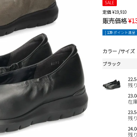
SALE
定価
¥
19,910
販売価格
¥
1
[
139
ポイント進呈 
カラー
サイズ
ブラック
22.
残
23.
在
23.
残
24.
残