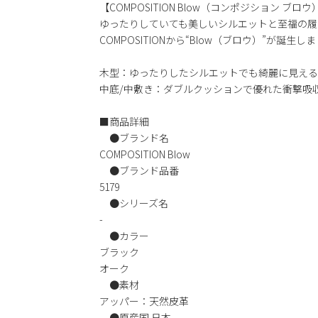
【COMPOSITION Blow（コンポジション ブロウ
ゆったりしていても美しいシルエットと至福の履
COMPOSITIONから“Blow（ブロウ）”が誕生し
木型：ゆったりしたシルエットでも綺麗に見える
中底/中敷き：ダブルクッションで優れた衝撃吸
■商品詳細
●ブランド名
COMPOSITION Blow
●ブランド品番
5179
●シリーズ名
-
●カラー
ブラック
オーク
●素材
アッパー：天然皮革
●原産国 日本