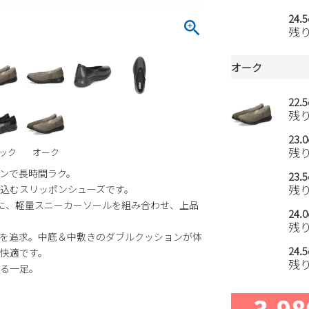
24.
残
オーク
22.
残
23.
残
ック
オーク
ンで長時間ラク。
23.
残
込むスリッポンシューズです。
に、軽量スニーカーソールを組み合わせ、上品
24.
残
を追求。中底＆中敷きのダブルクッションが体
24.
快適です。
残
る一足。