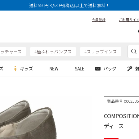
送料550円 3,980円(税込)以上で送料無料！
会員登録
|
ご利用ガイ
ケッチャーズ
#極ふわっパンプス
#スリップインズ
ズ
キッズ
NEW
SALE
バッグ
e
Parade
Parade
アルシューズ
バッグ
カジュアルシューズ
HERS
SKECHERS
SKECHERS
商品番号
000253
シューズ
ダーバッグ
ワークシューズ
alance
moz
GAP
COMPOSITI
new balance
EDWIN
ブーツ
puma
new balance
ディース
ウェア