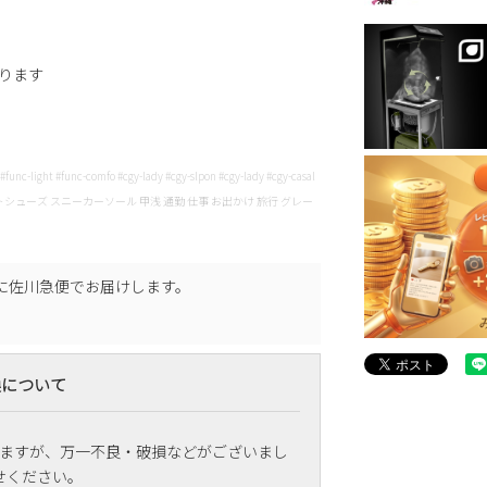
あります
c-light #func-comfo #cgy-lady #cgy-slpon #cgy-lady #cgy-casal
シューズ スニーカーソール 甲浅 通勤 仕事 お出かけ 旅行 グレー
に
佐川急便
でお届けします。
換について
ますが、万一不良・破損などがございまし
せください。