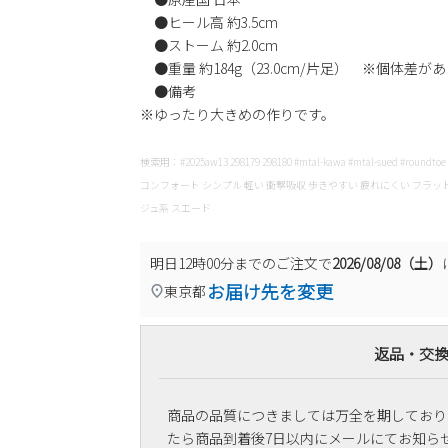
●ヒール高 約3.5cm
●ストーム 約2.0cm
●重量 約184g（23.0cm/片足） ※個体差が
●備考
※ゆったり大きめの作りです。
検索用：#2025aw13 298179 298180 #mtal-kawa #mtal-sued #roundtoe #fun
コンフォート シンプル 軽い 衝撃吸収 歩きやすい 疲れにくい フラット
ジュ系 スエード
明日
12時00分
までのご注文で
2026/08/08（土）
お届け先を変更
東京都
返品・交
商品の品質につきましては万全を期しており
たら商品到着後7日以内にメールにてお知ら