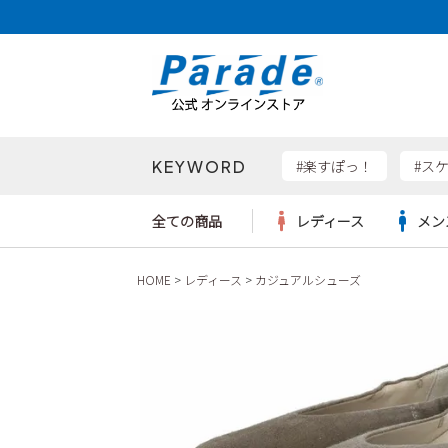
KEYWORD
検索
#楽すぽっ！
#ス
全ての商品
レディース
メン
HOME
レディース
カジュアルシューズ
Parad
サンダル
サンダル
サンダル
レディース新入荷
レディースSALE
リュック
ケア用品
カジュ
トート
SKEC
レインシューズ
レインシューズ
レインシューズ
メンズ新入荷
メンズSALE
ボディバッグ
雑貨
ワーク
ショル
new b
asics
パンプス
スニーカー
スニーカー
キッズ新入荷
キッズSALE
ハンドバッグ
ブーツ
財布
瞬足
スニーカー
ビジネス・ドレスシューズ
スクール
ビジネスバッグ
ウェア
ローファー
ローファー
フォーマル