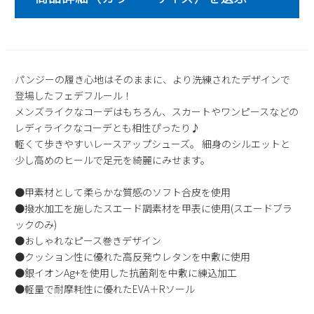
2
3
4
5
6
7
8
9
10
11
12
13
14
15
16
17
18
19
20
21
22
23
24
25
26
27
28
29
パンジーの履き心地はそのままに、より洗練されたデザインで
登場したフェデフルール！
30
31
メンズライクなコーデはもちろん、スカートやワンピースなどの
2026 年9月
レディライクなコーデとも相性ぴったり♪
軽くて歩きやすいレースアップシューズ。 細身のシルエットと
日
月
火
水
木
金
土
少し高めのヒールで足元を綺麗にみせます。
1
2
3
4
5
6
7
8
9
10
11
12
●甲素材として柔らかな質感のソフト合皮を使用
13
14
15
16
17
18
19
●撥水加工を施したスエード調素材を甲表に使用(スエードブラ
20
21
22
23
24
25
26
ックのみ)
●おしゃれなピース巻きデザイン
27
28
29
30
●クッション性に優れた高反発ウレタンを中敷に使用
●銀イオンAg+を使用した抗菌剤を中敷に練込加工
●軽量で耐摩耗性に優れたEVA＋Rソール