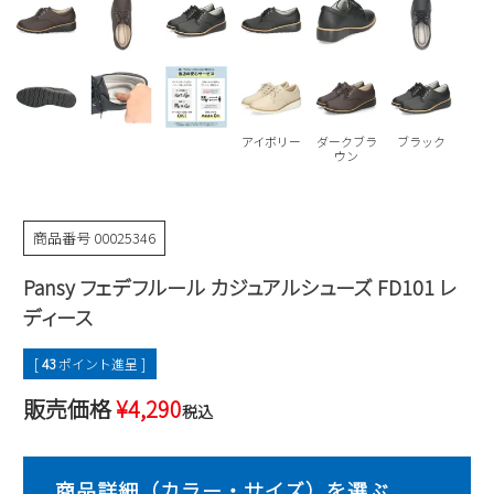
Parade
雑貨
Parade
ウェア
ご利用ガイド
ビジネスバッグ
SKECHERS
SKECHERS
Parade
new balance
会員サービス
トートバッグ
moz
アイボリー
ダークブラ
ブラック
SKECHERS
asics
ウン
ショルダーバッグ
new balance
お問い合わせ
GAP
瞬足
puma
財布
メルマガ購買
商品番号
00025346
EDWIN
Pansy フェデフルール カジュアルシューズ FD101 レ
new balance
ディース
営業日カレンダー
[
43
ポイント進呈 ]
休業日
お問い合わせ窓口休業日
販売価格
¥
4,290
税込
2026 年8月
日
月
火
水
木
金
土
1