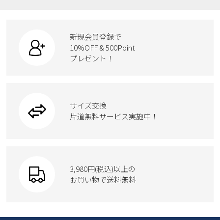
レインシューズ
ローファー
リュック
ビジネス・ドレスシューズ
すべての商品
スニーカー
カジュアルシューズ
ボディバッグ
新規会員登録で
ローファー
ケア用品
10%OFF & 500Point
スクール
ワークシューズ
プレゼント！
ハンドバッグ
カジュアルシューズ
雑貨
フォーマル
ブーツ
ビジネスバッグ
ワークシューズ
ブーツ
サイズ交換
ウェア
トートバッグ
ブーツ
片道無料サービス実施中！
Parade
ショルダーバッグ
Parade
ウェア
SKECHERS
財布
SKECHERS
3,980円(税込)以上の
Parade
new balance
お買い物で送料無料
moz
SKECHERS
asics
new balance
GAP
瞬足