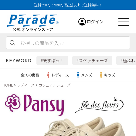
送料550円 3,980円(税込)以上で送料無料！
ログイン
会員登録
お気に入り
カート
#楽すぽっ！
#スケッチャーズ
#極ふ
KEYWORD
全ての商品
レディース
メンズ
キッズ
HOME
レディース
カジュアルシューズ
レディース
メンズ
すべての商品