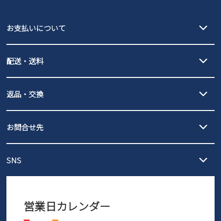
puma
EDWIN
お支払いについて
new balance
クレジットカード決済、AmazonPay決済、
配送・送料
PayPay（オンライン決済）、代金引換のご利用が可能です。
詳しくは
ご利用ガイド
をご確認ください。
【宅配便】
【ネコポス】
返品・交換
北海道・本州・四国・九州…550円
全国一律…220円（税込）
沖縄…1,980円
発送日・送料詳細については
ご利用ガイド
を
履いてみないとわからない靴だからこそ、サイズ交換にかかる送料
3,980円（税込）以上お買い上げで送料無料
ご利用ください。
お問合せ先
の片道無料サービスを実施中！
3,980円（税込）以上お買い上げで送料1,425円
【サイズ交換期間延長のお知らせ】
メール :
info@parade-shoes.jp
ただいまギフト用としてのご利用が増えていることを受け、プレゼ
発送日・送料詳細については
ご利用ガイド
を
SNS
営業時間：11時～17時
ントとしても安心してご利用いただけるよう、サイズ交換の受付期
ご利用ください。
メールの返信につきましては、
間を「お届けから30日間」へと延長いたしました。
3営業日以内にさせていただいております。
商品到着後30日以内にメールにてお申し出ください。折り返し詳細
※お問い合わせは現在メール
で受け付けております。
なご案内をお送りいたします。詳しくは
ご利用ガイド
をご利用くだ
営業日カレンダー
※土日祝はお問い合わせ窓口休業日となります。
さい。
Instagram
Facebook