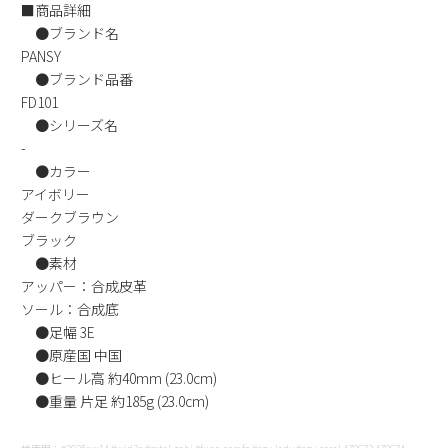
■商品詳細
新規会員登録
●ブランド名
PANSY
会社概要
●ブランド品番
FD101
●シリーズ名
プライバシーポリシー
-
●カラー
特定商取引法に基づく表示
アイボリー
ダークブラウン
ブラック
お問い合わせ
●素材
アッパー：合成皮革
ソール：合成底
●足幅 3E
●原産国 中国
●ヒール高 約40mm (23.0cm)
●重量 片足 約185g (23.0cm)