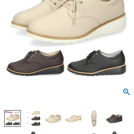
サンダル
キッズ
すべての商品
レインシューズ
サンダル
NEW
すべての商品
パンプス
レインシューズ
サンダル
SALE
スニーカー
すべての商品
スニーカー
レインシューズ
ローファー
レディース新入荷
バッグ
ビジネス・ドレスシューズ
すべての商品
スニーカー
カジュアルシューズ
メンズ新入荷
ローファー
レディースSALE
雑貨
スクール
すべての商品
ワークシューズ
キッズ新入荷
カジュアルシューズ
メンズSALE
フォーマル
リュック
詳細検索
ブーツ
すべての商品
ワークシューズ
キッズSALE
ブーツ
ボディバッグ
ウェア
ケア用品
ブーツ
店舗一覧
ハンドバッグ