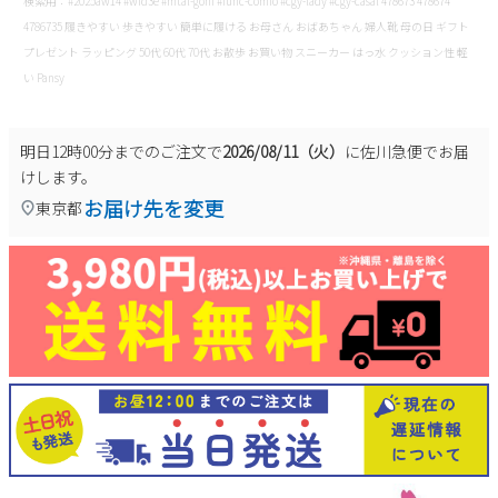
検索用：#2025aw14 #wid3e #mtal-gohi #func-comfo #cgy-lady #cgy-casal 478673 478674
4786735 履きやすい 歩きやすい 簡単に履ける お母さん おばあちゃん 婦人靴 母の日 ギフト
プレゼント ラッピング 50代 60代 70代 お散歩 お買い物 スニーカー はっ水 クッション性 軽
い Pansy
明日
12時00分
までのご注文で
2026/08/11（火）
に
佐川急便
でお届
けします。
お届け先を変更
東京都