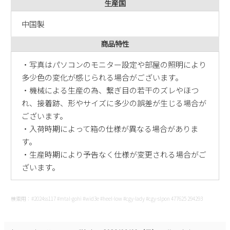
生産国
中国製
商品特性
・写真はパソコンのモニター設定や部屋の照明により
多少色の変化が感じられる場合がございます。
・機械による生産の為、繋ぎ目の若干のズレやほつ
れ、接着跡、形やサイズに多少の誤差が生じる場合が
ございます。
・入荷時期によって箱の仕様が異なる場合がありま
す。
・生産時期により予告なく仕様が変更される場合がご
ざいます。
検索用：#2024ss117 #mtal-gohi #wid3e #heel-low #cgy-lady #cgy-slpon 477625 294293