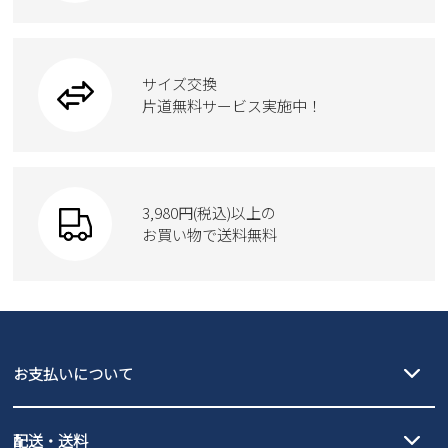
カジュアルシューズ
雑貨
フォーマル
ブーツ
ビジネスバッグ
ワークシューズ
ブーツ
サイズ交換
ウェア
トートバッグ
ブーツ
片道無料サービス実施中！
Parade
ショルダーバッグ
Parade
ウェア
SKECHERS
財布
SKECHERS
3,980円(税込)以上の
Parade
new balance
お買い物で送料無料
moz
SKECHERS
asics
new balance
GAP
瞬足
puma
EDWIN
お支払いについて
new balance
クレジットカード決済、AmazonPay決済、
配送・送料
PayPay（オンライン決済）、代金引換のご利用が可能です。