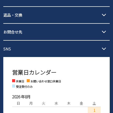
詳しくは
ご利用ガイド
をご確認ください。
【宅配便】
【ネコポス】
返品・交換
北海道・本州・四国・九州…550円
全国一律…220円（税込）
沖縄…1,980円
発送日・送料詳細については
ご利用ガイド
を
履いてみないとわからない靴だからこそ、サイズ交換にかかる送料
3,980円（税込）以上お買い上げで送料無料
ご利用ください。
お問合せ先
の片道無料サービスを実施中！
3,980円（税込）以上お買い上げで送料1,425円
【サイズ交換期間延長のお知らせ】
メール :
info@parade-shoes.jp
ただいまギフト用としてのご利用が増えていることを受け、プレゼ
発送日・送料詳細については
ご利用ガイド
を
SNS
営業時間：11時～17時
ントとしても安心してご利用いただけるよう、サイズ交換の受付期
ご利用ください。
メールの返信につきましては、
間を「お届けから30日間」へと延長いたしました。
3営業日以内にさせていただいております。
商品到着後30日以内にメールにてお申し出ください。折り返し詳細
※お問い合わせは現在メール
で受け付けております。
なご案内をお送りいたします。詳しくは
ご利用ガイド
をご利用くだ
営業日カレンダー
※土日祝はお問い合わせ窓口休業日となります。
さい。
Instagram
Facebook
休業日
お問い合わせ窓口休業日
受注受付のみ
2026 年8月
日
月
火
水
木
金
土
1