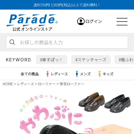
送料550円 3,980円(税込)以上で送料無料！
ログイン
会員登録
お気に入り
カート
#楽すぽっ！
#スケッチャーズ
#極ふ
KEYWORD
全ての商品
レディース
メンズ
キッズ
HOME
レディース
ローファー
学生ローファー
レディース
メンズ
すべての商品