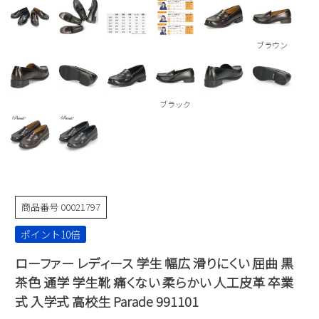
Parade
雑貨
Parade
ウェア
ご利用ガイド
ビジネスバッグ
SKECHERS
ブラウン
SKECHERS
Parade
new balance
会員サービス
トートバッグ
moz
SKECHERS
asics
ブラック
ショルダーバッグ
new balance
お問い合わせ
GAP
瞬足
puma
財布
メルマガ購買
EDWIN
new balance
商品番号
00021797
営業日カレンダー
ポイント10倍
休業日
お問い合わせ窓口休業日
ローファー レディース 学生 幅広 滑りにくい 屈曲 黒
2026 年8月
茶色 通学 学生靴 痛くない 柔らかい 人工皮革 卒業
日
月
火
水
木
金
土
式 入学式 高校生 Parade 991101
1