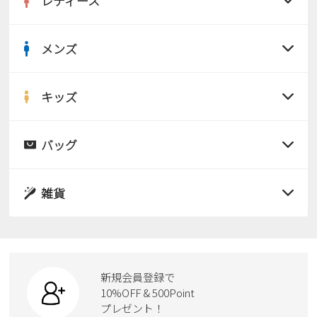
レディース
メンズ
すべての商品
サンダル
キッズ
すべての商品
レインシューズ
サンダル
バッグ
すべての商品
パンプス
レインシューズ
サンダル
雑貨
スニーカー
すべての商品
スニーカー
レインシューズ
ローファー
リュック
ビジネス・ドレスシューズ
すべての商品
スニーカー
カジュアルシューズ
ボディバッグ
新規会員登録で
ローファー
ケア用品
10%OFF & 500Point
スクール
ワークシューズ
プレゼント！
ハンドバッグ