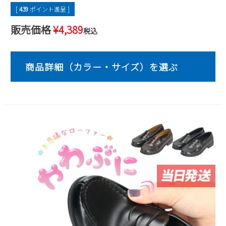
[
439
ポイント進呈 ]
2
3
4
5
6
7
8
9
10
11
12
13
14
15
販売価格
¥
4,389
税込
16
17
18
19
20
21
22
23
24
25
26
27
28
29
30
31
2026 年9月
日
月
火
水
木
金
土
1
2
3
4
5
6
7
8
9
10
11
12
13
14
15
16
17
18
19
20
21
22
23
24
25
26
27
28
29
30