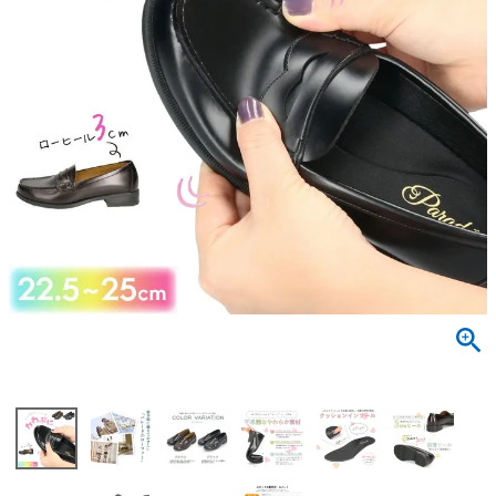
サンダル
キッズ
すべての商品
レインシューズ
サンダル
NEW
すべての商品
パンプス
レインシューズ
サンダル
SALE
スニーカー
すべての商品
スニーカー
レインシューズ
ローファー
レディース新入荷
バッグ
ビジネス・ドレスシューズ
すべての商品
スニーカー
カジュアルシューズ
メンズ新入荷
ローファー
レディースSALE
雑貨
スクール
すべての商品
ワークシューズ
キッズ新入荷
カジュアルシューズ
メンズSALE
フォーマル
リュック
詳細検索
ブーツ
すべての商品
ワークシューズ
キッズSALE
ブーツ
ボディバッグ
ウェア
ケア用品
ブーツ
店舗一覧
ハンドバッグ