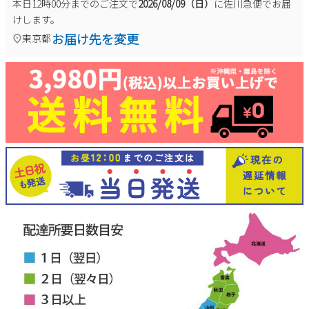
本日
12時00分
までのご注文で
2026/08/09（日）
に
佐川急便
でお届
けします。
お届け先を変更
東京都