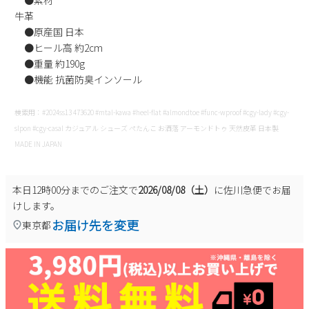
●素材
新規会員登録
牛革
●原産国 日本
●ヒール高 約2cm
会社概要
●重量 約190g
●機能 抗菌防臭インソール
プライバシーポリシー
検索用：#2024ss13 473620 #mtal-kawa #heel-flat #almondtoe #func-wproof #cgy-lady #cgy-
特定商取引法に基づく表示
slpon #cgy-casal カジュアル シューズ ぺたんこ お洒落 アーモンドトゥ 天然皮革 日本製
MADE IN JAPAN
お問い合わせ
本日
12時00分
までのご注文で
2026/08/08（土）
に
佐川急便
でお届
けします。
お届け先を変更
東京都