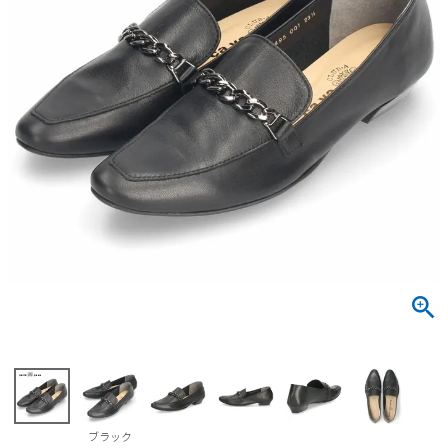
サンダル
キッズ
すべての商品
レインシューズ
サンダル
NEW
すべての商品
パンプス
レインシューズ
サンダル
SALE
スニーカー
すべての商品
スニーカー
レインシューズ
ローファー
レディース新入荷
バッグ
ビジネス・ドレスシューズ
すべての商品
スニーカー
カジュアルシューズ
メンズ新入荷
ローファー
レディースSALE
雑貨
スクール
すべての商品
ワークシューズ
キッズ新入荷
カジュアルシューズ
メンズSALE
フォーマル
リュック
詳細検索
ブーツ
すべての商品
ワークシューズ
キッズSALE
ブーツ
ボディバッグ
ウェア
ケア用品
ブーツ
店舗一覧
ブラック
ハンドバッグ