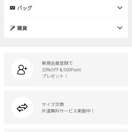
レインシューズ
サンダル
バッグ
すべての商品
パンプス
レインシューズ
サンダル
雑貨
スニーカー
すべての商品
スニーカー
レインシューズ
ローファー
リュック
ビジネス・ドレスシューズ
すべての商品
スニーカー
カジュアルシューズ
ボディバッグ
新規会員登録で
ローファー
ケア用品
10%OFF & 500Point
スクール
ワークシューズ
プレゼント！
ハンドバッグ
カジュアルシューズ
雑貨
フォーマル
ブーツ
ビジネスバッグ
ワークシューズ
ブーツ
サイズ交換
ウェア
トートバッグ
ブーツ
片道無料サービス実施中！
Parade
ショルダーバッグ
Parade
ウェア