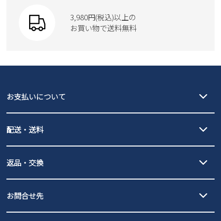
SKECHERS
財布
SKECHERS
3,980円(税込)以上の
Parade
new balance
お買い物で送料無料
moz
SKECHERS
asics
new balance
GAP
瞬足
puma
EDWIN
お支払いについて
new balance
クレジットカード決済、AmazonPay決済、
配送・送料
PayPay（オンライン決済）、代金引換のご利用が可能です。
詳しくは
ご利用ガイド
をご確認ください。
【宅配便】
【ネコポス】
返品・交換
北海道・本州・四国・九州…550円
全国一律…220円（税込）
沖縄…1,980円
発送日・送料詳細については
ご利用ガイド
を
履いてみないとわからない靴だからこそ、サイズ交換にかかる送料
3,980円（税込）以上お買い上げで送料無料
ご利用ください。
お問合せ先
の片道無料サービスを実施中！
3,980円（税込）以上お買い上げで送料1,425円
【サイズ交換期間延長のお知らせ】
メール :
info@parade-shoes.jp
ただいまギフト用としてのご利用が増えていることを受け、プレゼ