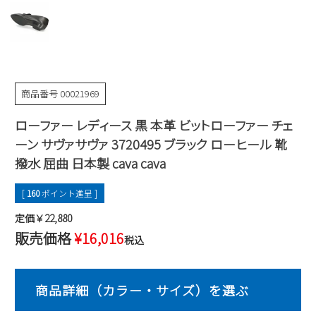
Parade
雑貨
Parade
ウェア
ご利用ガイド
ビジネスバッグ
SKECHERS
SKECHERS
Parade
new balance
会員サービス
トートバッグ
moz
商品番号
00021969
SKECHERS
asics
ショルダーバッグ
new balance
お問い合わせ
ローファー レディース 黒 本革 ビットローファー チェ
GAP
瞬足
puma
財布
ーン サヴァサヴァ 3720495 ブラック ローヒール 靴
メルマガ購買
EDWIN
撥水 屈曲 日本製 cava cava
new balance
[
160
ポイント進呈 ]
営業日カレンダー
定価￥22,880
販売価格
¥
16,016
税込
休業日
お問い合わせ窓口休業日
2026 年8月
日
月
火
水
木
金
土
1