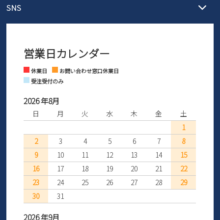
発送日・送料詳細については
ご利用ガイド
を
SNS
営業時間：11時～17時
ントとしても安心してご利用いただけるよう、サイズ交換の受付期
ご利用ください。
メールの返信につきましては、
間を「お届けから30日間」へと延長いたしました。
3営業日以内にさせていただいております。
商品到着後30日以内にメールにてお申し出ください。折り返し詳細
※お問い合わせは現在メール
で受け付けております。
なご案内をお送りいたします。詳しくは
ご利用ガイド
をご利用くだ
営業日カレンダー
※土日祝はお問い合わせ窓口休業日となります。
さい。
Instagram
Facebook
休業日
お問い合わせ窓口休業日
受注受付のみ
2026 年8月
日
月
火
水
木
金
土
1
2
3
4
5
6
7
8
9
10
11
12
13
14
15
16
17
18
19
20
21
22
23
24
25
26
27
28
29
30
31
2026 年9月