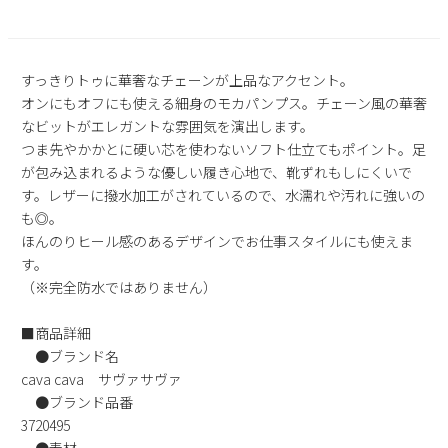
2
3
4
5
6
7
8
9
10
11
12
13
14
15
すっきりトゥに華奢なチェーンが上品なアクセント。
16
17
18
19
20
21
22
オンにもオフにも使える細身のモカパンプス。チェーン風の華奢
23
24
25
26
27
28
29
なビットがエレガントな雰囲気を演出します。
30
31
つま先やかかとに硬い芯を使わないソフト仕立てもポイント。足
が包み込まれるような優しい履き心地で、靴ずれもしにくいで
2026 年9月
す。レザーに撥水加工がされているので、水濡れや汚れに強いの
日
月
火
水
木
金
土
も◎。
1
2
3
4
5
ほんのりヒール感のあるデザインでお仕事スタイルにも使えま
6
7
8
9
10
11
12
す。
（※完全防水ではありません）
13
14
15
16
17
18
19
20
21
22
23
24
25
26
■商品詳細
27
28
29
30
●ブランド名
cava cava サヴァサヴァ
●ブランド品番
3720495