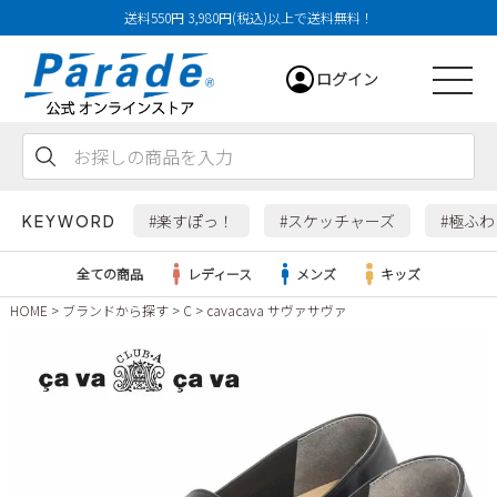
送料550円 3,980円(税込)以上で送料無料！
ログイン
会員登録
お気に入り
カート
#楽すぽっ！
#スケッチャーズ
#極ふ
KEYWORD
全ての商品
レディース
メンズ
キッズ
HOME
ブランドから探す
C
cavacava サヴァサヴァ
レディース
メンズ
すべての商品