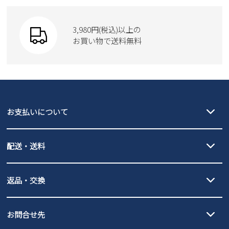
SKECHERS
財布
SKECHERS
3,980円(税込)以上の
Parade
new balance
お買い物で送料無料
moz
SKECHERS
asics
new balance
GAP
瞬足
puma
EDWIN
お支払いについて
new balance
クレジットカード決済、AmazonPay決済、
配送・送料
PayPay（オンライン決済）、代金引換のご利用が可能です。
詳しくは
ご利用ガイド
をご確認ください。
【宅配便】
【ネコポス】
返品・交換
北海道・本州・四国・九州…550円
全国一律…220円（税込）
沖縄…1,980円
発送日・送料詳細については
ご利用ガイド
を
履いてみないとわからない靴だからこそ、サイズ交換にかかる送料
3,980円（税込）以上お買い上げで送料無料
ご利用ください。
お問合せ先
の片道無料サービスを実施中！
3,980円（税込）以上お買い上げで送料1,425円
【サイズ交換期間延長のお知らせ】