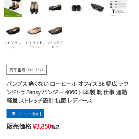
Parade
雑貨
Parade
ウェア
ご利用ガイド
ビジネスバッグ
SKECHERS
SKECHERS
Parade
new balance
会員サービス
トートバッグ
moz
SKECHERS
asics
01-ブラッ
GD-ライト
GY-メタグ
ショルダーバッグ
ク
ゴールド
レー
new balance
お問い合わせ
GAP
瞬足
puma
財布
メルマガ購買
EDWIN
商品番号
00013324
new balance
パンプス 痛くない ローヒール オフィス 3E 幅広 ラウ
ンドトゥ Pansy パンジー 4060 日本製 靴 仕事 通勤
営業日カレンダー
軽量 ストレッチ設計 抗菌 レディース
休業日
お問い合わせ窓口休業日
[
39
ポイント進呈 ]
2026 年8月
販売価格
¥
3,850
税込
日
月
火
水
木
金
土
1