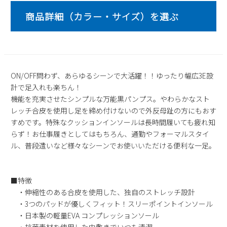
2
3
4
5
6
7
8
9
10
11
12
13
14
15
16
17
18
19
20
21
22
23
24
25
26
27
28
29
30
31
ON/OFF問わず、あらゆるシーンで大活躍！！ゆったり幅広3E設
計で足入れも楽ちん！
2026 年9月
機能を充実させたシンプルな万能黒パンプス。やわらかなスト
日
月
火
水
木
金
土
レッチ合皮を使用し足を締め付けないので外反母趾の方にもおす
1
2
3
4
5
すめです。特殊なクッションインソールは長時間履いても疲れ知
6
7
8
9
10
11
12
らず！お仕事履きとしてはもちろん、通勤やフォーマルスタイ
ル、普段遣いなど様々なシーンでお使いいただける便利な一足。
13
14
15
16
17
18
19
20
21
22
23
24
25
26
27
28
29
30
■特徴
・伸縮性のある合皮を使用した、独自のストレッチ設計
・3つのパッドが優しくフィット！スリーポイントインソール
・日本製の軽量EVA コンプレッションソール
・抗菌素材を使用した中敷きでいつも清潔