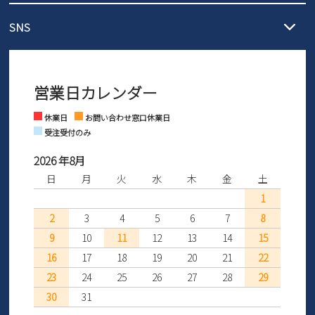
メール :
info@parade-shoes.jp
ただいまギフト用としてのご利用が増えていることを受け、プレゼ
発送日・送料詳細については
ご利用ガイド
を
SNS
営業時間：11時～17時
ントとしても安心してご利用いただけるよう、サイズ交換の受付期
ご利用ください。
メールの返信につきましては、
間を「お届けから30日間」へと延長いたしました。
3営業日以内にさせていただいております。
商品到着後30日以内にメールにてお申し出ください。折り返し詳細
※お問い合わせは現在メール
で受け付けております。
なご案内をお送りいたします。詳しくは
ご利用ガイド
をご利用くだ
営業日カレンダー
※土日祝はお問い合わせ窓口休業日となります。
さい。
Instagram
Facebook
休業日
お問い合わせ窓口休業日
受注受付のみ
2026 年8月
日
月
火
水
木
金
土
1
2
3
4
5
6
7
8
9
10
11
12
13
14
15
16
17
18
19
20
21
22
23
24
25
26
27
28
29
30
31