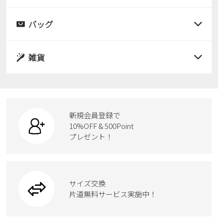
すべての商品
レインシューズ
サンダル
バッグ
すべての商品
パンプス
レインシューズ
サンダル
雑貨
スニーカー
すべての商品
スニーカー
レインシューズ
ローファー
リュック
ビジネス・ドレスシューズ
すべての商品
スニーカー
カジュアルシューズ
ボディバッグ
新規会員登録で
ローファー
ケア用品
10%OFF & 500Point
スクール
ワークシューズ
プレゼント！
ハンドバッグ
カジュアルシューズ
雑貨
フォーマル
ブーツ
ビジネスバッグ
ワークシューズ
ブーツ
サイズ交換
ウェア
トートバッグ
ブーツ
片道無料サービス実施中！
Parade
ショルダーバッグ
Parade
ウェア