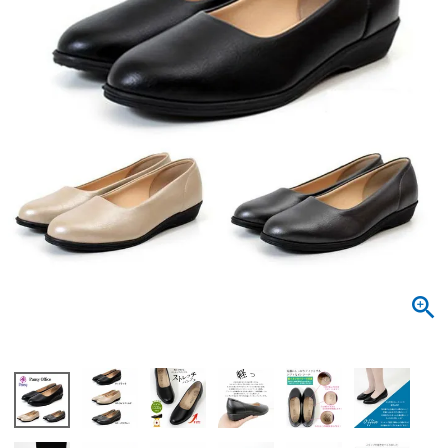
サンダル
キッズ
すべての商品
レインシューズ
サンダル
NEW
すべての商品
パンプス
レインシューズ
サンダル
SALE
スニーカー
すべての商品
スニーカー
レインシューズ
ローファー
レディース新入荷
バッグ
ビジネス・ドレスシューズ
すべての商品
スニーカー
カジュアルシューズ
メンズ新入荷
ローファー
レディースSALE
雑貨
スクール
すべての商品
ワークシューズ
キッズ新入荷
カジュアルシューズ
メンズSALE
フォーマル
リュック
詳細検索
ブーツ
すべての商品
ワークシューズ
キッズSALE
ブーツ
ボディバッグ
ウェア
ケア用品
ブーツ
店舗一覧
ハンドバッグ