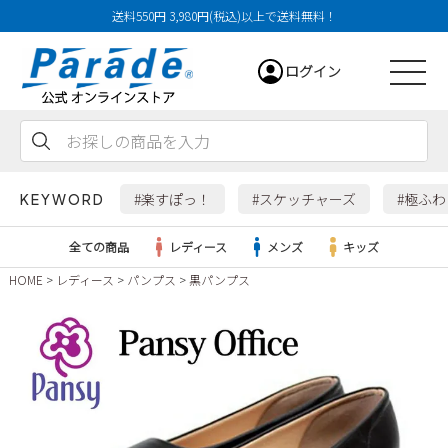
送料550円 3,980円(税込)以上で送料無料！
ログイン
会員登録
お気に入り
カート
#楽すぽっ！
#スケッチャーズ
#極ふ
KEYWORD
全ての商品
レディース
メンズ
キッズ
HOME
レディース
パンプス
黒パンプス
レディース
メンズ
すべての商品