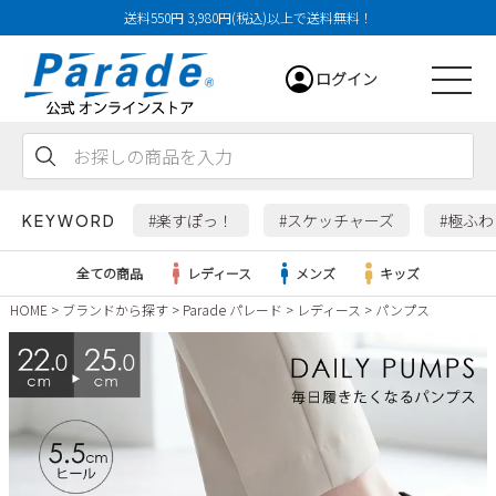
送料550円 3,980円(税込)以上で送料無料！
ログイン
会員登録
お気に入り
カート
#楽すぽっ！
#スケッチャーズ
#極ふ
KEYWORD
全ての商品
レディース
メンズ
キッズ
HOME
ブランドから探す
Parade パレード
レディース
パンプス
レディース
メンズ
すべての商品