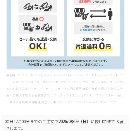
検索用：#2026ss12 #cgy-lady #cgy-slpon 486351 486352 ポインテッドトゥ ポインテッド ピン
ヒール 履きやすい 痛くない 疲れない 柔らかい 歩きやすい 大きいサイズ 小さいサイズ カジ
ュアル お呼ばれ パーティ パーティー フォーマル 冠婚葬祭 結婚式 参観 卒園式 卒業式 二次
会 入園式 入学式 発表会 披露宴 OL オフィス オフィスカジュアル ビジネス リクルート 会社
仕事 仕事用 職場 職場用 通勤 立ち仕事 22cm 22.5cm 23cm 23.5cm 24cm 24.5cm 25cm
本日
12時00分
までのご注文で
2026/08/09（日）
に
佐川急便
でお届
けします。