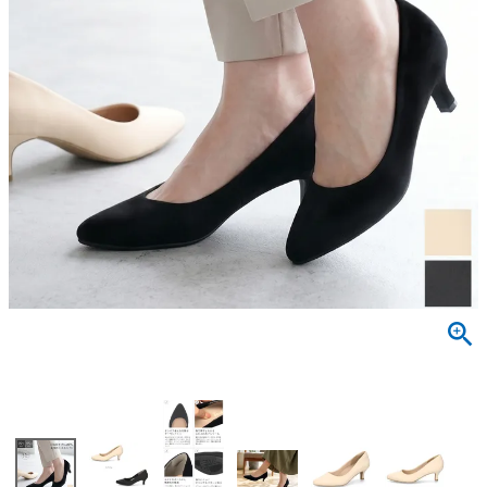
サンダル
キッズ
すべての商品
レインシューズ
サンダル
NEW
すべての商品
パンプス
レインシューズ
サンダル
SALE
スニーカー
すべての商品
スニーカー
レインシューズ
ローファー
レディース新入荷
バッグ
ビジネス・ドレスシューズ
すべての商品
スニーカー
カジュアルシューズ
メンズ新入荷
ローファー
レディースSALE
雑貨
スクール
すべての商品
ワークシューズ
キッズ新入荷
カジュアルシューズ
メンズSALE
フォーマル
リュック
詳細検索
ブーツ
すべての商品
ワークシューズ
キッズSALE
ブーツ
ボディバッグ
ウェア
ケア用品
ブーツ
店舗一覧
ハンドバッグ