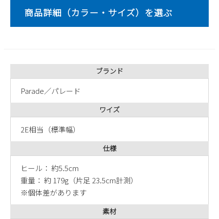
2
3
4
5
6
7
8
9
10
11
12
13
14
15
16
17
18
19
20
21
22
23
24
25
26
27
28
29
30
31
ブランド
2026 年9月
Parade／パレード
日
月
火
水
木
金
土
ワイズ
1
2
3
4
5
6
7
8
9
10
11
12
2E相当（標準幅）
13
14
15
16
17
18
19
仕様
20
21
22
23
24
25
26
ヒール： 約5.5cm
27
28
29
30
重量： 約 179g（片足 23.5cm計測）
※個体差があります
素材