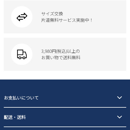
ビジネスバッグ
ワークシューズ
ブーツ
サイズ交換
ウェア
トートバッグ
ブーツ
片道無料サービス実施中！
Parade
ショルダーバッグ
Parade
ウェア
SKECHERS
財布
SKECHERS
3,980円(税込)以上の
Parade
new balance
お買い物で送料無料
moz
SKECHERS
asics
new balance
GAP
瞬足
puma
EDWIN
お支払いについて
new balance
クレジットカード決済、AmazonPay決済、
配送・送料
PayPay（オンライン決済）、代金引換のご利用が可能です。
詳しくは
ご利用ガイド
をご確認ください。