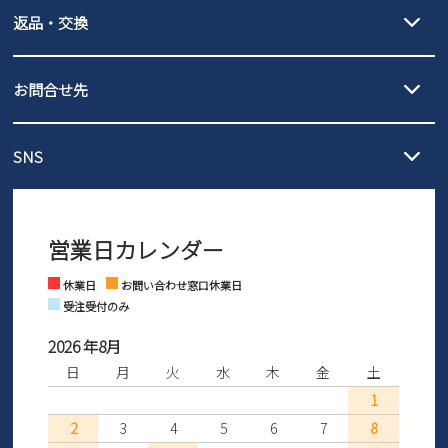
【宅配便】
【ネコポス】
返品・交換
北海道・本州・四国・九州…550円
全国一律…220円（税込）
沖縄…1,980円
発送日・送料詳細については
ご利用ガイド
を
履いてみないとわからない靴だからこそ、サイズ交換にかかる送料
3,980円（税込）以上お買い上げで送料無料
ご利用ください。
お問合せ先
の片道無料サービスを実施中！
3,980円（税込）以上お買い上げで送料1,425円
【サイズ交換期間延長のお知らせ】
メール :
info@parade-shoes.jp
ただいまギフト用としてのご利用が増えていることを受け、プレゼ
発送日・送料詳細については
ご利用ガイド
を
SNS
営業時間：11時～17時
ントとしても安心してご利用いただけるよう、サイズ交換の受付期
ご利用ください。
メールの返信につきましては、
間を「お届けから30日間」へと延長いたしました。
3営業日以内にさせていただいております。
商品到着後30日以内にメールにてお申し出ください。折り返し詳細
※お問い合わせは現在メール
で受け付けております。
なご案内をお送りいたします。詳しくは
ご利用ガイド
をご利用くだ
営業日カレンダー
※土日祝はお問い合わせ窓口休業日となります。
さい。
Instagram
Facebook
休業日
お問い合わせ窓口休業日
受注受付のみ
2026 年8月
日
月
火
水
木
金
土
1
2
3
4
5
6
7
8