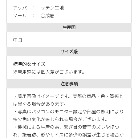
新規会員登録
アッパー： サテン生地
ソール ： 合成底
会社概要
生産国
中国
プライバシーポリシー
サイズ感
特定商取引法に基づく表示
標準的なサイズ
※着用感には個人差がございます。
お問い合わせ
注意事項
・着用画像はイメージです。実際の商品・色・質感と
は異なる場合があります。
・写真はパソコンのモニター設定や部屋の照明により
多少色の変化が感じられる場合がございます。
・機械による生産の為、繋ぎ目の若干のズレやほつ
れ、接着跡、形やサイズに多少の誤差が生じる場合が