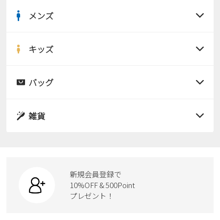
メンズ
すべての商品
サンダル
キッズ
すべての商品
レインシューズ
サンダル
バッグ
すべての商品
パンプス
レインシューズ
サンダル
雑貨
スニーカー
すべての商品
スニーカー
レインシューズ
ローファー
リュック
ビジネス・ドレスシューズ
すべての商品
スニーカー
カジュアルシューズ
ボディバッグ
新規会員登録で
ローファー
ケア用品
10%OFF & 500Point
スクール
ワークシューズ
プレゼント！
ハンドバッグ
カジュアルシューズ
雑貨
フォーマル
ブーツ