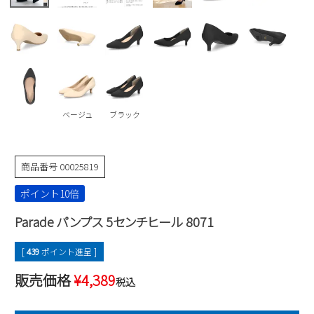
Parade
雑貨
Parade
ウェア
ご利用ガイド
ビジネスバッグ
SKECHERS
SKECHERS
Parade
new balance
会員サービス
トートバッグ
moz
SKECHERS
asics
ショルダーバッグ
new balance
お問い合わせ
ベージュ
ブラック
GAP
瞬足
puma
財布
メルマガ購買
EDWIN
商品番号
00025819
new balance
ポイント10倍
営業日カレンダー
Parade パンプス 5センチヒール 8071
休業日
お問い合わせ窓口休業日
[
439
ポイント進呈 ]
2026 年8月
販売価格
¥
4,389
税込
日
月
火
水
木
金
土
1