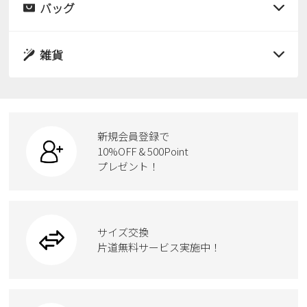
サンダル
バッグ
すべての商品
パンプス
レインシューズ
サンダル
雑貨
スニーカー
すべての商品
スニーカー
レインシューズ
ローファー
リュック
ビジネス・ドレスシューズ
すべての商品
スニーカー
カジュアルシューズ
ボディバッグ
新規会員登録で
ローファー
ケア用品
10%OFF & 500Point
スクール
ワークシューズ
プレゼント！
ハンドバッグ
カジュアルシューズ
雑貨
フォーマル
ブーツ
ビジネスバッグ
ワークシューズ
ブーツ
サイズ交換
ウェア
トートバッグ
ブーツ
片道無料サービス実施中！
Parade
ショルダーバッグ
Parade
ウェア
SKECHERS
財布