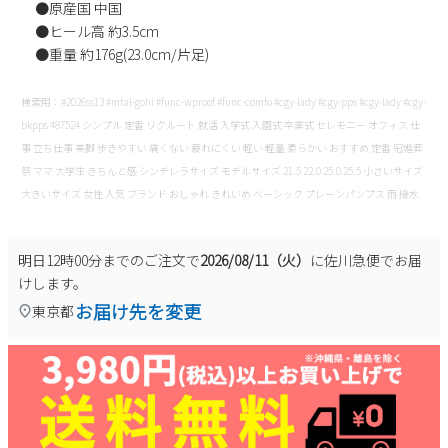
●原産国 中国
●ヒール高 約3.5cm
●重量 約176g(23.0cm/片足)
検索用：#2026ss13 #mtal-gohi #func-wproof #func-comfo #cgy-lady #cgy-pps #cgy-lady #cgy-
bkpps 487524 シンプル 定番 リクルート 就活 入学式 入園式 卒業式 セレモニー オフィス 仕
事 立ち仕事 美脚 歩きやすい 痛くない 疲れにくい 軽い 軽量 柔らかい おすすめ 定番 冠婚葬
祭 ママ 大学生 きちんと感 シンデレラサイズ モデルサイズ 21.5 22.0 25.0 25.5 小さいサイズ
大きいサイズ 女性 人気 ブランド おしゃれ きれいめ ベーシック プレーンパンプス 雨 撥水
明日
12時00分
までのご注文で
2026/08/11（火）
に
佐川急便
でお届
けします。
お届け先を変更
東京都