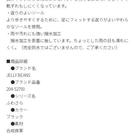
靴ずれもしにくくなっています。
新規会員登録
・返りのよいソール
より歩きやすくするために、足にフィットする返りがよいやわら
会社概要
かなソールを使用。
・雨や汚れにも強い撥水加工
プライバシーポリシー
撥水加工を表面に施しています。ちょっとした雨の日も濡れに
くく。（完全防水ではございませんので、ご了承ください）
特定商取引法に基づく表示
■商品詳細
●ブランド名
お問い合わせ
JELLY BEANS
●ブランド品番
204-52793
●シリーズ名
ふわさら
●カラー
ブラック
●素材
合成皮革