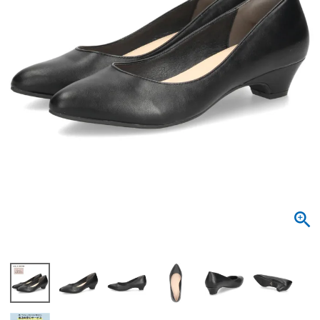
サンダル
キッズ
すべての商品
レインシューズ
サンダル
NEW
すべての商品
パンプス
レインシューズ
サンダル
SALE
スニーカー
すべての商品
スニーカー
レインシューズ
ローファー
レディース新入荷
バッグ
ビジネス・ドレスシューズ
すべての商品
スニーカー
カジュアルシューズ
メンズ新入荷
ローファー
レディースSALE
雑貨
スクール
すべての商品
ワークシューズ
キッズ新入荷
カジュアルシューズ
メンズSALE
フォーマル
リュック
詳細検索
ブーツ
すべての商品
ワークシューズ
キッズSALE
ブーツ
ボディバッグ
ウェア
ケア用品
ブーツ
店舗一覧
ハンドバッグ