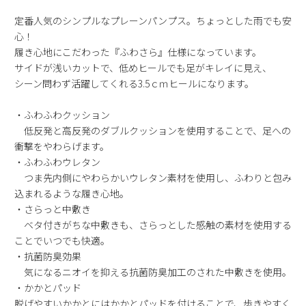
2
3
4
5
6
7
8
定番人気のシンプルなプレーンパンプス。ちょっとした雨でも安
9
10
11
12
13
14
15
心！
履き心地にこだわった『ふわさら』仕様になっています。
16
17
18
19
20
21
22
サイドが浅いカットで、低めヒールでも足がキレイに見え、
23
24
25
26
27
28
29
シーン問わず活躍してくれる3.5ｃｍヒールになります。
30
31
・ふわふわクッション
2026 年9月
低反発と高反発のダブルクッションを使用することで、足への
日
月
火
水
木
金
土
衝撃をやわらげます。
1
2
3
4
5
・ふわふわウレタン
つま先内側にやわらかいウレタン素材を使用し、ふわりと包み
6
7
8
9
10
11
12
込まれるような履き心地。
13
14
15
16
17
18
19
・さらっと中敷き
20
21
22
23
24
25
26
ベタ付きがちな中敷きも、さらっとした感触の素材を使用する
27
28
29
30
ことでいつでも快適。
・抗菌防臭効果
気になるニオイを抑える抗菌防臭加工のされた中敷きを使用。
・かかとパッド
脱げやすいかかとにはかかとパッドを付けることで、歩きやすく