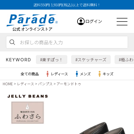
送料550円 3,980円(税込)以上で送料無料！
ログイン
会員登録
お気に入り
カート
#楽すぽっ！
#スケッチャーズ
#極ふ
KEYWORD
全ての商品
レディース
メンズ
キッズ
HOME
レディース
パンプス
アーモンドトゥ
レディース
メンズ
すべての商品