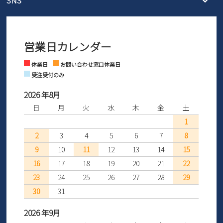
SNS
営業時間：11時～17時
ントとしても安心してご利用いただけるよう、サイズ交換の受付期
ご利用ください。
メールの返信につきましては、
間を「お届けから30日間」へと延長いたしました。
3営業日以内にさせていただいております。
商品到着後30日以内にメールにてお申し出ください。折り返し詳細
※お問い合わせは現在メール
で受け付けております。
なご案内をお送りいたします。詳しくは
ご利用ガイド
をご利用くだ
営業日カレンダー
※土日祝はお問い合わせ窓口休業日となります。
さい。
Instagram
Facebook
休業日
お問い合わせ窓口休業日
受注受付のみ
2026 年8月
日
月
火
水
木
金
土
1
2
3
4
5
6
7
8
9
10
11
12
13
14
15
16
17
18
19
20
21
22
23
24
25
26
27
28
29
30
31
2026 年9月