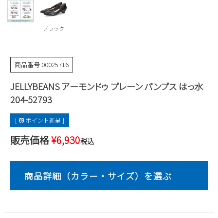
Parade
雑貨
Parade
ウェア
ご利用ガイド
ビジネスバッグ
SKECHERS
ブラック
SKECHERS
Parade
new balance
会員サービス
トートバッグ
moz
商品番号
00025716
SKECHERS
asics
ショルダーバッグ
new balance
お問い合わせ
JELLYBEANS アーモンドゥ プレーン パンプス はっ水
GAP
瞬足
puma
財布
204-52793
メルマガ購買
EDWIN
[
69
ポイント進呈 ]
new balance
販売価格
¥
6,930
税込
営業日カレンダー
休業日
お問い合わせ窓口休業日
2026 年8月
日
月
火
水
木
金
土
1