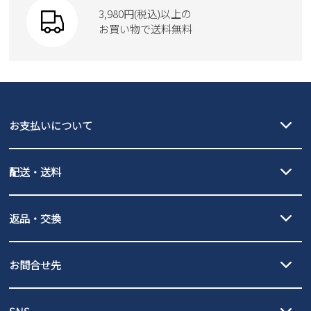
SKECHERS
3,980円(税込)以上の
Parade
new balance
お買い物で送料無料
moz
SKECHERS
asics
new balance
GAP
瞬足
puma
EDWIN
お支払いについて
new balance
クレジットカード決済、AmazonPay決済、
配送・送料
PayPay（オンライン決済）、代金引換のご利用が可能です。
詳しくは
ご利用ガイド
をご確認ください。
【宅配便】
【ネコポス】
返品・交換
北海道・本州・四国・九州…550円
全国一律…220円（税込）
沖縄…1,980円
発送日・送料詳細については
ご利用ガイド
を
履いてみないとわからない靴だからこそ、サイズ交換にかかる送料
3,980円（税込）以上お買い上げで送料無料
ご利用ください。
お問合せ先
の片道無料サービスを実施中！
3,980円（税込）以上お買い上げで送料1,425円
【サイズ交換期間延長のお知らせ】
メール :
info@parade-shoes.jp
ただいまギフト用としてのご利用が増えていることを受け、プレゼ
発送日・送料詳細については
ご利用ガイド
を