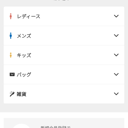
レディース
メンズ
すべての商品
サンダル
キッズ
すべての商品
レインシューズ
サンダル
バッグ
すべての商品
パンプス
レインシューズ
サンダル
雑貨
スニーカー
すべての商品
スニーカー
レインシューズ
ローファー
リュック
ビジネス・ドレスシューズ
すべての商品
スニーカー
カジュアルシューズ
ボディバッグ
新規会員登録で