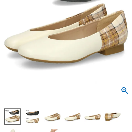
サンダル
キッズ
すべての商品
レインシューズ
サンダル
NEW
すべての商品
パンプス
レインシューズ
サンダル
SALE
スニーカー
すべての商品
スニーカー
レインシューズ
ローファー
レディース新入荷
バッグ
ビジネス・ドレスシューズ
すべての商品
スニーカー
カジュアルシューズ
メンズ新入荷
ローファー
レディースSALE
雑貨
スクール
すべての商品
ワークシューズ
キッズ新入荷
カジュアルシューズ
メンズSALE
フォーマル
リュック
詳細検索
ブーツ
すべての商品
ワークシューズ
キッズSALE
ブーツ
ボディバッグ
ウェア
ケア用品
ブーツ
店舗一覧
ハンドバッグ