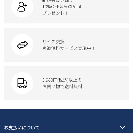
ローファー
ケア用品
10%OFF & 500Point
スクール
ワークシューズ
プレゼント！
ハンドバッグ
カジュアルシューズ
雑貨
フォーマル
ブーツ
ビジネスバッグ
ワークシューズ
ブーツ
サイズ交換
ウェア
トートバッグ
ブーツ
片道無料サービス実施中！
Parade
ショルダーバッグ
Parade
ウェア
SKECHERS
財布
SKECHERS
3,980円(税込)以上の
Parade
new balance
お買い物で送料無料
moz
SKECHERS
asics
new balance
GAP
瞬足
puma
EDWIN
お支払いについて
new balance