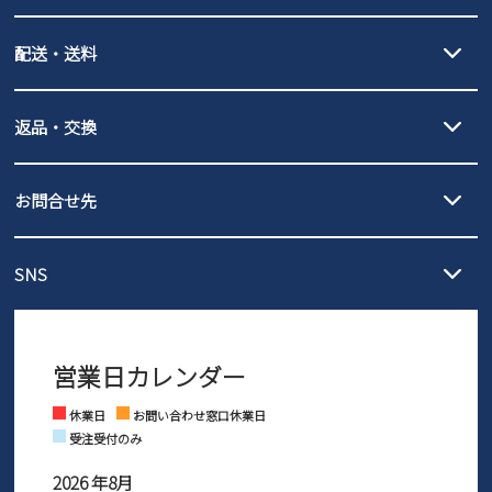
クレジットカード決済、AmazonPay決済、
配送・送料
PayPay（オンライン決済）、代金引換のご利用が可能です。
詳しくは
ご利用ガイド
をご確認ください。
【宅配便】
【ネコポス】
返品・交換
北海道・本州・四国・九州…550円
全国一律…220円（税込）
沖縄…1,980円
発送日・送料詳細については
ご利用ガイド
を
履いてみないとわからない靴だからこそ、サイズ交換にかかる送料
3,980円（税込）以上お買い上げで送料無料
ご利用ください。
お問合せ先
の片道無料サービスを実施中！
3,980円（税込）以上お買い上げで送料1,425円
【サイズ交換期間延長のお知らせ】
メール :
info@parade-shoes.jp
ただいまギフト用としてのご利用が増えていることを受け、プレゼ
発送日・送料詳細については
ご利用ガイド
を
SNS
営業時間：11時～17時
ントとしても安心してご利用いただけるよう、サイズ交換の受付期
ご利用ください。
メールの返信につきましては、
間を「お届けから30日間」へと延長いたしました。
3営業日以内にさせていただいております。
商品到着後30日以内にメールにてお申し出ください。折り返し詳細
※お問い合わせは現在メール
で受け付けております。
なご案内をお送りいたします。詳しくは
ご利用ガイド
をご利用くだ
営業日カレンダー
※土日祝はお問い合わせ窓口休業日となります。
さい。
Instagram
Facebook
休業日
お問い合わせ窓口休業日
受注受付のみ
2026 年8月