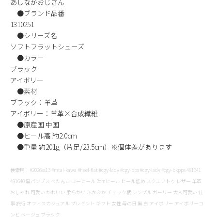
あしながおじさん
新規会員登録
●ブランド品番
1310251
●シリーズ名
会社概要
ソフトフラットシューズ
●カラー
プライバシーポリシー
ブラック
アイボリー
特定商取引法に基づく表示
●素材
ブラック：羊革
アイボリー：羊革×合成繊維
お問い合わせ
●原産国 中国
●ヒール高 約2.0cm
●重量 約201g（片足/23.5cm）※個体差があります
検索用：#2026ss13 #mtal-kawa #heel-flat #cgy-lady #cgy-pps #cgy-lady #cgy-bkpps 481641
481640 黒パンプス ぺたんこ ローヒール 2cmヒール ヒール低め スクエアトゥ レザー 羊革
おしゃれ 可愛い かわいい 柔らかい ふかふか チェック柄 シンプル ガーリー 大人可愛い 仕
事 旅行 オフィスカジュアル プレゼント ギフト 女性 母の日 黒 白 アイボリー アイボリーコ
ンビ ベージュ ブラック