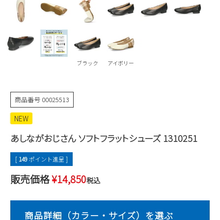
Parade
雑貨
Parade
ウェア
ご利用ガイド
ビジネスバッグ
SKECHERS
SKECHERS
Parade
new balance
会員サービス
トートバッグ
moz
ブラック
アイボリー
SKECHERS
asics
ショルダーバッグ
new balance
お問い合わせ
GAP
瞬足
puma
財布
商品番号
00025513
メルマガ購買
EDWIN
NEW
new balance
あしながおじさん ソフトフラットシューズ 1310251
営業日カレンダー
[
149
ポイント進呈 ]
休業日
お問い合わせ窓口休業日
販売価格
¥
14,850
税込
2026 年8月
日
月
火
水
木
金
土
1