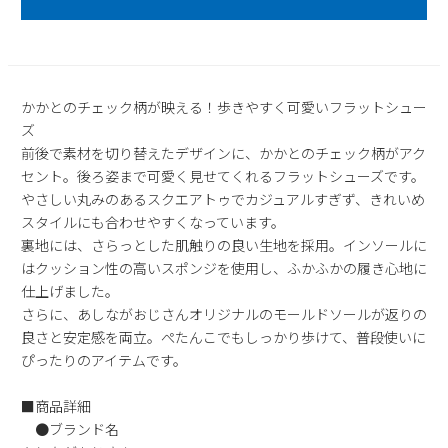
2
3
4
5
6
7
8
9
10
11
12
13
14
15
16
17
18
19
20
21
22
かかとのチェック柄が映える！歩きやすく可愛いフラットシュー
23
24
25
26
27
28
29
ズ
30
31
前後で素材を切り替えたデザインに、かかとのチェック柄がアク
セント。後ろ姿まで可愛く見せてくれるフラットシューズです。
2026 年9月
やさしい丸みのあるスクエアトゥでカジュアルすぎず、きれいめ
日
月
火
水
木
金
土
スタイルにも合わせやすくなっています。
1
2
3
4
5
裏地には、さらっとした肌触りの良い生地を採用。インソールに
6
7
8
9
10
11
12
はクッション性の高いスポンジを使用し、ふかふかの履き心地に
13
14
15
16
17
18
19
仕上げました。
さらに、あしながおじさんオリジナルのモールドソールが返りの
20
21
22
23
24
25
26
良さと安定感を両立。ぺたんこでもしっかり歩けて、普段使いに
27
28
29
30
ぴったりのアイテムです。
■商品詳細
●ブランド名