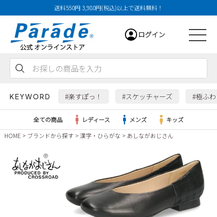
送料550円 3,980円(税込)以上で送料無料！
ログイン
会員登録
お気に入り
カート
#楽すぽっ！
#スケッチャーズ
#極ふ
KEYWORD
全ての商品
レディース
メンズ
キッズ
HOME
ブランドから探す
漢字・ひらがな
あしながおじさん
レディース
メンズ
すべての商品