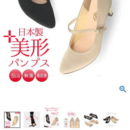
サンダル
キッズ
すべての商品
レインシューズ
サンダル
NEW
すべての商品
パンプス
レインシューズ
サンダル
SALE
スニーカー
すべての商品
スニーカー
レインシューズ
ローファー
レディース新入荷
バッグ
ビジネス・ドレスシューズ
すべての商品
スニーカー
カジュアルシューズ
メンズ新入荷
ローファー
レディースSALE
雑貨
スクール
すべての商品
ワークシューズ
キッズ新入荷
カジュアルシューズ
メンズSALE
フォーマル
リュック
詳細検索
ブーツ
すべての商品
ワークシューズ
キッズSALE
ブーツ
ボディバッグ
ウェア
ケア用品
ブーツ
店舗一覧
ハンドバッグ