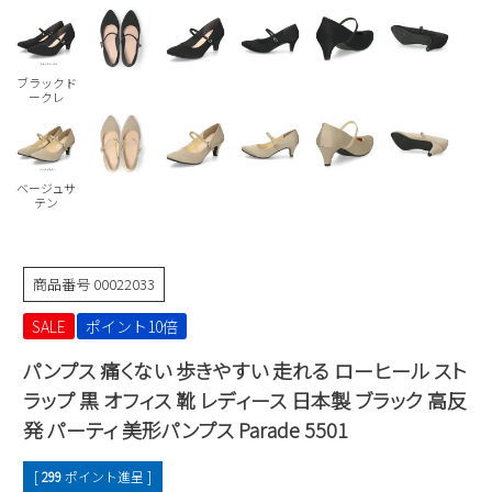
Parade
雑貨
Parade
ウェア
ご利用ガイド
ビジネスバッグ
SKECHERS
SKECHERS
ブラックド
ークレ
Parade
new balance
会員サービス
トートバッグ
moz
SKECHERS
asics
ショルダーバッグ
new balance
お問い合わせ
ベージュサ
GAP
瞬足
テン
puma
財布
メルマガ購買
EDWIN
商品番号
00022033
new balance
SALE
ポイント10倍
営業日カレンダー
パンプス 痛くない 歩きやすい 走れる ローヒール スト
休業日
お問い合わせ窓口休業日
ラップ 黒 オフィス 靴 レディース 日本製 ブラック 高反
発 パーティ 美形パンプス Parade 5501
2026 年8月
日
月
火
水
木
金
土
[
299
ポイント進呈 ]
1