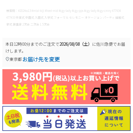
検索用：#2024ss13 #mtal-kiji #heel-mid #cgy-lady #cgy-pps #cgy-lady #cgy-cmny 477434
477433 卒業式 卒園式 入園式 入学式 フォーマル セレモニー オケージョン パーティ 結婚式
挙式 披露宴 2次会 二次会 1.5次会
本日
12時00分
までのご注文で
2026/08/08（土）
に
佐川急便
でお届
けします。
お届け先を変更
東京都