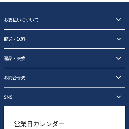
GAP
瞬足
puma
EDWIN
お支払いについて
new balance
クレジットカード決済、AmazonPay決済、
配送・送料
PayPay（オンライン決済）、代金引換のご利用が可能です。
詳しくは
ご利用ガイド
をご確認ください。
【宅配便】
【ネコポス】
返品・交換
北海道・本州・四国・九州…550円
全国一律…220円（税込）
沖縄…1,980円
発送日・送料詳細については
ご利用ガイド
を
履いてみないとわからない靴だからこそ、サイズ交換にかかる送料
3,980円（税込）以上お買い上げで送料無料
ご利用ください。
お問合せ先
の片道無料サービスを実施中！
3,980円（税込）以上お買い上げで送料1,425円
【サイズ交換期間延長のお知らせ】
メール :
info@parade-shoes.jp
ただいまギフト用としてのご利用が増えていることを受け、プレゼ
発送日・送料詳細については
ご利用ガイド
を
SNS
営業時間：11時～17時
ントとしても安心してご利用いただけるよう、サイズ交換の受付期
ご利用ください。
メールの返信につきましては、
間を「お届けから30日間」へと延長いたしました。
3営業日以内にさせていただいております。
商品到着後30日以内にメールにてお申し出ください。折り返し詳細
※お問い合わせは現在メール
で受け付けております。
なご案内をお送りいたします。詳しくは
ご利用ガイド
をご利用くだ
営業日カレンダー
※土日祝はお問い合わせ窓口休業日となります。
さい。