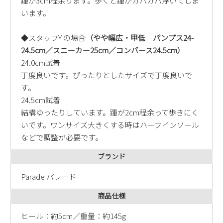
踵が3cm程余ります。歩くと踵がカパカパ浮いてしま
います。
◆スタッフY の場合
（やや幅広・甲低 パンプス24-
24.5cm／スニーカー25cm／コンバース24.5cm）
24.0cm試着
丁度良いです。ぴったりとしたサイズで丁度良いで
す。
24.5cm試着
結構ゆったりしています。踵が2cm程余って歩きにく
いです。ワンサイズ大きくする時はハーフインソール
などで調整が必要です。
ブランド
Parade パレード
商品仕様
ヒール：約5cm／重量：約145g