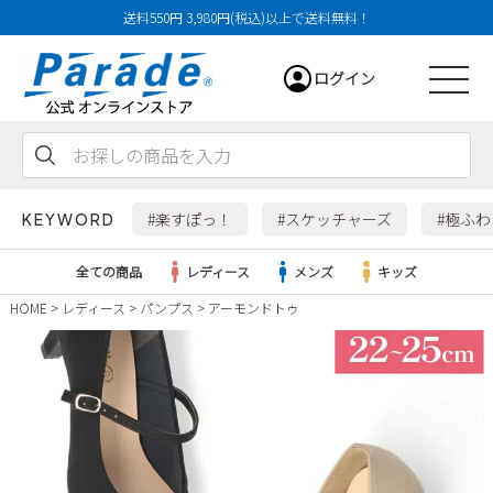
送料550円 3,980円(税込)以上で送料無料！
ログイン
会員登録
お気に入り
カート
#楽すぽっ！
#スケッチャーズ
#極ふ
KEYWORD
全ての商品
レディース
メンズ
キッズ
HOME
レディース
パンプス
アーモンドトゥ
レディース
メンズ
すべての商品