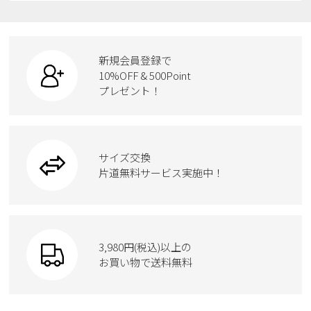
レインシューズ
ローファー
リュック
ビジネス・ドレスシューズ
すべての商品
スニーカー
カジュアルシューズ
ボディバッグ
新規会員登録で
ローファー
ケア用品
10%OFF & 500Point
スクール
ワークシューズ
プレゼント！
ハンドバッグ
カジュアルシューズ
雑貨
フォーマル
ブーツ
ビジネスバッグ
ワークシューズ
ブーツ
サイズ交換
ウェア
トートバッグ
ブーツ
片道無料サービス実施中！
Parade
ショルダーバッグ
Parade
ウェア
SKECHERS
財布
SKECHERS
3,980円(税込)以上の
Parade
new balance
お買い物で送料無料
moz
SKECHERS
asics
new balance