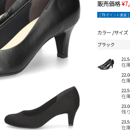
販売価格
¥
7
[
75
ポイント進呈 ]
カラー
サイズ
ブラック
21.
在
22.
在
22.
在
23.
残
23.
在