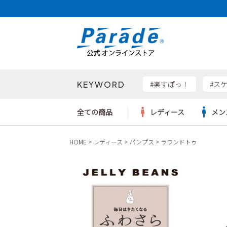
KEYWORD
検索
#楽すぽっ！
#ス
全ての商品
レディース
メン
HOME
レディース
パンプス
ラウンドトゥ
Parad
サンダル
サンダル
サンダル
レディース新入荷
レディースSALE
リュック
ケア用品
カジュ
トート
SKEC
レインシューズ
レインシューズ
レインシューズ
メンズ新入荷
メンズSALE
ボディバッグ
雑貨
ワーク
ショル
new b
asics
パンプス
スニーカー
スニーカー
キッズ新入荷
キッズSALE
ハンドバッグ
ブーツ
財布
瞬足
スニーカー
ビジネス・ドレスシューズ
スクール
ビジネスバッグ
ウェア
ローファー
ローファー
フォーマル