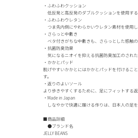
・ふわふわクッション
低反発と高反発のダブルクッションを使用する
・ふわふわウレタン
つま先内側にやわらかいウレタン素材を使用し
・さらっと中敷き
ベタ付きがちな中敷きも、さらっとした感触の
・抗菌防臭効果
気になるニオイを抑える抗菌防臭加工のされた
・かかとパッド
脱げやすいかかとにはかかとパッドを付けること
す。
・返りのよいソール
より歩きやすくするために、足にフィットする返
・Made in Japan
しなやかで快適に履ける作りは、日本人の足を
■商品詳細
●ブランド名
JELLY BEANS