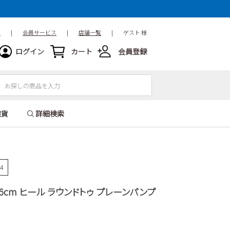
ド
|
会員サービス
|
店舗一覧
|
ゲスト 様
ログイン
カート
会員登録
雑貨
詳細検索
04
NS 6cm ヒール ラウンドトゥ プレーンパンプ