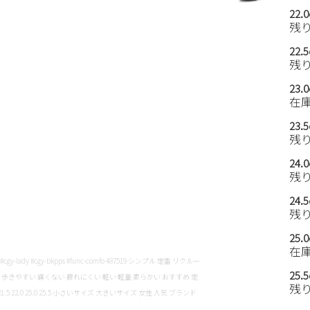
22.
残
22.
残
23.
在
23.
残
24.
残
24.
残
25.
在
pps #cgy-lady #cgy-bkpps #func-comfo 487519 シンプル 定番 リクルー
25.
脚 歩きやすい 痛くない 疲れにくい 軽い 軽量 柔らかい おすすめ 定
残
22.0 25.0 25.5 小さいサイズ 大きいサイズ 女性 人気 ブランド