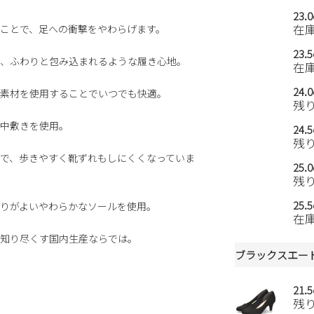
23.
在
ことで、足への衝撃をやわらげます。
23.
、ふわりと包み込まれるような履き心地。
在
24.
素材を使用することでいつでも快適。
残
中敷きを使用。
24.
残
で、歩きやすく靴ずれもしにくくなっていま
25.
残
25.
りがよいやわらかなソールを使用。
在
知り尽くす国内生産ならでは。
ブラックスエー
21.
残