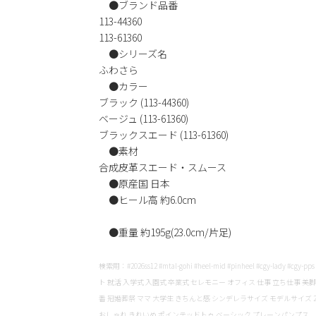
●ブランド品番
113-44360
113-61360
●シリーズ名
ふわさら
●カラー
ブラック (113-44360)
ベージュ (113-61360)
ブラックスエード (113-61360)
●素材
合成皮革スエード・スムース
●原産国 日本
●ヒール高 約6.0cm
●重量 約195g(23.0cm/片足)
検索用：#2026ss12 #mtal-gohi #heel-mid #pinheel #cgy-lady #cgy-
ト 就活 入学式 入園式 卒業式 セレモニー オフィス 仕事 立ち仕事 美
番 冠婚葬祭 ママ 大学生 きちんと感 シンデレラサイズ モデルサイズ 21.5 
おしゃれ きれいめ ポインテッドトゥ ベーシック プレーンパンプス