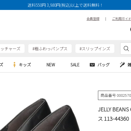
送料550円 3,980円(税込)以上で送料無料！
会員登録
|
ご利用ガイ
ケッチャーズ
#極ふわっパンプス
#スリップインズ
ズ
キッズ
NEW
SALE
バッグ
e
Parade
Parade
アルシューズ
バッグ
カジュアルシューズ
HERS
SKECHERS
SKECHERS
商品番号
000257
シューズ
ダーバッグ
ワークシューズ
alance
moz
GAP
JELLY BEA
new balance
EDWIN
ブーツ
puma
new balance
ス 113-44360
ウェア