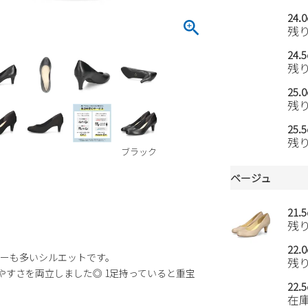
24.
残
24.
残
25.
残
25.
残
ブラック
ベージュ
21.
残
22.
ーも多いシルエットです。
残
きやすさを両立しました◎ 1足持っていると重宝
22.
在