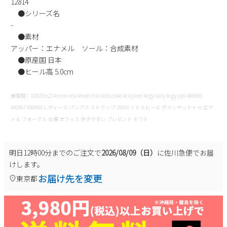
12814
新規会員登録
●シリーズ名
-
●素材
会社概要
アッパー：エナメル ソール：合成素材
●原産国 日本
プライバシーポリシー
●ヒール高 5.0cm
特定商取引法に基づく表示
検索用：#2025ss22 #mtal-ena #heel-mid #atuzoko #ckyheel #cgy-lady #cgy-pps 480966
480967 480968 レディース パンプス ストラップ 2WAY ミドルヒール ポインテッドトゥ エナ
メル フォーマル 仕事 オフィス 歩きやすい プレゼント ギフト
お問い合わせ
明日
12時00分
までのご注文で
2026/08/09（日）
に
佐川急便
でお届
けします。
お届け先を変更
東京都