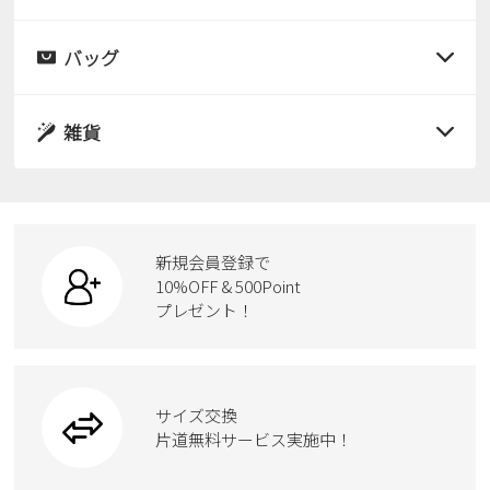
すべての商品
レインシューズ
サンダル
バッグ
すべての商品
パンプス
レインシューズ
サンダル
雑貨
スニーカー
すべての商品
スニーカー
レインシューズ
ローファー
リュック
ビジネス・ドレスシューズ
すべての商品
スニーカー
カジュアルシューズ
ボディバッグ
新規会員登録で
ローファー
ケア用品
10%OFF & 500Point
スクール
ワークシューズ
プレゼント！
ハンドバッグ
カジュアルシューズ
雑貨
フォーマル
ブーツ
ビジネスバッグ
ワークシューズ
ブーツ
サイズ交換
ウェア
トートバッグ
ブーツ
片道無料サービス実施中！
Parade
ショルダーバッグ