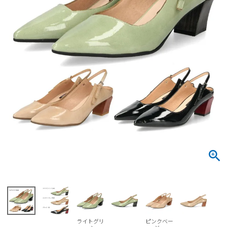
サンダル
キッズ
すべての商品
レインシューズ
サンダル
NEW
すべての商品
パンプス
レインシューズ
サンダル
SALE
スニーカー
すべての商品
スニーカー
レインシューズ
ローファー
レディース新入荷
バッグ
ビジネス・ドレスシューズ
すべての商品
スニーカー
カジュアルシューズ
メンズ新入荷
ローファー
レディースSALE
雑貨
スクール
すべての商品
ワークシューズ
キッズ新入荷
カジュアルシューズ
メンズSALE
フォーマル
リュック
詳細検索
ブーツ
すべての商品
ワークシューズ
キッズSALE
ブーツ
ボディバッグ
ウェア
ケア用品
ブーツ
店舗一覧
ライトグリ
ピンクベー
ハンドバッグ