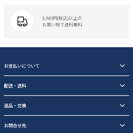
Parade
ウェア
SKECHERS
財布
SKECHERS
3,980円(税込)以上の
Parade
new balance
お買い物で送料無料
moz
SKECHERS
asics
new balance
GAP
瞬足
puma
EDWIN
お支払いについて
new balance
クレジットカード決済、AmazonPay決済、
配送・送料
PayPay（オンライン決済）、代金引換のご利用が可能です。
詳しくは
ご利用ガイド
をご確認ください。
【宅配便】
【ネコポス】
返品・交換
北海道・本州・四国・九州…550円
全国一律…220円（税込）
沖縄…1,980円
発送日・送料詳細については
ご利用ガイド
を
履いてみないとわからない靴だからこそ、サイズ交換にかかる送料
3,980円（税込）以上お買い上げで送料無料
ご利用ください。
お問合せ先
の片道無料サービスを実施中！
3,980円（税込）以上お買い上げで送料1,425円
【サイズ交換期間延長のお知らせ】