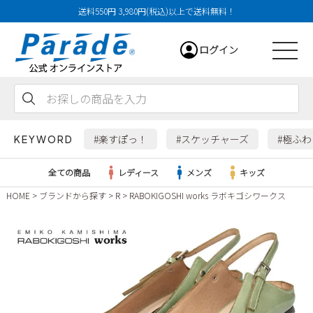
送料550円 3,980円(税込)以上で送料無料！
ログイン
会員登録
お気に入り
カート
#楽すぽっ！
#スケッチャーズ
#極ふ
KEYWORD
全ての商品
レディース
メンズ
キッズ
HOME
ブランドから探す
R
RABOKIGOSHI works ラボキゴシワークス
レディース
メンズ
すべての商品