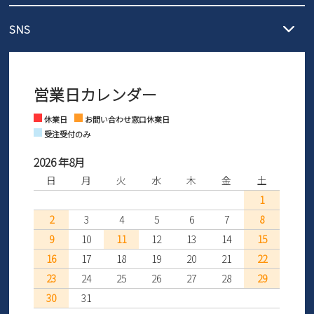
メール :
info@parade-shoes.jp
ただいまギフト用としてのご利用が増えていることを受け、プレゼ
発送日・送料詳細については
ご利用ガイド
を
SNS
営業時間：11時～17時
ントとしても安心してご利用いただけるよう、サイズ交換の受付期
ご利用ください。
メールの返信につきましては、
間を「お届けから30日間」へと延長いたしました。
3営業日以内にさせていただいております。
商品到着後30日以内にメールにてお申し出ください。折り返し詳細
※お問い合わせは現在メール
で受け付けております。
なご案内をお送りいたします。詳しくは
ご利用ガイド
をご利用くだ
営業日カレンダー
※土日祝はお問い合わせ窓口休業日となります。
さい。
Instagram
Facebook
休業日
お問い合わせ窓口休業日
受注受付のみ
2026 年8月
日
月
火
水
木
金
土
1
2
3
4
5
6
7
8
9
10
11
12
13
14
15
16
17
18
19
20
21
22
23
24
25
26
27
28
29
30
31