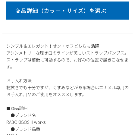
2
3
4
5
6
7
8
9
10
11
12
13
14
15
16
17
18
19
20
21
22
23
24
25
26
27
28
29
30
31
シンプル＆エレガント！オン・オフどちらも活躍
アシンメトリーな履き口のラインが美しいストラップパンプス。
2026 年9月
ストラップは前後に可動するので、お好みの位置で履きこなせま
日
月
火
水
木
金
土
す。
1
2
3
4
5
6
7
8
9
10
11
12
お手入れ方法
13
14
15
16
17
18
19
乾拭きでも十分ですが、くすみなどがある場合はエナメル専用の
お手入れ用品のご使用をオススメします。
20
21
22
23
24
25
26
27
28
29
30
■商品詳細
●ブランド名
RABOKIGOSHI works
●ブランド品番