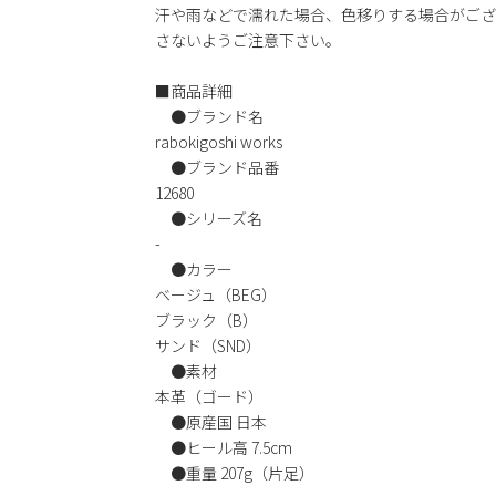
汗や雨などで濡れた場合、色移りする場合がござ
さないようご注意下さい。
■商品詳細
●ブランド名
rabokigoshi works
●ブランド品番
12680
●シリーズ名
-
●カラー
ベージュ（BEG）
ブラック（B）
サンド（SND）
●素材
本革（ゴード）
●原産国 日本
●ヒール高 7.5cm
●重量 207g（片足）