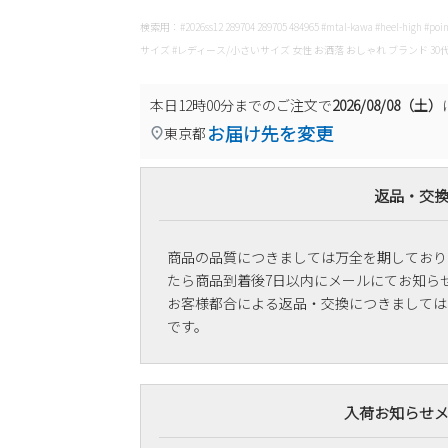
検索用：#2026ss12 289704 289705 484965 #mtal-kawa #heel-high #po
サイズ #レディース/小さいサイズ 女性 お洒落 おしゃれ ブランド 30代 4
本日
12時00分
までのご注文で
2026/08/08（土）
お届け先を変更
東京都
返品・交
商品の品質につきましては万全を期しており
たら商品到着後7日以内にメールにてお知ら
お客様都合による返品・交換につきましては
です。
入荷お知らせ