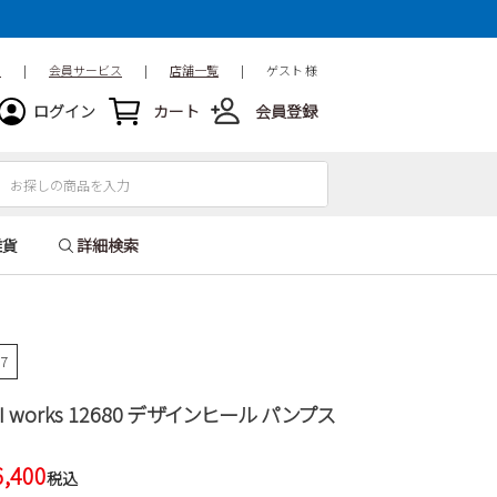
ド
|
会員サービス
|
店舗一覧
|
ゲスト 様
ログイン
カート
会員登録
雑貨
詳細検索
47
HI works 12680 デザインヒール パンプス
6,400
税込