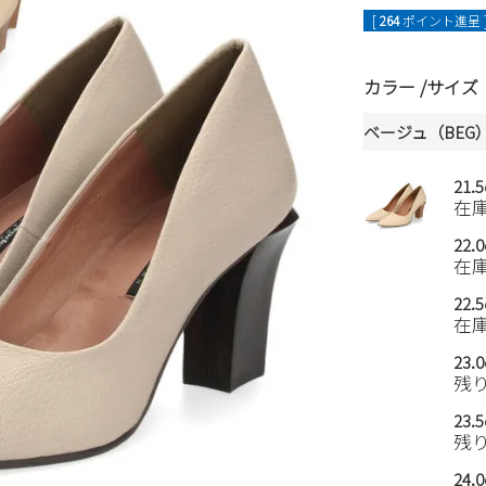
[
264
ポイント進呈 
カラー
サイズ
ベージュ（BEG
21.
在
22.
在
22.
在
23.
残
23.
残
24.