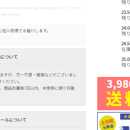
残
intedtoe #ckyheel #desheel #cgy-lady #cgy-pps #レディース/大きい
23.
0代 50代 60代
残
24.
に
佐川急便
でお届けします。
残
24.
在
換について
25.
残
ますが、万一不良・破損などがございまし
せください。
、商品到着後7日以内、未使用に限り可能
メールについて