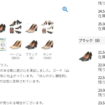
残
24.
在
25.
在
ブラック（B）
21.
ベージュ
ブラック
サンド
在
（BEG）
（B）
（SND）
22.
プラス。
残
のある靴に遊び心を演出しました。ゴード（山
気に仕上がっています。「ほんの少し個性的」
22.
の女性に支持されています。
残
23.
残
23.
が見られる場合がございます。