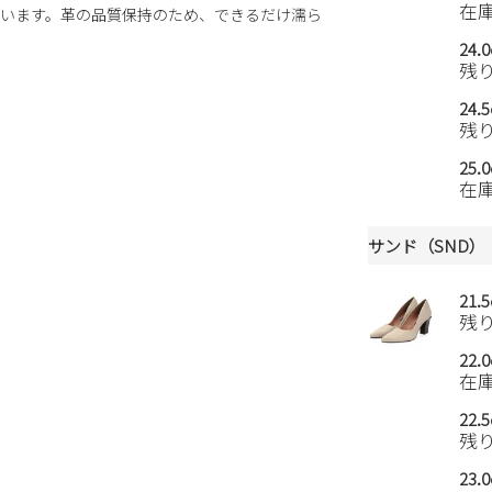
在
います。革の品質保持のため、できるだけ濡ら
24.
残
24.
残
25.
在
サンド（SND）
21.
残
22.
在
22.
残
23.