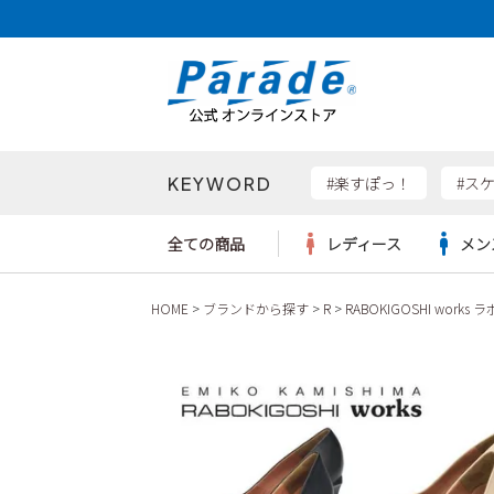
KEYWORD
検索
#楽すぽっ！
#ス
全ての商品
レディース
メン
HOME
ブランドから探す
R
RABOKIGOSHI work
Parad
サンダル
サンダル
サンダル
レディース新入荷
レディースSALE
リュック
ケア用品
カジュ
トート
SKEC
レインシューズ
レインシューズ
レインシューズ
メンズ新入荷
メンズSALE
ボディバッグ
雑貨
ワーク
ショル
new b
asics
パンプス
スニーカー
スニーカー
キッズ新入荷
キッズSALE
ハンドバッグ
ブーツ
財布
瞬足
スニーカー
ビジネス・ドレスシューズ
スクール
ビジネスバッグ
ウェア
ローファー
ローファー
フォーマル