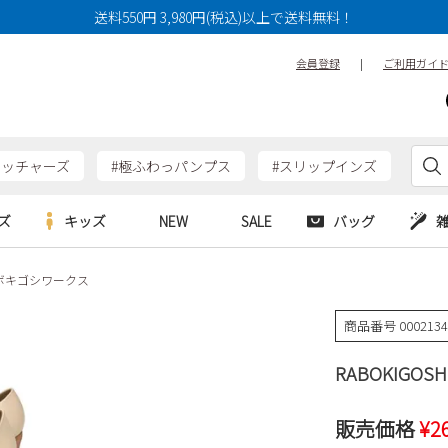
送料550円 3,980円(税込)以上で送料無料！
会員登録
|
ご利用ガイ
ケッチャーズ
#極ふわっパンプス
#スリップインズ
ズ
キッズ
NEW
SALE
バッグ
s ラボキゴシワークス
e
Parade
Parade
アルシューズ
バッグ
カジュアルシューズ
HERS
SKECHERS
SKECHERS
商品番号
000213
シューズ
ダーバッグ
ワークシューズ
alance
moz
GAP
RABOKIGOS
new balance
EDWIN
ブーツ
puma
new balance
ウェア
販売価格
¥
2