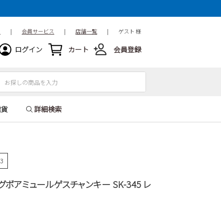
ド
|
会員サービス
|
店舗一覧
|
ゲスト 様
ログイン
カート
会員登録
雑貨
詳細検索
73
ッグボアミュールゲスチャンキー SK-345 レ