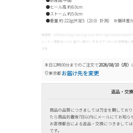
●原産国 中国
●ヒール高 約6.0cm
●ストーム 約5.0cm
●重量 約 222g(片足5（23.0）計測) ※個体
検索用：#2025aw23 #cgy-lady #cgy-sandl #func-light #muton #sabot
ムートン 厚底 あったか 温かい 暖かい 冬 秋 ボア ふわふわ 防寒 軽
女性
本日
12時00分
までのご注文で
2026/08/10（月）
お届け先を変更
東京都
返品・交
商品の品質につきましては万全を期しており
たら商品到着後7日以内にメールにてお知ら
お客様都合による返品・交換につきましては
です。