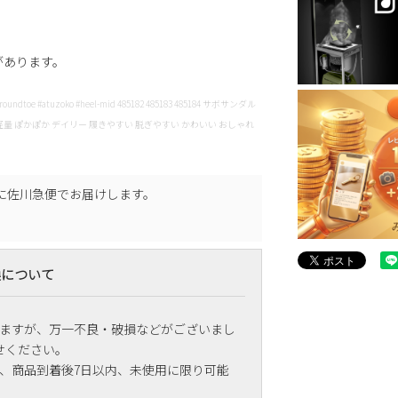
差があります。
 #roundtoe #atuzoko #heel-mid 485182 485183 485184 サボサンダル
い 軽量 ぽかぽか デイリー 履きやすい 脱ぎやすい かわいい おしゃれ
に
佐川急便
でお届けします。
換について
ますが、万一不良・破損などがございまし
せください。
、商品到着後7日以内、未使用に限り可能