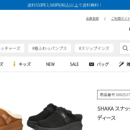
送料550円 3,980円(税込)以上で送料無料！
会員登録
|
ご利用ガイ
ケッチャーズ
#極ふわっパンプス
#スリップインズ
ズ
キッズ
NEW
SALE
バッグ
e
Parade
Parade
アルシューズ
バッグ
カジュアルシューズ
HERS
SKECHERS
SKECHERS
商品番号
000253
シューズ
ダーバッグ
ワークシューズ
alance
moz
GAP
SHAKA スナ
new balance
EDWIN
ブーツ
puma
new balance
ディース
ウェア