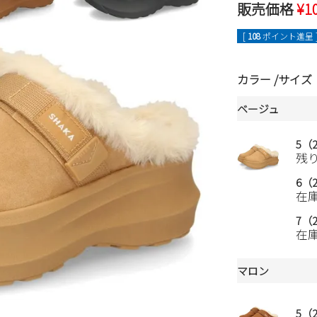
販売価格
¥
1
[
108
ポイント進呈 
カラー
サイズ
ベージュ
5（2
残
6（2
在
7（2
在
マロン
5（2