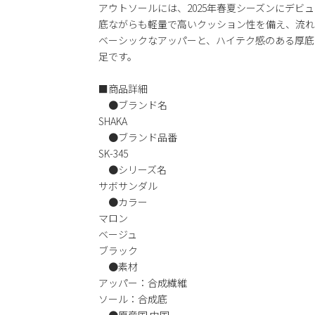
アウトソールには、2025年春夏シーズンにデビュー
底ながらも軽量で高いクッション性を備え、流れ
ベーシックなアッパーと、ハイテク感のある厚底
足です。
■商品詳細
●ブランド名
SHAKA
●ブランド品番
SK-345
●シリーズ名
サボサンダル
●カラー
マロン
ベージュ
ブラック
●素材
アッパー：合成繊維
ソール：合成底