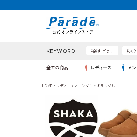
KEYWORD
検索
#楽すぽっ！
#ス
全ての商品
レディース
メン
HOME
レディース
サンダル
冬サンダル
Parad
サンダル
サンダル
サンダル
レディース新入荷
レディースSALE
リュック
ケア用品
カジュ
トート
SKEC
レインシューズ
レインシューズ
レインシューズ
メンズ新入荷
メンズSALE
ボディバッグ
雑貨
ワーク
ショル
new b
asics
パンプス
スニーカー
スニーカー
キッズ新入荷
キッズSALE
ハンドバッグ
ブーツ
財布
瞬足
スニーカー
ビジネス・ドレスシューズ
スクール
ビジネスバッグ
ウェア
ローファー
ローファー
フォーマル