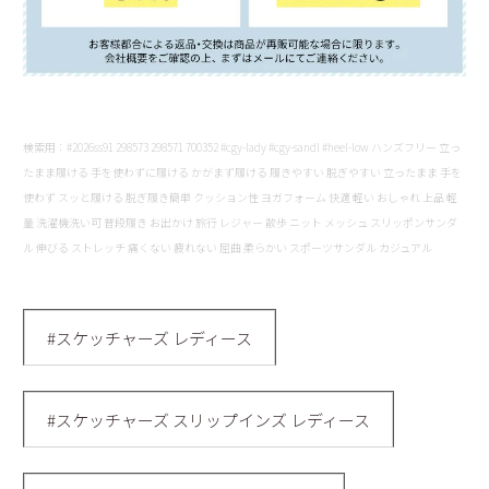
検索用：#2026ss91 298573 298571 700352 #cgy-lady #cgy-sandl #heel-low ハンズフリー 立っ
たまま履ける 手を使わずに履ける かがまず履ける 履きやすい 脱ぎやすい 立ったまま 手を
使わず スッと履ける 脱ぎ履き簡単 クッション性 ヨガフォーム 快適 軽い おしゃれ 上品 軽
量 洗濯機洗い可 普段履き お出かけ 旅行 レジャー 散歩 ニット メッシュ スリッポンサンダ
ル 伸びる ストレッチ 痛くない 疲れない 屈曲 柔らかい スポーツサンダル カジュアル
#スケッチャーズ レディース
#スケッチャーズ スリップインズ レディース