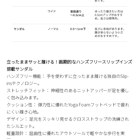
新規会員登録
会社概要
プライバシーポリシー
特定商取引法に基づく表示
立ったままサッと履ける！画期的なハンズフリースリップインズ
搭載サンダル
お問い合わせ
ハンズフリー機能： 手を使わずに立ったまま履ける独自のSlip-
insテクノロジー。
ストレッチフィット： 伸縮性のあるニットアッパーが足を優し
く包み込みます。
クッション性： 弾力性に優れたYoga Foamフットベッドで疲れ
にくい履き心地。
デザイン： 足元をスッキリ見せるクロスストラップの洗練され
たシルエット。
軽量設計： 屈曲性に優れたアウトソールで軽やかな歩行を実