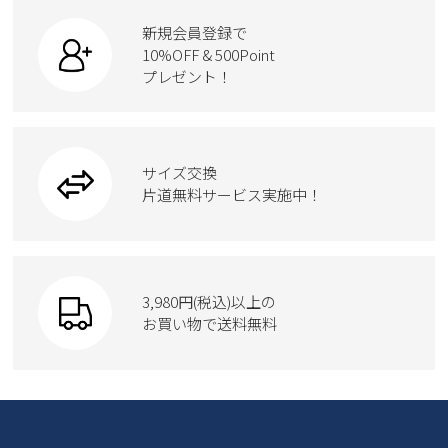
すべての商品
スニーカー
カジュアルシューズ
ボディバッグ
新規会員登録で
ローファー
ケア用品
10%OFF & 500Point
スクール
ワークシューズ
プレゼント！
ハンドバッグ
カジュアルシューズ
雑貨
フォーマル
ブーツ
ビジネスバッグ
ワークシューズ
ブーツ
サイズ交換
ウェア
トートバッグ
ブーツ
片道無料サービス実施中！
Parade
ショルダーバッグ
Parade
ウェア
SKECHERS
財布
SKECHERS
3,980円(税込)以上の
Parade
new balance
お買い物で送料無料
moz
SKECHERS
asics
new balance
GAP
瞬足
puma
EDWIN