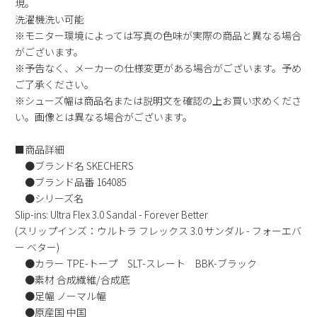
現。
洗濯機洗い可能
※モニター環境によっては写真の色味が実際の商品と異なる場合
がございます。
※予告なく、メーカーの仕様変更がある場合がございます。予め
ご了承ください。
※シューズ幅は商品名または説明文を確認の上お買い求めくださ
い。画像とは異なる場合がございます。
■商品詳細
●ブランド名 SKECHERS
●ブランド品番 164085
●シリーズ名
Slip-ins: Ultra Flex 3.0 Sandal - Forever Better
(スリップインズ：ウルトラ フレックス 3.0 サンダル - フォーエバ
ー ベター)
●カラー TPE-トープ SLT-スレート BBK-ブラック
●素材 合成繊維/合成底
●足幅 ノーマル幅
●原産国 中国