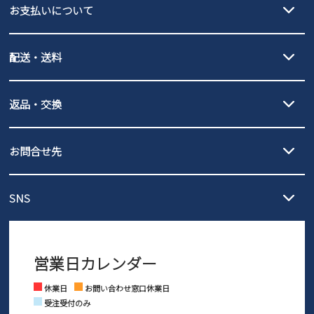
お支払いについて
new balance
クレジットカード決済、AmazonPay決済、
配送・送料
PayPay（オンライン決済）、代金引換のご利用が可能です。
詳しくは
ご利用ガイド
をご確認ください。
【宅配便】
【ネコポス】
返品・交換
北海道・本州・四国・九州…550円
全国一律…220円（税込）
沖縄…1,980円
発送日・送料詳細については
ご利用ガイド
を
履いてみないとわからない靴だからこそ、サイズ交換にかかる送料
3,980円（税込）以上お買い上げで送料無料
ご利用ください。
お問合せ先
の片道無料サービスを実施中！
3,980円（税込）以上お買い上げで送料1,425円
【サイズ交換期間延長のお知らせ】
メール :
info@parade-shoes.jp
ただいまギフト用としてのご利用が増えていることを受け、プレゼ
発送日・送料詳細については
ご利用ガイド
を
SNS
営業時間：11時～17時
ントとしても安心してご利用いただけるよう、サイズ交換の受付期
ご利用ください。
メールの返信につきましては、
間を「お届けから30日間」へと延長いたしました。
3営業日以内にさせていただいております。
商品到着後30日以内にメールにてお申し出ください。折り返し詳細
※お問い合わせは現在メール
で受け付けております。
なご案内をお送りいたします。詳しくは
ご利用ガイド
をご利用くだ
営業日カレンダー
※土日祝はお問い合わせ窓口休業日となります。
さい。
Instagram
Facebook
休業日
お問い合わせ窓口休業日
受注受付のみ