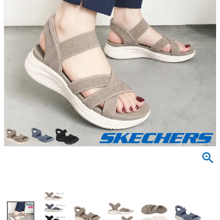
サンダル
キッズ
すべての商品
レインシューズ
サンダル
NEW
すべての商品
パンプス
レインシューズ
サンダル
SALE
スニーカー
すべての商品
スニーカー
レインシューズ
ローファー
レディース新入荷
バッグ
ビジネス・ドレスシューズ
すべての商品
スニーカー
カジュアルシューズ
メンズ新入荷
ローファー
レディースSALE
雑貨
スクール
すべての商品
ワークシューズ
キッズ新入荷
カジュアルシューズ
メンズSALE
フォーマル
リュック
詳細検索
ブーツ
すべての商品
ワークシューズ
キッズSALE
ブーツ
ボディバッグ
ウェア
ケア用品
ブーツ
店舗一覧
ハンドバッグ