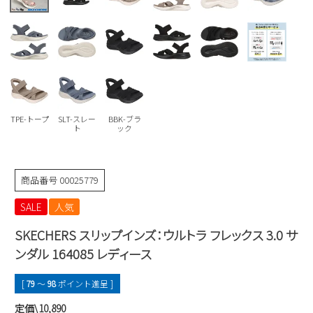
Parade
雑貨
Parade
ウェア
ご利用ガイド
ビジネスバッグ
SKECHERS
SKECHERS
Parade
new balance
会員サービス
トートバッグ
moz
SKECHERS
asics
ショルダーバッグ
new balance
お問い合わせ
TPE-トープ
SLT-スレー
BBK-ブラ
GAP
瞬足
ト
ック
puma
財布
メルマガ購買
EDWIN
商品番号
00025779
new balance
SALE
人気
営業日カレンダー
SKECHERS スリップインズ：ウルトラ フレックス 3.0 サ
休業日
お問い合わせ窓口休業日
ンダル 164085 レディース
2026 年8月
[
79
〜
98
ポイント進呈 ]
日
月
火
水
木
金
土
定価\10,890
1