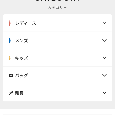
カテゴリー
レディース
メンズ
すべての商品
サンダル
キッズ
すべての商品
レインシューズ
サンダル
バッグ
すべての商品
パンプス
レインシューズ
サンダル
雑貨
スニーカー
すべての商品
スニーカー
レインシューズ
ローファー
リュック
ビジネス・ドレスシューズ