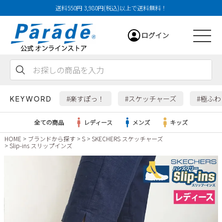
送料550円 3,980円(税込)以上で送料無料！
ログイン
会員登録
お気に入り
カート
#楽すぽっ！
#スケッチャーズ
#極ふ
KEYWORD
全ての商品
レディース
メンズ
キッズ
HOME
ブランドから探す
S
SKECHERS スケッチャーズ
Slip-ins スリップインズ
レディース
メンズ
すべての商品