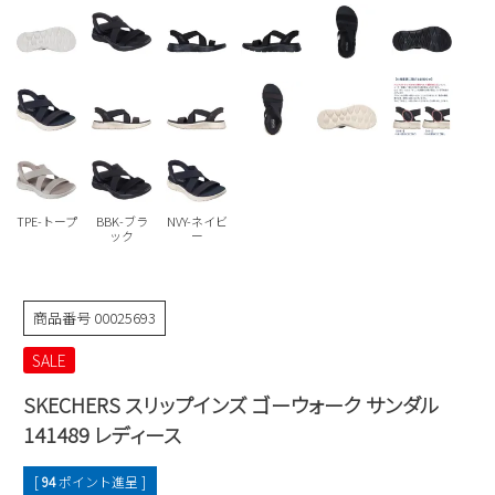
Parade
雑貨
Parade
ウェア
ご利用ガイド
ビジネスバッグ
SKECHERS
SKECHERS
Parade
new balance
会員サービス
トートバッグ
moz
SKECHERS
asics
ショルダーバッグ
new balance
お問い合わせ
GAP
瞬足
puma
財布
TPE-トープ
BBK-ブラ
NVY-ネイビ
メルマガ購買
ック
ー
EDWIN
new balance
商品番号
00025693
営業日カレンダー
SALE
休業日
お問い合わせ窓口休業日
SKECHERS スリップインズ ゴーウォーク サンダル
2026 年8月
141489 レディース
日
月
火
水
木
金
土
[
94
ポイント進呈 ]
1