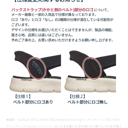
検索用：#2026ss91 295742 295740 298523 #heel-flat #func-light スケッチャーズ SKECHERS
スリップインズ Slip-ins ハンズフリー 立ったまま履ける 手を使わずに履ける かがまず履け