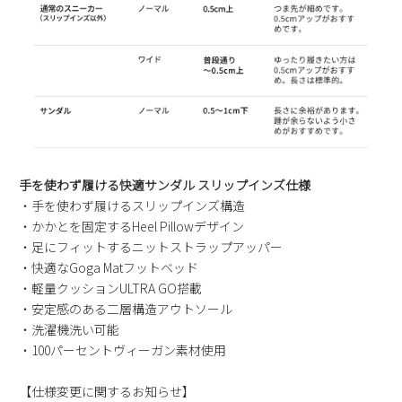
新規会員登録
会社概要
プライバシーポリシー
特定商取引法に基づく表示
手を使わず履ける快適サンダル スリップインズ仕様
・手を使わず履けるスリップインズ構造
お問い合わせ
・かかとを固定するHeel Pillowデザイン
・足にフィットするニットストラップアッパー
・快適なGoga Matフットベッド
・軽量クッションULTRA GO搭載
・安定感のある二層構造アウトソール
・洗濯機洗い可能
・100パーセントヴィーガン素材使用
【仕様変更に関するお知らせ】