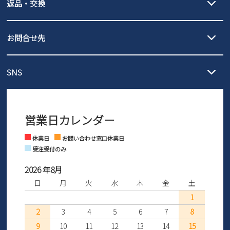
返品・交換
北海道・本州・四国・九州…550円
全国一律…220円（税込）
沖縄…1,980円
発送日・送料詳細については
ご利用ガイド
を
履いてみないとわからない靴だからこそ、サイズ交換にかかる送料
3,980円（税込）以上お買い上げで送料無料
ご利用ください。
お問合せ先
の片道無料サービスを実施中！
3,980円（税込）以上お買い上げで送料1,425円
【サイズ交換期間延長のお知らせ】
メール :
info@parade-shoes.jp
ただいまギフト用としてのご利用が増えていることを受け、プレゼ
発送日・送料詳細については
ご利用ガイド
を
SNS
営業時間：11時～17時
ントとしても安心してご利用いただけるよう、サイズ交換の受付期
ご利用ください。
メールの返信につきましては、
間を「お届けから30日間」へと延長いたしました。
3営業日以内にさせていただいております。
商品到着後30日以内にメールにてお申し出ください。折り返し詳細
※お問い合わせは現在メール
で受け付けております。
なご案内をお送りいたします。詳しくは
ご利用ガイド
をご利用くだ
営業日カレンダー
※土日祝はお問い合わせ窓口休業日となります。
さい。
Instagram
Facebook
休業日
お問い合わせ窓口休業日
受注受付のみ
2026 年8月
日
月
火
水
木
金
土
1
2
3
4
5
6
7
8
9
10
11
12
13
14
15