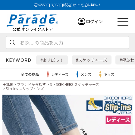
送料550円 3,980円(税込)以上で送料無料！
ログイン
会員登録
お気に入り
カート
#楽すぽっ！
#スケッチャーズ
#極ふ
KEYWORD
全ての商品
レディース
メンズ
キッズ
HOME
ブランドから探す
S
SKECHERS スケッチャーズ
Slip-ins スリップインズ
レディース
メンズ
すべての商品