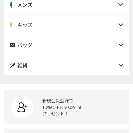
メンズ
すべての商品
サンダル
キッズ
すべての商品
レインシューズ
サンダル
バッグ
すべての商品
パンプス
レインシューズ
サンダル
雑貨
スニーカー
すべての商品
スニーカー
レインシューズ
ローファー
リュック
ビジネス・ドレスシューズ
すべての商品
スニーカー
カジュアルシューズ
ボディバッグ
新規会員登録で
ローファー
ケア用品
10%OFF & 500Point
スクール
ワークシューズ
プレゼント！
ハンドバッグ
カジュアルシューズ
雑貨
フォーマル
ブーツ
ビジネスバッグ