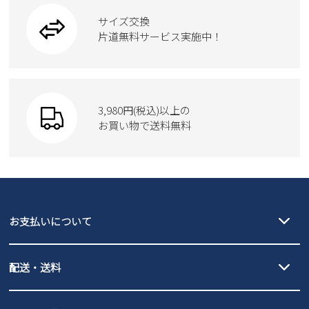
ワークシューズ
ブーツ
サイズ交換
ウェア
トートバッグ
ブーツ
片道無料サービス実施中！
Parade
ショルダーバッグ
Parade
ウェア
SKECHERS
財布
SKECHERS
3,980円(税込)以上の
Parade
new balance
お買い物で送料無料
moz
SKECHERS
asics
new balance
GAP
瞬足
puma
EDWIN
お支払いについて
new balance
クレジットカード決済、AmazonPay決済、
配送・送料
PayPay（オンライン決済）、代金引換のご利用が可能です。
詳しくは
ご利用ガイド
をご確認ください。
【宅配便】
【ネコポス】