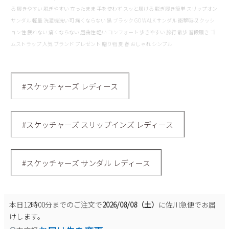
る 履きやすい 脱ぎやすい 立ったまま 手を使わず スッと履ける 脱ぎ履き簡単 スリップオン
サンダル 軽量 洗濯機洗い可 痛くならない 黒 ブラック GO WALK サンダル 衝撃吸収 クッシ
ョン性 疲れない 痛くならない 屈曲性 軽い コンフォート 歩きやすい 旅行 散歩 普段履き ゴ
ムストラップ 人気 ブランド プレゼント 贈り物 夏 春 おしゃれ シンプル
#スケッチャーズ レディース
#スケッチャーズ スリップインズ レディース
#スケッチャーズ サンダル レディース
本日
12時00分
までのご注文で
2026/08/08（土）
に
佐川急便
でお届
けします。