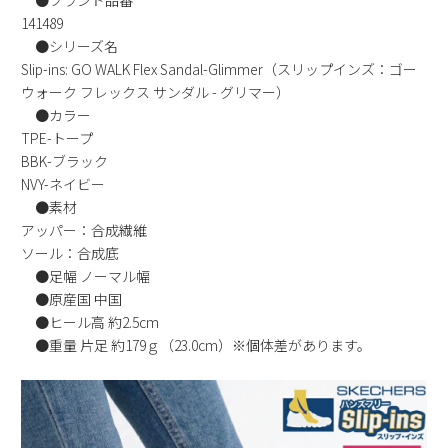
141489
●シリーズ名
Slip-ins: GO WALK Flex Sandal-Glimmer（スリップインズ：ゴー
ウォーク フレックス サンダル - グリマー）
●カラー
TPE-トープ
BBK-ブラック
NVY-ネイビー
●素材
アッパー：合成繊維
ソール：合成底
●足幅 ノーマル幅
●原産国 中国
●ヒール高 約2.5cm
●重量 片足 約179ｇ（23.0cm）※個体差があります。