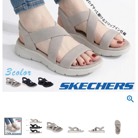
サンダル
キッズ
すべての商品
レインシューズ
サンダル
NEW
すべての商品
パンプス
レインシューズ
サンダル
SALE
スニーカー
すべての商品
スニーカー
レインシューズ
ローファー
レディース新入荷
バッグ
ビジネス・ドレスシューズ
すべての商品
スニーカー
カジュアルシューズ
メンズ新入荷
ローファー
レディースSALE
雑貨
スクール
すべての商品
ワークシューズ
キッズ新入荷
カジュアルシューズ
メンズSALE
フォーマル
リュック
詳細検索
ブーツ
すべての商品
ワークシューズ
キッズSALE
ブーツ
ボディバッグ
ウェア
ケア用品
ブーツ
店舗一覧
ハンドバッグ