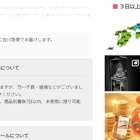
unc-comfo #cgy-lady #cgy-sandl ＃レディース/大きいサイズ 25cm ホワイ
トドア フェス 歩きやすい フラット 面ファスナー マジックテープ 定
に
佐川急便
でお届けします。
換について
ますが、万一不良・破損などがございまし
せください。
、商品到着後7日以内、未使用に限り可能
メールについて