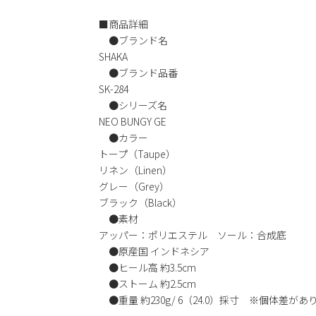
■商品詳細
●ブランド名
SHAKA
●ブランド品番
SK-284
●シリーズ名
NEO BUNGY GE
●カラー
トープ（Taupe）
リネン（Linen）
グレー（Grey）
ブラック（Black）
●素材
アッパー：ポリエステル ソール：合成底
●原産国 インドネシア
●ヒール高 約3.5cm
●ストーム 約2.5cm
●重量 約230g/ 6（24.0）採寸 ※個体差があ