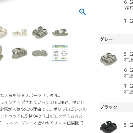
6（2
残
7（2
グレー
5（2
在
6（2
在
7（2
在
な人気を誇るスポーツサンダル。
してラインナップされているNEO BUNGY。甲とヒ
ブラック
感が人気No.1の理由です。ポリプロピレンの
トベッドにSHAKAのロゴがエンボスされた
トー プ、リネン、グレーと合わせやすい４色展開で
5（2