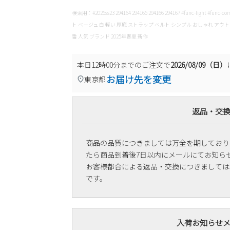
検索用：#2025ss23 294164 294165 294166 294167 #func-light #f
ト ベージュ 白 軽い 厚底 ストラップ ベルト シンプル おしゃれ アウ
番 人気 ブランド 2025年春夏 新作
本日
12時00分
までのご注文で
2026/08/09（日）
お届け先を変更
東京都
返品・交
商品の品質につきましては万全を期しており
たら商品到着後7日以内にメールにてお知ら
お客様都合による返品・交換につきましては
です。
入荷お知らせ