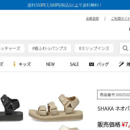
送料550円 3,980円(税込)以上で送料無料！
会員登録
|
ご利用ガイ
ケッチャーズ
#極ふわっパンプス
#スリップインズ
ズ
キッズ
NEW
SALE
バッグ
e
Parade
Parade
アルシューズ
バッグ
カジュアルシューズ
HERS
SKECHERS
SKECHERS
商品番号
000250
シューズ
ダーバッグ
ワークシューズ
alance
moz
GAP
SHAKA ネオバ
new balance
EDWIN
ブーツ
puma
new balance
ウェア
販売価格
¥
7