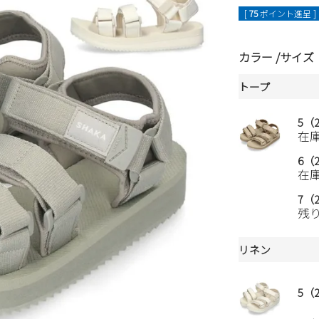
[
75
ポイント進呈 ]
カラー
サイズ
トープ
5（2
在
6（2
在
7（2
残
リネン
5（2