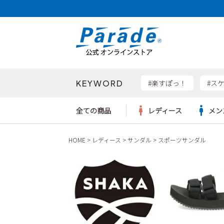
KEYWORD
検索
#楽すぽっ！
#ス
全ての商品
レディース
メン
HOME
レディース
サンダル
スポーツサンダル
Parad
サンダル
サンダル
サンダル
レディース新入荷
レディースSALE
リュック
ケア用品
カジュ
トート
SKEC
レインシューズ
レインシューズ
レインシューズ
メンズ新入荷
メンズSALE
ボディバッグ
雑貨
ワーク
ショル
new b
asics
パンプス
スニーカー
スニーカー
キッズ新入荷
キッズSALE
ハンドバッグ
ブーツ
財布
瞬足
スニーカー
ビジネス・ドレスシューズ
スクール
ビジネスバッグ
ウェア
ローファー
ローファー
フォーマル