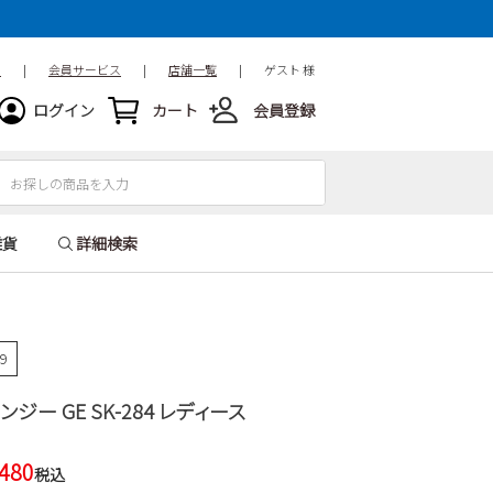
ド
|
会員サービス
|
店舗一覧
|
ゲスト 様
ログイン
カート
会員登録
雑貨
詳細検索
29
ンジー GE SK-284 レディース
,480
税込