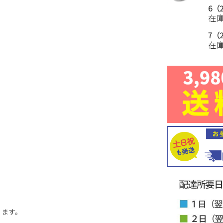
6（2
在
7（2
在
ります。