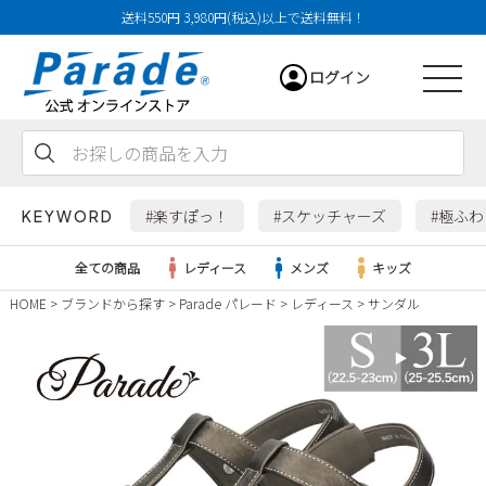
送料550円 3,980円(税込)以上で送料無料！
ログイン
会員登録
お気に入り
カート
#楽すぽっ！
#スケッチャーズ
#極ふ
KEYWORD
全ての商品
レディース
メンズ
キッズ
HOME
ブランドから探す
Parade パレード
レディース
サンダル
レディース
メンズ
すべての商品