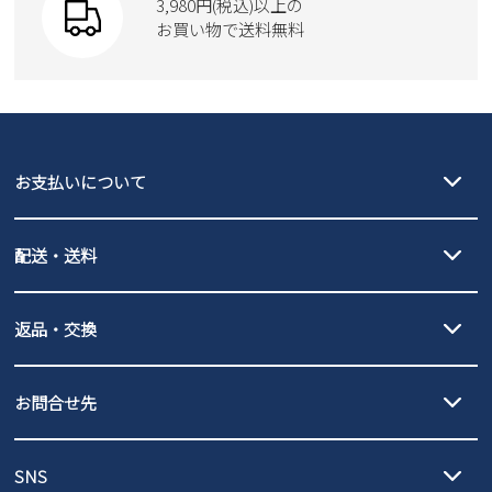
3,980円(税込)以上の
Parade
new balance
お買い物で送料無料
moz
SKECHERS
asics
new balance
GAP
瞬足
puma
EDWIN
お支払いについて
new balance
クレジットカード決済、AmazonPay決済、
配送・送料
PayPay（オンライン決済）、代金引換のご利用が可能です。
詳しくは
ご利用ガイド
をご確認ください。
【宅配便】
【ネコポス】
返品・交換
北海道・本州・四国・九州…550円
全国一律…220円（税込）
沖縄…1,980円
発送日・送料詳細については
ご利用ガイド
を
履いてみないとわからない靴だからこそ、サイズ交換にかかる送料
3,980円（税込）以上お買い上げで送料無料
ご利用ください。
お問合せ先
の片道無料サービスを実施中！
3,980円（税込）以上お買い上げで送料1,425円
【サイズ交換期間延長のお知らせ】
メール :
info@parade-shoes.jp
ただいまギフト用としてのご利用が増えていることを受け、プレゼ
発送日・送料詳細については
ご利用ガイド
を
SNS
営業時間：11時～17時
ントとしても安心してご利用いただけるよう、サイズ交換の受付期
ご利用ください。