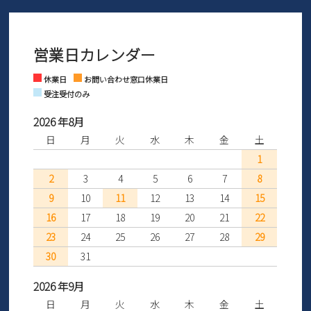
メールの返信につきましては、
間を「お届けから30日間」へと延長いたしました。
3営業日以内にさせていただいております。
商品到着後30日以内にメールにてお申し出ください。折り返し詳細
※お問い合わせは現在メール
で受け付けております。
なご案内をお送りいたします。詳しくは
ご利用ガイド
をご利用くだ
営業日カレンダー
※土日祝はお問い合わせ窓口休業日となります。
さい。
Instagram
Facebook
休業日
お問い合わせ窓口休業日
受注受付のみ
2026 年8月
日
月
火
水
木
金
土
1
2
3
4
5
6
7
8
9
10
11
12
13
14
15
16
17
18
19
20
21
22
23
24
25
26
27
28
29
30
31
2026 年9月
日
月
火
水
木
金
土