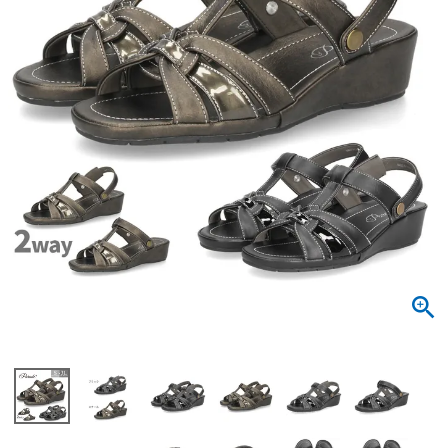
サンダル
キッズ
すべての商品
レインシューズ
サンダル
NEW
すべての商品
パンプス
レインシューズ
サンダル
SALE
スニーカー
すべての商品
スニーカー
レインシューズ
ローファー
レディース新入荷
バッグ
ビジネス・ドレスシューズ
すべての商品
スニーカー
カジュアルシューズ
メンズ新入荷
ローファー
レディースSALE
雑貨
スクール
すべての商品
ワークシューズ
キッズ新入荷
カジュアルシューズ
メンズSALE
フォーマル
リュック
詳細検索
ブーツ
すべての商品
ワークシューズ
キッズSALE
ブーツ
ボディバッグ
ウェア
ケア用品
ブーツ
店舗一覧
ハンドバッグ