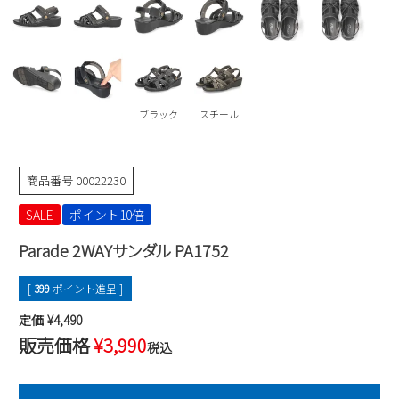
Parade
雑貨
Parade
ウェア
ご利用ガイド
ビジネスバッグ
SKECHERS
SKECHERS
Parade
new balance
会員サービス
トートバッグ
moz
ブラック
スチール
SKECHERS
asics
ショルダーバッグ
new balance
お問い合わせ
GAP
瞬足
puma
財布
商品番号
00022230
メルマガ購買
EDWIN
SALE
ポイント10倍
new balance
Parade 2WAYサンダル PA1752
営業日カレンダー
[
399
ポイント進呈 ]
休業日
お問い合わせ窓口休業日
定価
¥
4,490
販売価格
¥
3,990
2026 年8月
税込
日
月
火
水
木
金
土
1