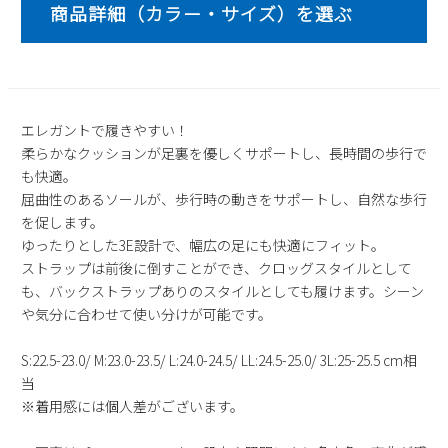
2
3
4
5
6
7
8
9
10
11
12
13
14
15
16
17
18
19
20
21
22
23
24
25
26
27
28
29
エレガントで履きやすい！
30
31
柔らかなクッションが足裏を優しくサポートし、長時間の歩行で
も快適。
2026 年9月
屈曲性のあるソールが、歩行時の動きをサポートし、自然な歩行
日
月
火
水
木
金
土
を促します。
1
2
3
4
5
ゆったりとした3E設計で、幅広の足にも快適にフィット。
6
7
8
9
10
11
12
ストラップは前後に倒すことができ、クロッグスタイルとして
13
14
15
16
17
18
19
も、バックストラップありのスタイルとしても履けます。シーン
や気分に合わせて使い分けが可能です。
20
21
22
23
24
25
26
27
28
29
30
S:22.5-23.0/ M:23.0-23.5/ L:24.0-24.5/ LL:24.5-25.0/ 3L:25-25.5 cm相
当
※着用感には個人差がございます。