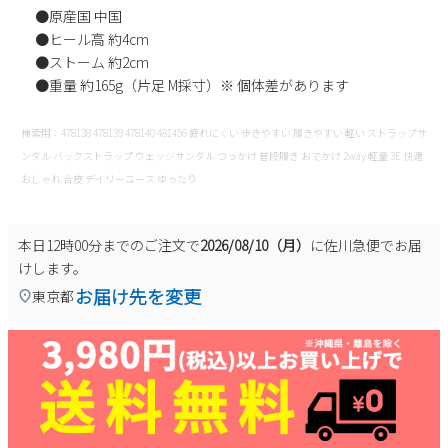
●原産国 中国
●ヒール高 約4cm
●ストーム 約2cm
●重量 約165g（片足 M採寸）※ 個体差があります
検索用：478138 478139 478140 481456 疲れにくい 歩きやすい 履きやすい 軽い ストラップサ
ンダル バックストラップ ウェッジサンダル つっかけ 普段履き おでかけ 2way 軽量 3E 快適
おしゃれ 合皮 デイリーユース ゆったり
本日
12時00分
までのご注文で
2026/08/10（月）
に
佐川急便
でお届
けします。
お届け先を変更
東京都