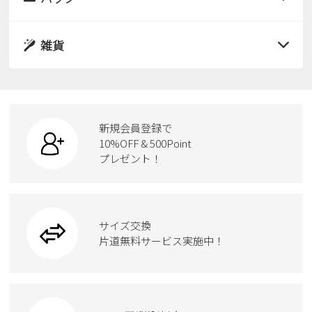
すべての商品
パンプス
レインシューズ
サンダル
雑貨
スニーカー
すべての商品
スニーカー
レインシューズ
ローファー
リュック
ビジネス・ドレスシューズ
すべての商品
スニーカー
カジュアルシューズ
ボディバッグ
新規会員登録で
ローファー
ケア用品
10%OFF & 500Point
スクール
ワークシューズ
プレゼント！
ハンドバッグ
カジュアルシューズ
雑貨
フォーマル
ブーツ
ビジネスバッグ
ワークシューズ
ブーツ
サイズ交換
ウェア
トートバッグ
ブーツ
片道無料サービス実施中！
Parade
ショルダーバッグ
Parade
ウェア
SKECHERS
財布
SKECHERS