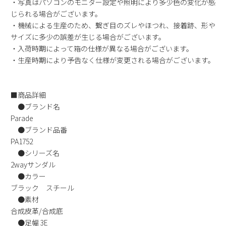
・写真はパソコンのモニター設定や照明により多少色の変化が感
新規会員登録
じられる場合がございます。
・機械による生産のため、繋ぎ目のズレやほつれ、接着跡、形や
サイズに多少の誤差が生じる場合がございます。
会社概要
・入荷時期によって箱の仕様が異なる場合がございます。
・生産時期により予告なく仕様が変更される場合がございます。
プライバシーポリシー
特定商取引法に基づく表示
■商品詳細
●ブランド名
Parade
お問い合わせ
●ブランド品番
PA1752
●シリーズ名
2wayサンダル
●カラー
ブラック スチール
●素材
合成皮革/合成底
●足幅 3E