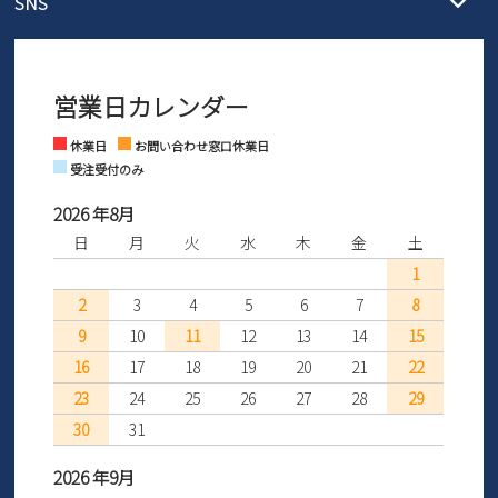
SNS
営業時間：11時～17時
ントとしても安心してご利用いただけるよう、サイズ交換の受付期
ご利用ください。
メールの返信につきましては、
間を「お届けから30日間」へと延長いたしました。
3営業日以内にさせていただいております。
商品到着後30日以内にメールにてお申し出ください。折り返し詳細
※お問い合わせは現在メール
で受け付けております。
なご案内をお送りいたします。詳しくは
ご利用ガイド
をご利用くだ
営業日カレンダー
※土日祝はお問い合わせ窓口休業日となります。
さい。
Instagram
Facebook
休業日
お問い合わせ窓口休業日
受注受付のみ
2026 年8月
日
月
火
水
木
金
土
1
2
3
4
5
6
7
8
9
10
11
12
13
14
15
16
17
18
19
20
21
22
23
24
25
26
27
28
29
30
31
2026 年9月