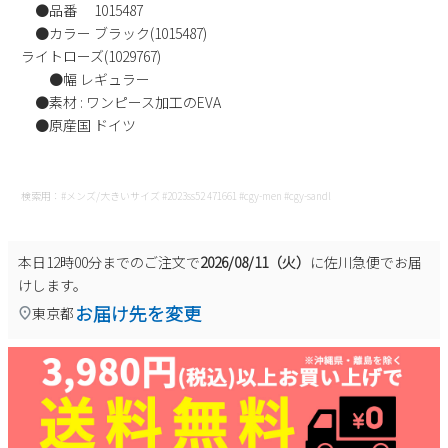
●品番 1015487
新規会員登録
●カラー ブラック(1015487)
ライトローズ(1029767)
会社概要
●幅 レギュラー
●素材 : ワンピース加工のEVA
●原産国 ドイツ
プライバシーポリシー
特定商取引法に基づく表示
検索用：#メンズ/大きいサイズ #2023ss52 471661 #cgy-men #cgy-sandl
お問い合わせ
本日
12時00分
までのご注文で
2026/08/11（火）
に
佐川急便
でお届
けします。
お届け先を変更
東京都