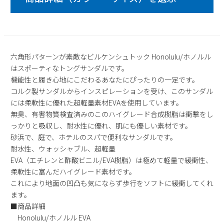
2
3
4
5
6
7
8
9
10
11
12
13
14
15
16
17
18
19
20
21
22
23
24
25
26
27
28
29
六角形パターンが素敵なビルケンシュトック Honolulu/ホノルル
はスポーティなトングサンダルです。
30
31
機能性と履き心地にこだわるあなたにぴったりの一足です。
2026 年9月
コルク製サンダルからインスピレーションを受け、このサンダル
には柔軟性に優れた超軽量素材EVAを使用しています。
日
月
火
水
木
金
土
無臭、有害物質検査済みのこのハイグレード合成樹脂は衝撃をし
1
2
3
4
5
っかりと吸収し、耐水性に優れ、肌にも優しい素材です。
6
7
8
9
10
11
12
砂浜で、庭で、ホテルのスパで便利なサンダルです。
13
14
15
16
17
18
19
耐水性、ウォッシャブル、超軽量
20
21
22
23
24
25
26
EVA（エチレンと酢酸ビニル/EVA樹脂）は極めて軽量で緩衝性、
柔軟性に富んだハイグレード素材です。
27
28
29
30
これにより地面の凹凸も気にならず歩行をソフトに緩衝してくれ
ます。
■商品詳細
Honolulu/ホノルル EVA