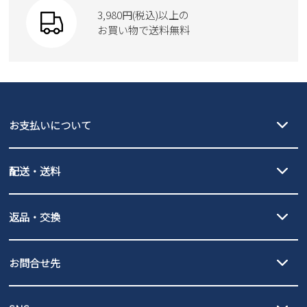
SKECHERS
3,980円(税込)以上の
Parade
new balance
お買い物で送料無料
moz
SKECHERS
asics
new balance
GAP
瞬足
puma
EDWIN
お支払いについて
new balance
クレジットカード決済、AmazonPay決済、
配送・送料
PayPay（オンライン決済）、代金引換のご利用が可能です。
詳しくは
ご利用ガイド
をご確認ください。
【宅配便】
【ネコポス】
返品・交換
北海道・本州・四国・九州…550円
全国一律…220円（税込）
沖縄…1,980円
発送日・送料詳細については
ご利用ガイド
を
履いてみないとわからない靴だからこそ、サイズ交換にかかる送料
3,980円（税込）以上お買い上げで送料無料
ご利用ください。
お問合せ先
の片道無料サービスを実施中！
3,980円（税込）以上お買い上げで送料1,425円
【サイズ交換期間延長のお知らせ】
メール :
info@parade-shoes.jp
ただいまギフト用としてのご利用が増えていることを受け、プレゼ
発送日・送料詳細については
ご利用ガイド
を