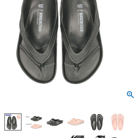
サンダル
キッズ
すべての商品
レインシューズ
サンダル
NEW
すべての商品
パンプス
レインシューズ
サンダル
SALE
スニーカー
すべての商品
スニーカー
レインシューズ
ローファー
レディース新入荷
バッグ
ビジネス・ドレスシューズ
すべての商品
スニーカー
カジュアルシューズ
メンズ新入荷
ローファー
レディースSALE
雑貨
スクール
すべての商品
ワークシューズ
キッズ新入荷
カジュアルシューズ
メンズSALE
フォーマル
リュック
詳細検索
ブーツ
すべての商品
ワークシューズ
キッズSALE
ブーツ
ボディバッグ
ウェア
ケア用品
ブーツ
店舗一覧
ハンドバッグ