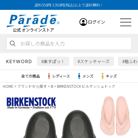
送料550円 3,980円(税込)以上で送料無料！
ログイン
会員登録
お気に入り
カート
#楽すぽっ！
#スケッチャーズ
#極ふ
KEYWORD
全ての商品
レディース
メンズ
キッズ
HOME
ブランドから探す
B
BIRKENSTOCK ビルケンシュトック
レディース
メンズ
すべての商品