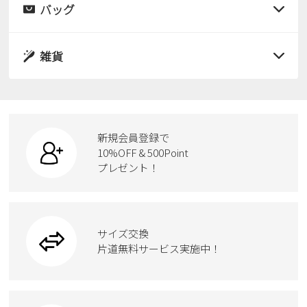
サンダル
バッグ
すべての商品
パンプス
レインシューズ
サンダル
雑貨
スニーカー
すべての商品
スニーカー
レインシューズ
ローファー
リュック
ビジネス・ドレスシューズ
すべての商品
スニーカー
カジュアルシューズ
ボディバッグ
新規会員登録で
ローファー
ケア用品
10%OFF & 500Point
スクール
ワークシューズ
プレゼント！
ハンドバッグ
カジュアルシューズ
雑貨
フォーマル
ブーツ
ビジネスバッグ
ワークシューズ
ブーツ
サイズ交換
ウェア
トートバッグ
ブーツ
片道無料サービス実施中！
Parade
ショルダーバッグ
Parade
ウェア
SKECHERS
財布