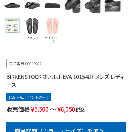
Parade
雑貨
Parade
ウェア
ご利用ガイド
ビジネスバッグ
SKECHERS
SKECHERS
Parade
new balance
会員サービス
トートバッグ
moz
ブラック
ライトロー
SKECHERS
asics
ズ
ショルダーバッグ
new balance
お問い合わせ
GAP
瞬足
puma
財布
メルマガ購買
商品番号
00020982
EDWIN
BIRKENSTOCK ホノルル EVA 1015487 メンズ レディ
new balance
ース
営業日カレンダー
[
55
〜
61
ポイント進呈 ]
休業日
お問い合わせ窓口休業日
販売価格
¥
5,500
〜
¥
6,050
税込
2026 年8月
日
月
火
水
木
金
土
1