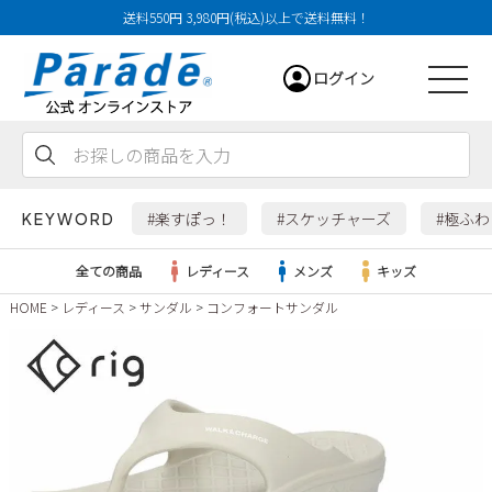
送料550円 3,980円(税込)以上で送料無料！
ログイン
会員登録
お気に入り
カート
#楽すぽっ！
#スケッチャーズ
#極ふ
KEYWORD
全ての商品
レディース
メンズ
キッズ
HOME
レディース
サンダル
コンフォートサンダル
レディース
メンズ
すべての商品