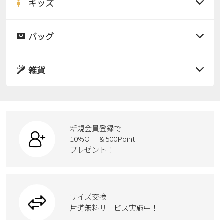
サンダル
キッズ
すべての商品
レインシューズ
サンダル
バッグ
すべての商品
パンプス
レインシューズ
サンダル
雑貨
スニーカー
すべての商品
スニーカー
レインシューズ
ローファー
リュック
ビジネス・ドレスシューズ
すべての商品
スニーカー
カジュアルシューズ
ボディバッグ
新規会員登録で
ローファー
ケア用品
10%OFF & 500Point
スクール
ワークシューズ
プレゼント！
ハンドバッグ
カジュアルシューズ
雑貨
フォーマル
ブーツ
ビジネスバッグ
ワークシューズ
ブーツ
サイズ交換
ウェア
トートバッグ
ブーツ
片道無料サービス実施中！