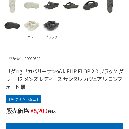
Parade
雑貨
Parade
ウェア
ご利用ガイド
ビジネスバッグ
SKECHERS
SKECHERS
Parade
new balance
会員サービス
トートバッグ
moz
グレー
ブラック
SKECHERS
asics
ショルダーバッグ
new balance
お問い合わせ
GAP
瞬足
puma
財布
商品番号
00020953
メルマガ購買
EDWIN
リグ rig リカバリーサンダル FLIP FLOP 2.0 ブラック グ
new balance
レー 12 メンズ レディース サンダル カジュアル コンフ
ォート 黒
営業日カレンダー
[
82
ポイント進呈 ]
休業日
お問い合わせ窓口休業日
販売価格
¥
8,200
税込
2026 年8月
日
月
火
水
木
金
土
1