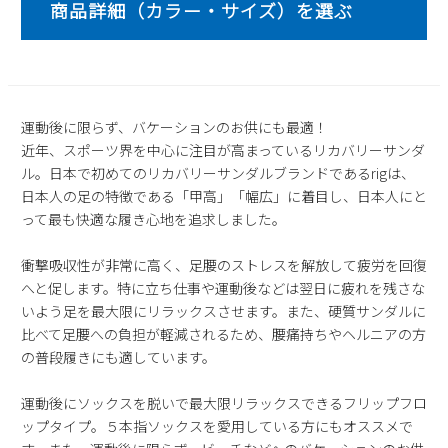
2
3
4
5
6
7
8
9
10
11
12
13
14
15
16
17
18
19
20
21
22
23
24
25
26
27
28
29
運動後に限らず、バケーションのお供にも最適！
30
31
近年、スポーツ界を中心に注目が高まっているリカバリーサンダ
ル。日本で初めてのリカバリーサンダルブランドであるrigは、
2026 年9月
日本人の足の特徴である「甲高」「幅広」に着目し、日本人にと
日
月
火
水
木
金
土
って最も快適な履き心地を追求しました。
1
2
3
4
5
6
7
8
9
10
11
12
衝撃吸収性が非常に高く、足腰のストレスを解放して疲労を回復
へと促します。特に立ち仕事や運動後などは翌日に疲れを残さな
13
14
15
16
17
18
19
いよう足を最大限にリラックスさせます。また、硬質サンダルに
20
21
22
23
24
25
26
比べて足腰への負担が軽減されるため、腰痛持ちやヘルニアの方
27
28
29
30
の普段履きにも適しています。
運動後にソックスを脱いで最大限リラックスできるフリップフロ
ップタイプ。５本指ソックスを愛用している方にもオススメで