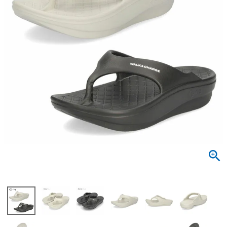
サンダル
キッズ
すべての商品
レインシューズ
サンダル
NEW
すべての商品
パンプス
レインシューズ
サンダル
SALE
スニーカー
すべての商品
スニーカー
レインシューズ
ローファー
レディース新入荷
バッグ
ビジネス・ドレスシューズ
すべての商品
スニーカー
カジュアルシューズ
メンズ新入荷
ローファー
レディースSALE
雑貨
スクール
すべての商品
ワークシューズ
キッズ新入荷
カジュアルシューズ
メンズSALE
フォーマル
リュック
詳細検索
ブーツ
すべての商品
ワークシューズ
キッズSALE
ブーツ
ボディバッグ
ウェア
ケア用品
ブーツ
店舗一覧
ハンドバッグ