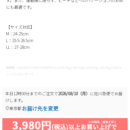
す。また、運動後に限らず、ビーチなどへのバケーションのお供
新規会員登録
にも最適です。
会社概要
【サイズ対応】
M：24-25cm
プライバシーポリシー
L：25.5-26.5cm
LL：27-28cm
特定商取引法に基づく表示
検索用：#2023ss52 471839 471838 #func-comfo #cgy-men #cgy-sandl #cgy-lady #cgy-sandl #
お問い合わせ
メンズ/小さいサイズ
本日
12時00分
までのご注文で
2026/08/10（月）
に
佐川急便
でお届
けします。
お届け先を変更
東京都