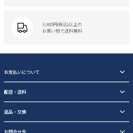
Parade
ショルダーバッグ
Parade
ウェア
SKECHERS
財布
SKECHERS
3,980円(税込)以上の
Parade
new balance
お買い物で送料無料
moz
SKECHERS
asics
new balance
GAP
瞬足
puma
EDWIN
お支払いについて
new balance
クレジットカード決済、AmazonPay決済、
配送・送料
PayPay（オンライン決済）、代金引換のご利用が可能です。
詳しくは
ご利用ガイド
をご確認ください。
【宅配便】
【ネコポス】
返品・交換
北海道・本州・四国・九州…550円
全国一律…220円（税込）
沖縄…1,980円
発送日・送料詳細については
ご利用ガイド
を
履いてみないとわからない靴だからこそ、サイズ交換にかかる送料
3,980円（税込）以上お買い上げで送料無料
ご利用ください。
お問合せ先
の片道無料サービスを実施中！