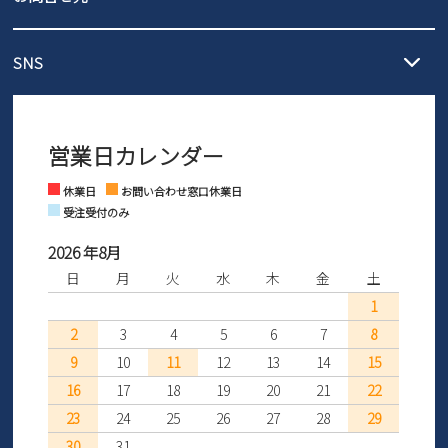
3,980円（税込）以上お買い上げで送料1,425円
【サイズ交換期間延長のお知らせ】
メール :
info@parade-shoes.jp
ただいまギフト用としてのご利用が増えていることを受け、プレゼ
発送日・送料詳細については
ご利用ガイド
を
SNS
営業時間：11時～17時
ントとしても安心してご利用いただけるよう、サイズ交換の受付期
ご利用ください。
メールの返信につきましては、
間を「お届けから30日間」へと延長いたしました。
3営業日以内にさせていただいております。
商品到着後30日以内にメールにてお申し出ください。折り返し詳細
※お問い合わせは現在メール
で受け付けております。
なご案内をお送りいたします。詳しくは
ご利用ガイド
をご利用くだ
営業日カレンダー
※土日祝はお問い合わせ窓口休業日となります。
さい。
Instagram
Facebook
休業日
お問い合わせ窓口休業日
受注受付のみ
2026 年8月
日
月
火
水
木
金
土
1
2
3
4
5
6
7
8
9
10
11
12
13
14
15
16
17
18
19
20
21
22
23
24
25
26
27
28
29
30
31