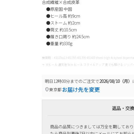
合成繊維×合成皮革
●原産国 中国
●ヒール高 約9cm
●ストーム 約2cm
●筒丈 約10.5cm
●履き口周り 約24.5cm
●重量 約330g
検索用：#2025ss13 481395 481399 481400 #heel-high #ckyheel #o
ゥ 太ヒール 通気性 9cm ヒール スタイルアップ 夏でも履ける ジッパ
明日
12時00分
までのご注文で
2026/08/10（月）
お届け先を変更
東京都
返品・交
商品の品質につきましては万全を期しており
たら商品到着後7日以内にメールにてお知ら