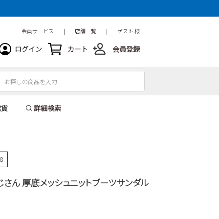
ド
|
会員サービス
|
店舗一覧
|
ゲスト 様
ログイン
カート
会員登録
雑貨
詳細検索
28
じさん 厚底メッシュニットブーツサンダル