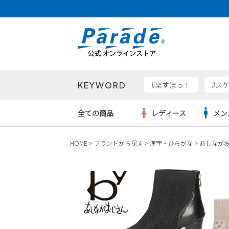
KEYWORD
検索
#楽すぽっ！
#ス
全ての商品
レディース
メン
HOME
ブランドから探す
漢字・ひらがな
あしなが
Parad
サンダル
サンダル
サンダル
レディース新入荷
レディースSALE
リュック
ケア用品
カジュ
トート
SKEC
レインシューズ
レインシューズ
レインシューズ
メンズ新入荷
メンズSALE
ボディバッグ
雑貨
ワーク
ショル
new b
asics
パンプス
スニーカー
スニーカー
キッズ新入荷
キッズSALE
ハンドバッグ
ブーツ
財布
瞬足
スニーカー
ビジネス・ドレスシューズ
スクール
ビジネスバッグ
ウェア
ローファー
ローファー
フォーマル