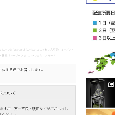
pentoe #cgy-lady #cgy-sandl #cgy-boot おしゃれ 大人可愛い オープント
ー 春 夏 サマーブーツ きれいめ フェミニン モード
に
佐川急便
でお届けします。
換について
ますが、万一不良・破損などがございまし
せください。