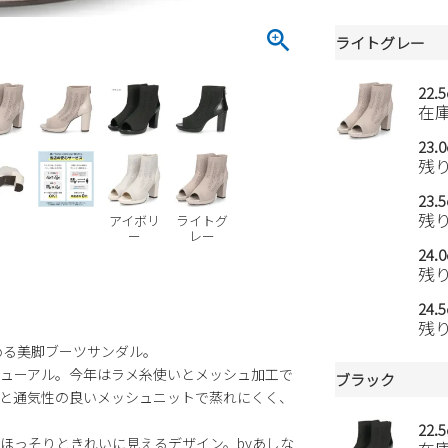
ライトグレー
22.
在
23.
残
23.
残
アイボリ
ライトグ
ー
レー
24.
残
24.
残
める美脚ブーツサンダル。
ューアル。今年はラメ糸使いとメッシュ加工で
ブラック
と通気性の良いメッシュニットで蒸れにくく、
22.
ほっそりときれいに見えるデザイン。byあしな