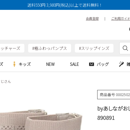
送料550円 3,980円(税込)以上で送料無料！
会員登録
|
ご利用ガイ
ケッチャーズ
#極ふわっパンプス
#スリップインズ
ズ
キッズ
NEW
SALE
バッグ
おじさん
e
Parade
Parade
アルシューズ
バッグ
カジュアルシューズ
HERS
SKECHERS
SKECHERS
商品番号
000250
シューズ
ダーバッグ
ワークシューズ
alance
moz
GAP
byあしながお
new balance
EDWIN
ブーツ
puma
new balance
890891
ウェア