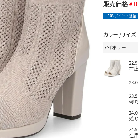
販売価格
¥
1
[
108
ポイント進呈 
カラー
サイズ
アイボリー
22.
在
23.
23.
残
24.
残
24.
在