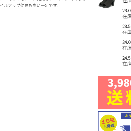
在
イルアップ効果も高い一足です。
23.
在
23.
在
24.
在
24.
在