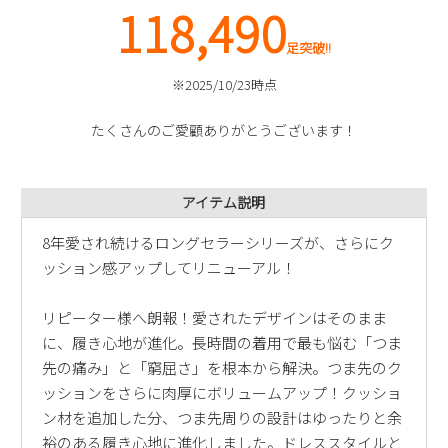
118,490
新規会員登録
足突破!!
会社概要
※2025/10/23時点
たくさんのご愛顧ありがとうございます！
プライバシーポリシー
特定商取引法に基づく表示
アイテム説明
お問い合わせ
8年愛され続けるロングセラーシリーズが、さらにク
ッション感アップしてリニューアル！
リピーター様へ朗報！愛されたデザインはそのまま
に、履き心地が進化。長時間の着用で最も悩む「つま
先の痛み」と「窮屈さ」を根本から解決。つま先のク
ッションをさらに肉厚にボリュームアップ！クッショ
ン材を追加した分、つま先周りの設計はゆったりと余
裕のある履き心地に進化しました。ドレススタイルと