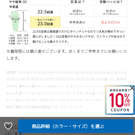
※着用感には個人差がございます。あくまでご参考までにお願いいた
します。
検索用：#mtal-gohi #mtal-kiji #heel-mid #ckyheel #cgy-lady #cgy-pps #cgy-lady #cgy-cmny
297794 297796 297789 297793 297797 2977992 297791 297795 297798 297790 痛くない 新作 歩
×
きやすい 疲れない 履きやすい parade パレード ポインテッドトゥ レース 光沢 フォーマル
おしゃれ 黒 ベージュ クロ ブラック ネイビー ピンク きれいめ 上品 ハイヒール ローヒール
ヒール 走れる 25.0 25cm 25.5cm 26cm 大きいサイズ 小さいサイズ オケージョン 卒園式 卒
業式 入園式 入学式 謝恩会 同窓会 フォーマル ストラップ
明日
12時00分
までのご注文で
2026/08/10（月）
に
佐川急便
でお届
けします。