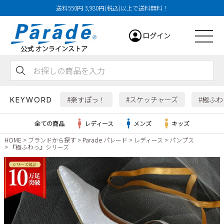
送料550円 3,980円(税込)以上で送料無料！
ログイン
会員登録
お気に入り
カート
#楽すぽっ！
#スケッチャーズ
#極ふ
KEYWORD
全ての商品
レディース
メンズ
キッズ
HOME
ブランドから探す
Parade パレード
レディース
パンプス
『極ふわっ』シリーズ
レディース
メンズ
すべての商品