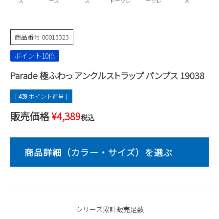
ス
ース
ス
ドークレ
ークレ
メ
2
3
4
5
6
7
8
9
10
11
12
13
14
15
商品番号
00013323
16
17
18
19
20
21
22
23
24
25
26
27
28
29
ポイント10倍
30
31
Parade 極ふわっ アンクルストラップ パンプス 19038
2026 年9月
[
439
ポイント進呈 ]
日
月
火
水
木
金
土
販売価格
¥
4,389
1
2
3
4
5
税込
6
7
8
9
10
11
12
13
14
15
16
17
18
19
20
21
22
23
24
25
26
27
28
29
30
シリーズ累計販売足数