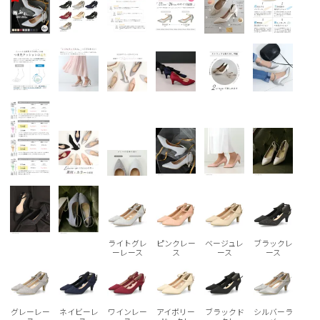
Parade
雑貨
Parade
ウェア
ご利用ガイド
ビジネスバッグ
SKECHERS
SKECHERS
Parade
new balance
会員サービス
トートバッグ
moz
SKECHERS
asics
ショルダーバッグ
new balance
お問い合わせ
GAP
瞬足
puma
財布
メルマガ購買
EDWIN
new balance
営業日カレンダー
ライトグレ
ピンクレー
ベージュレ
ブラックレ
休業日
お問い合わせ窓口休業日
ーレース
ス
ース
ース
2026 年8月
日
月
火
水
木
金
土
グレーレー
ネイビーレ
ワインレー
アイボリー
ブラックド
シルバーラ
1