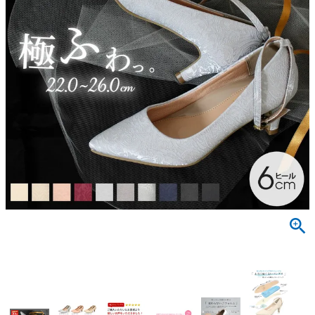
サンダル
キッズ
すべての商品
レインシューズ
サンダル
NEW
すべての商品
パンプス
レインシューズ
サンダル
SALE
スニーカー
すべての商品
スニーカー
レインシューズ
ローファー
レディース新入荷
バッグ
ビジネス・ドレスシューズ
すべての商品
スニーカー
カジュアルシューズ
メンズ新入荷
ローファー
レディースSALE
雑貨
スクール
すべての商品
ワークシューズ
キッズ新入荷
カジュアルシューズ
メンズSALE
フォーマル
リュック
詳細検索
ブーツ
すべての商品
ワークシューズ
キッズSALE
ブーツ
ボディバッグ
ウェア
ケア用品
ブーツ
店舗一覧
ハンドバッグ