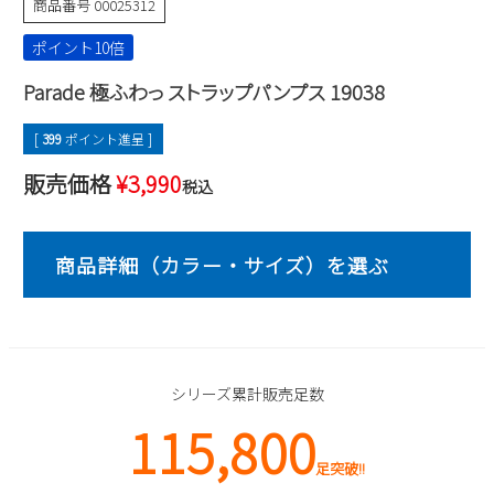
商品番号
00025312
2
3
4
5
6
7
8
ポイント10倍
9
10
11
12
13
14
15
16
17
18
19
20
21
22
Parade 極ふわっ ストラップパンプス 19038
23
24
25
26
27
28
29
[
399
ポイント進呈 ]
30
31
販売価格
¥
3,990
税込
2026 年9月
日
月
火
水
木
金
土
1
2
3
4
5
6
7
8
9
10
11
12
13
14
15
16
17
18
19
20
21
22
23
24
25
26
27
28
29
30
シリーズ累計販売足数
115,800
足突破!!