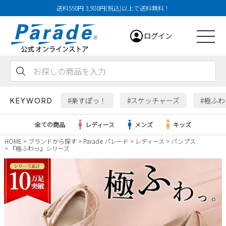
送料550円 3,980円(税込)以上で送料無料！
ログイン
会員登録
お気に入り
カート
#楽すぽっ！
#スケッチャーズ
#極ふ
KEYWORD
全ての商品
レディース
メンズ
キッズ
HOME
ブランドから探す
Parade パレード
レディース
パンプス
『極ふわっ』シリーズ
レディース
メンズ
すべての商品