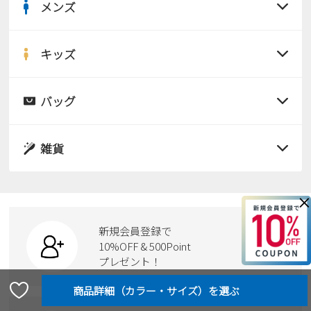
メンズ
すべての商品
サンダル
キッズ
すべての商品
レインシューズ
サンダル
バッグ
すべての商品
パンプス
レインシューズ
サンダル
雑貨
スニーカー
すべての商品
スニーカー
レインシューズ
ローファー
リュック
×
ビジネス・ドレスシューズ
すべての商品
スニーカー
カジュアルシューズ
ボディバッグ
新規会員登録で
ローファー
ケア用品
10%OFF & 500Point
スクール
ワークシューズ
プレゼント！
ハンドバッグ
カジュアルシューズ
雑貨
フォーマル
ブーツ
ビジネスバッグ
ワークシューズ