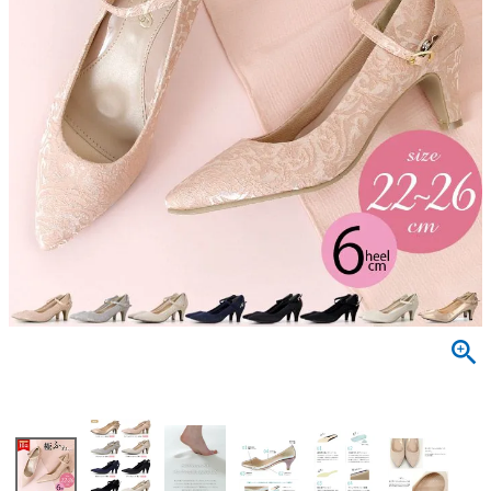
サンダル
キッズ
すべての商品
レインシューズ
サンダル
NEW
すべての商品
パンプス
レインシューズ
サンダル
SALE
スニーカー
すべての商品
スニーカー
レインシューズ
ローファー
レディース新入荷
バッグ
ビジネス・ドレスシューズ
すべての商品
スニーカー
カジュアルシューズ
メンズ新入荷
ローファー
レディースSALE
雑貨
スクール
すべての商品
ワークシューズ
キッズ新入荷
カジュアルシューズ
メンズSALE
フォーマル
リュック
詳細検索
ブーツ
すべての商品
ワークシューズ
キッズSALE
ブーツ
ボディバッグ
ウェア
ケア用品
ブーツ
店舗一覧
ハンドバッグ