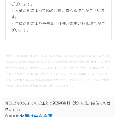
ございます。
・入荷時期によって箱の仕様が異なる場合がございま
す。
・生産時期により予告なく仕様が変更される場合がご
ざいます。
検索用：#mtal-gohi #mtal-kiji #heel-mid #ckyheel #cgy-lady #cgy-pps #cgy-lady #cgy-cmny
#2025aw12 277969 466728 466729 277977 277983 277980 466730 475301 466731 痛くない 新作
歩きやすい 疲れない 履きやすい parade パレード ポインテッドトゥ レース 光沢 フォーマ
ル おしゃれ 黒 ベージュ クロ ブラック ネイビー ピンク きれいめ 上品 ハイヒール ローヒー
ル ヒール 走れる 25.0 25cm 25.5cm 26cm 大きいサイズ 小さいサイズ オケージョン 卒園式
卒業式 入園式 入学式 謝恩会 同窓会 フォーマル ストラップ
明日
12時00分
までのご注文で
2026/08/11（火）
に
佐川急便
でお届
けします。
お届け先を変更
東京都