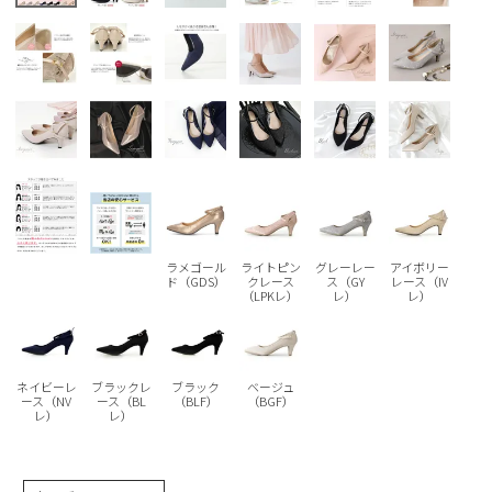
Parade
雑貨
Parade
ウェア
ご利用ガイド
ビジネスバッグ
SKECHERS
SKECHERS
Parade
new balance
会員サービス
トートバッグ
moz
SKECHERS
asics
ショルダーバッグ
new balance
お問い合わせ
GAP
瞬足
puma
財布
メルマガ購買
EDWIN
ラメゴール
ライトピン
グレーレー
アイボリー
ド（GDS）
クレース
ス（GY
レース（IV
new balance
（LPKレ）
レ）
レ）
営業日カレンダー
休業日
お問い合わせ窓口休業日
ネイビーレ
ブラックレ
ブラック
ベージュ
ース（NV
ース（BL
（BLF）
（BGF）
レ）
レ）
2026 年8月
日
月
火
水
木
金
土
1