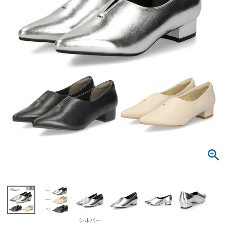
サンダル
キッズ
すべての商品
レインシューズ
サンダル
NEW
すべての商品
パンプス
レインシューズ
サンダル
SALE
スニーカー
すべての商品
スニーカー
レインシューズ
ローファー
レディース新入荷
バッグ
ビジネス・ドレスシューズ
すべての商品
スニーカー
カジュアルシューズ
メンズ新入荷
ローファー
レディースSALE
雑貨
スクール
すべての商品
ワークシューズ
キッズ新入荷
カジュアルシューズ
メンズSALE
フォーマル
リュック
詳細検索
ブーツ
すべての商品
ワークシューズ
キッズSALE
ブーツ
ボディバッグ
ウェア
ケア用品
ブーツ
店舗一覧
シルバー
ハンドバッグ