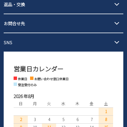
返品・交換
北海道・本州・四国・九州…550円
全国一律…220円（税込）
沖縄…1,980円
発送日・送料詳細については
ご利用ガイド
を
履いてみないとわからない靴だからこそ、サイズ交換にかかる送料
3,980円（税込）以上お買い上げで送料無料
ご利用ください。
お問合せ先
の片道無料サービスを実施中！
3,980円（税込）以上お買い上げで送料1,425円
【サイズ交換期間延長のお知らせ】
メール :
info@parade-shoes.jp
ただいまギフト用としてのご利用が増えていることを受け、プレゼ
発送日・送料詳細については
ご利用ガイド
を
SNS
営業時間：11時～17時
ントとしても安心してご利用いただけるよう、サイズ交換の受付期
ご利用ください。
メールの返信につきましては、
間を「お届けから30日間」へと延長いたしました。
3営業日以内にさせていただいております。
商品到着後30日以内にメールにてお申し出ください。折り返し詳細
※お問い合わせは現在メール
で受け付けております。
なご案内をお送りいたします。詳しくは
ご利用ガイド
をご利用くだ
営業日カレンダー
※土日祝はお問い合わせ窓口休業日となります。
さい。
Instagram
Facebook
休業日
お問い合わせ窓口休業日
受注受付のみ
2026 年8月
日
月
火
水
木
金
土
1
2
3
4
5
6
7
8