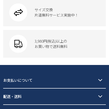
ワークシューズ
ブーツ
サイズ交換
ウェア
トートバッグ
ブーツ
片道無料サービス実施中！
Parade
ショルダーバッグ
Parade
ウェア
SKECHERS
財布
SKECHERS
3,980円(税込)以上の
Parade
new balance
お買い物で送料無料
moz
SKECHERS
asics
new balance
GAP
瞬足
puma
EDWIN
お支払いについて
new balance
クレジットカード決済、AmazonPay決済、
配送・送料
PayPay（オンライン決済）、代金引換のご利用が可能です。
詳しくは
ご利用ガイド
をご確認ください。
【宅配便】
【ネコポス】