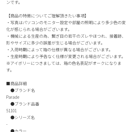
ンです。
新規会員登録
【商品の特徴についてご理解頂きたい事項】
・写真はパソコンのモニター設定や部屋の照明により多少色の変
会社概要
化が感じられる場合がございます。
・機械による生産の為、繋ぎ目の若干のズレやほつれ、接着跡、
プライバシーポリシー
形やサイズに多少の誤差が生じる場合がございます。
・入荷時期によって箱の仕様が異なる場合がございます。
特定商取引法に基づく表示
・生産時期により予告なく仕様が変更される場合がございます。
※アイボリーにつきましては、箱の色名表記がオークになりま
す。
お問い合わせ
■商品詳細
●ブランド名
Parade
●ブランド品番
51101
●シリーズ名
-
●カラー