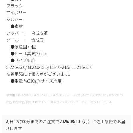
ブラック
アイボリー
シルバー
●素材
アッパー： 合成皮革
ソール ： 合成底
●原産国 中国
●ヒール高 約3.0cm
●サイズ対応
S:22.5-23.0/ M:23.0-23.5/ L:24.0-24.5/ LL:24.5-25.0
※着用感には個人差がございます。
●重量 約210g(Mサイズ片足)
検索用：#2025ss12 294290 294291 294292 #レディース/大きいサイズ #cgy-lady #cgy-cmny
#cgy-lady #cgy-pps 通勤 デイリー 普段使い おしゃれ パーティー 合皮 ローヒール
明日
12時00分
までのご注文で
2026/08/10（月）
に
佐川急便
でお届
けします。