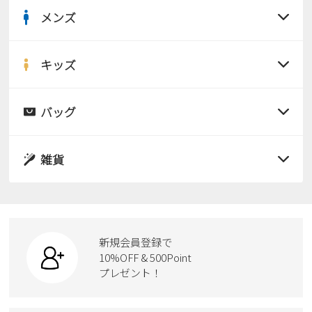
メンズ
すべての商品
サンダル
キッズ
すべての商品
レインシューズ
サンダル
バッグ
すべての商品
パンプス
レインシューズ
サンダル
雑貨
スニーカー
すべての商品
スニーカー
レインシューズ
ローファー
リュック
ビジネス・ドレスシューズ
すべての商品
スニーカー
カジュアルシューズ
ボディバッグ
新規会員登録で
ローファー
ケア用品
10%OFF & 500Point
スクール
ワークシューズ
プレゼント！
ハンドバッグ
カジュアルシューズ
雑貨
フォーマル
ブーツ
ビジネスバッグ