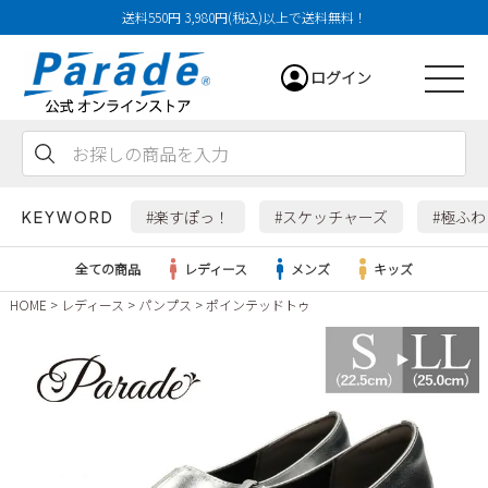
送料550円 3,980円(税込)以上で送料無料！
ログイン
会員登録
お気に入り
カート
#楽すぽっ！
#スケッチャーズ
#極ふ
KEYWORD
全ての商品
レディース
メンズ
キッズ
HOME
レディース
パンプス
ポインテッドトゥ
レディース
メンズ
すべての商品