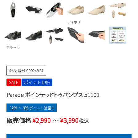
Parade
雑貨
Parade
ウェア
ご利用ガイド
ビジネスバッグ
SKECHERS
SKECHERS
アイボリー
Parade
new balance
会員サービス
トートバッグ
moz
SKECHERS
asics
ショルダーバッグ
new balance
お問い合わせ
ブラック
GAP
瞬足
puma
財布
メルマガ購買
EDWIN
商品番号
00024924
new balance
SALE
ポイント10倍
Parade ポインテッドトゥパンプス 51101
営業日カレンダー
[
299
〜
399
ポイント進呈 ]
休業日
お問い合わせ窓口休業日
販売価格
¥
2,990
〜
¥
3,990
2026 年8月
税込
日
月
火
水
木
金
土
1