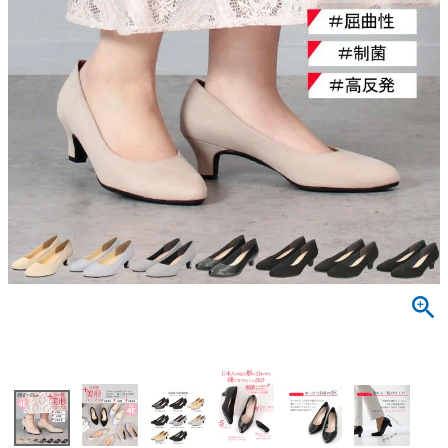
サンダル
キッズ
すべての商品
レインシューズ
サンダル
NEW
すべての商品
パンプス
レインシューズ
サンダル
SALE
スニーカー
すべての商品
スニーカー
レインシューズ
ローファー
レディース新入荷
バッグ
ビジネス・ドレスシューズ
すべての商品
スニーカー
カジュアルシューズ
メンズ新入荷
ローファー
レディースSALE
雑貨
スクール
すべての商品
ワークシューズ
キッズ新入荷
カジュアルシューズ
メンズSALE
フォーマル
リュック
詳細検索
ブーツ
すべての商品
ワークシューズ
キッズSALE
ブーツ
ボディバッグ
ウェア
ケア用品
ブーツ
店舗一覧
ハンドバッグ