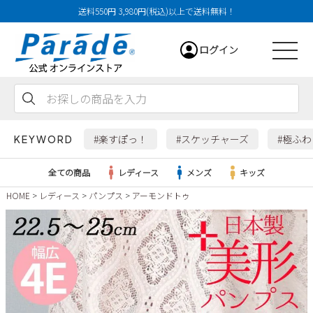
送料550円 3,980円(税込)以上で送料無料！
ログイン
会員登録
お気に入り
カート
#楽すぽっ！
#スケッチャーズ
#極ふ
KEYWORD
全ての商品
レディース
メンズ
キッズ
HOME
レディース
パンプス
アーモンドトゥ
レディース
メンズ
すべての商品