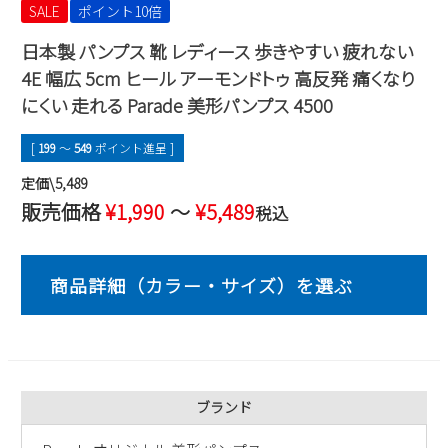
SALE
ポイント10倍
2
3
4
5
6
7
8
日本製 パンプス 靴 レディース 歩きやすい 疲れない
9
10
11
12
13
14
15
4E 幅広 5cm ヒール アーモンドトゥ 高反発 痛くなり
16
17
18
19
20
21
22
にくい 走れる Parade 美形パンプス 4500
23
24
25
26
27
28
29
30
31
[
199
〜
549
ポイント進呈 ]
2026 年9月
定価\5,489
日
月
火
水
木
金
土
販売価格
¥
1,990
〜
¥
5,489
税込
1
2
3
4
5
6
7
8
9
10
11
12
13
14
15
16
17
18
19
20
21
22
23
24
25
26
27
28
29
30
ブランド