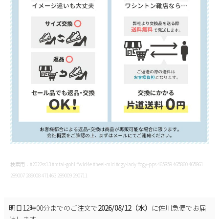
検索用：#2022ss13 #mtal-gohi #wid4e #heel-mid #cgy-lady #cgy-pps 465859 465860 465861
289007 289008 471463 289009 290711
明日
12時00分
までのご注文で
2026/08/12（水）
に
佐川急便
でお届