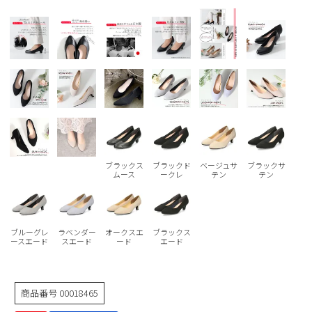
Parade
雑貨
Parade
ウェア
ご利用ガイド
ビジネスバッグ
SKECHERS
SKECHERS
Parade
new balance
会員サービス
トートバッグ
moz
SKECHERS
asics
ショルダーバッグ
new balance
お問い合わせ
GAP
瞬足
puma
財布
メルマガ購買
EDWIN
ブラックス
ブラックド
ベージュサ
ブラックサ
ムース
ークレ
テン
テン
new balance
営業日カレンダー
ブルーグレ
ラベンダー
オークスエ
ブラックス
ースエード
スエード
ード
エード
休業日
お問い合わせ窓口休業日
2026 年8月
日
月
火
水
木
金
土
商品番号
00018465
1