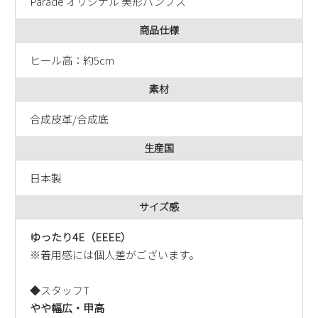
Parade オリジナル 美形パンプス
新規会員登録
商品仕様
会社概要
ヒール高：約5cm
素材
プライバシーポリシー
合成皮革/合成底
特定商取引法に基づく表示
生産国
お問い合わせ
日本製
サイズ感
ゆったり4E（EEEE）
※着用感には個人差がございます。
◆スタッフT
やや幅広・甲高