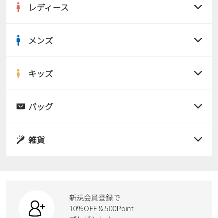
レディース
メンズ
すべての商品
サンダル
キッズ
すべての商品
レインシューズ
サンダル
バッグ
すべての商品
パンプス
レインシューズ
サンダル
雑貨
スニーカー
すべての商品
スニーカー
レインシューズ
ローファー
リュック
ビジネス・ドレスシューズ
すべての商品
スニーカー
カジュアルシューズ
ボディバッグ
新規会員登録で
ローファー
ケア用品
10%OFF & 500Point
スクール
ワークシューズ