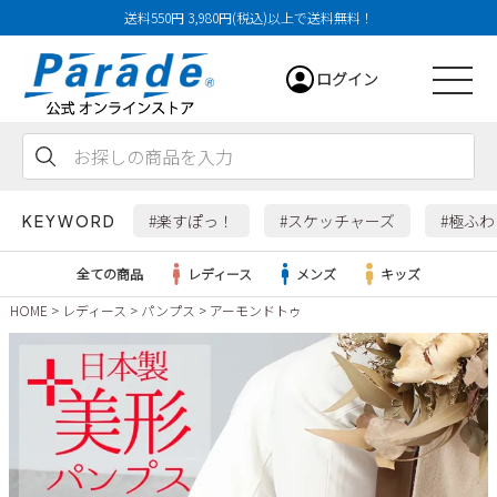
送料550円 3,980円(税込)以上で送料無料！
ログイン
会員登録
お気に入り
カート
#楽すぽっ！
#スケッチャーズ
#極ふ
KEYWORD
全ての商品
レディース
メンズ
キッズ
HOME
レディース
パンプス
アーモンドトゥ
レディース
メンズ
すべての商品