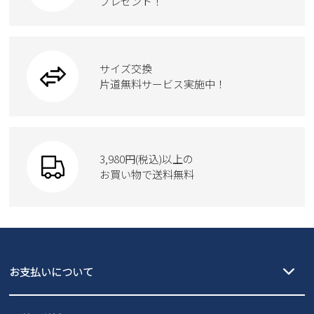
プレゼント！
ハンドバッグ
カジュアルシューズ
雑貨
フォーマル
ブーツ
ビジネスバッグ
ワークシューズ
ブーツ
サイズ交換
ウェア
トートバッグ
ブーツ
片道無料サービス実施中！
Parade
ショルダーバッグ
Parade
ウェア
SKECHERS
財布
SKECHERS
3,980円(税込)以上の
Parade
new balance
お買い物で送料無料
moz
SKECHERS
asics
new balance
GAP
瞬足
puma
EDWIN
お支払いについて
new balance
クレジットカード決済、AmazonPay決済、