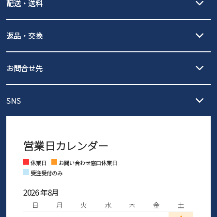
配送・送料
PayPay（オンライン決済）、代金引換のご利用が可能です。
詳しくは
ご利用ガイド
をご確認ください。
【宅配便】
【ネコポス】
返品・交換
北海道・本州・四国・九州…550円
全国一律…220円（税込）
沖縄…1,980円
発送日・送料詳細については
ご利用ガイド
を
履いてみないとわからない靴だからこそ、サイズ交換にかかる送料
3,980円（税込）以上お買い上げで送料無料
ご利用ください。
お問合せ先
の片道無料サービスを実施中！
3,980円（税込）以上お買い上げで送料1,425円
【サイズ交換期間延長のお知らせ】
メール :
info@parade-shoes.jp
ただいまギフト用としてのご利用が増えていることを受け、プレゼ
発送日・送料詳細については
ご利用ガイド
を
SNS
営業時間：11時～17時
ントとしても安心してご利用いただけるよう、サイズ交換の受付期
ご利用ください。
メールの返信につきましては、
間を「お届けから30日間」へと延長いたしました。
3営業日以内にさせていただいております。
商品到着後30日以内にメールにてお申し出ください。折り返し詳細
※お問い合わせは現在メール
で受け付けております。
なご案内をお送りいたします。詳しくは
ご利用ガイド
をご利用くだ
営業日カレンダー
※土日祝はお問い合わせ窓口休業日となります。
さい。
Instagram
Facebook
休業日
お問い合わせ窓口休業日
受注受付のみ
2026 年8月
日
月
火
水
木
金
土