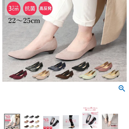
サンダル
キッズ
すべての商品
レインシューズ
サンダル
NEW
すべての商品
パンプス
レインシューズ
サンダル
SALE
スニーカー
すべての商品
スニーカー
レインシューズ
ローファー
レディース新入荷
バッグ
ビジネス・ドレスシューズ
すべての商品
スニーカー
カジュアルシューズ
メンズ新入荷
ローファー
レディースSALE
雑貨
スクール
すべての商品
ワークシューズ
キッズ新入荷
カジュアルシューズ
メンズSALE
フォーマル
リュック
詳細検索
ブーツ
すべての商品
ワークシューズ
キッズSALE
ブーツ
ボディバッグ
ウェア
ケア用品
ブーツ
店舗一覧
ハンドバッグ