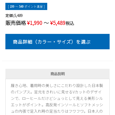
2
3
4
5
6
7
8
[
199
〜
549
ポイント進呈 ]
9
10
11
12
13
14
15
定価\5,489
16
17
18
19
20
21
22
販売価格
¥
1,990
〜
¥
5,489
税込
23
24
25
26
27
28
29
30
31
2026 年9月
日
月
火
水
木
金
土
1
2
3
4
5
6
7
8
9
10
11
12
商品説明
13
14
15
16
17
18
19
20
21
22
23
24
25
26
履き心地、着用時の美しさにこだわり設計した日本製
27
28
29
30
のパンプス。足元をきれいに見せるVカットのデザイ
ンで、ローヒールだけどシュっとして見える美形シル
エットがポイント。高反発インソールとソフトメッシ
ュの内張で足入れ時の足当たりはフワフワ。日本人の