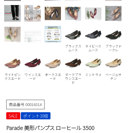
Parade
雑貨
Parade
ウェア
ご利用ガイド
ビジネスバッグ
SKECHERS
SKECHERS
Parade
new balance
会員サービス
トートバッグ
moz
SKECHERS
asics
ショルダーバッグ
new balance
お問い合わせ
ブラックス
ネイビース
ブラックド
ムース
ムース
ークレ
GAP
瞬足
puma
財布
メルマガ購買
EDWIN
ライトピン
ワインスエ
オークスエ
ダークブラ
ミントラメ
ベージュサ
new balance
クスエード
ード
ード
ウンスエー
テン
ド
営業日カレンダー
商品番号
00016314
休業日
お問い合わせ窓口休業日
2026 年8月
SALE
ポイント10倍
日
月
火
水
木
金
土
Parade 美形パンプス ローヒール 3500
1