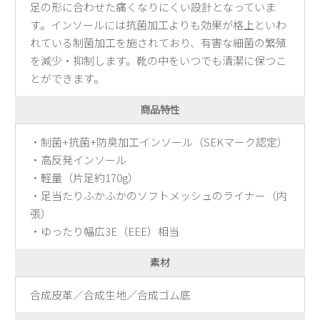
足の形に合わせた痛くなりにくい設計となっていま
新規会員登録
す。インソールには抗菌加工よりも効果が格上といわ
れている制菌加工を施されており、有害な細菌の繁殖
会社概要
を減少・抑制します。靴の中をいつでも清潔に保つこ
とができます。
プライバシーポリシー
商品特性
特定商取引法に基づく表示
・制菌+抗菌+防臭加工インソール（SEKマーク認定）
・高反発インソール
お問い合わせ
・軽量（片足約170g）
・足当たりふかふかのソフトメッシュのライナー（内
張）
・ゆったり幅広3E（EEE）相当
素材
合成皮革／合成生地／合成ゴム底