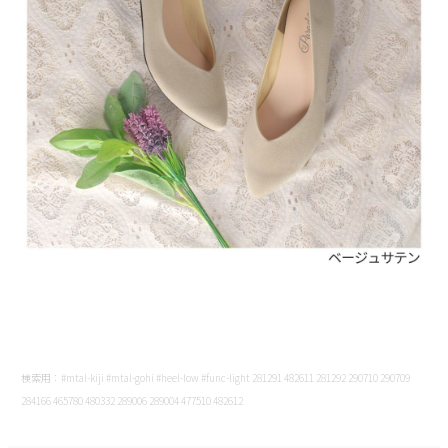
検索用：#mtal-kiji #mtal-gohi #heel-low #func-light 281291 482611 281292 290710 290709
284166 465780 480332 289006 289004 477510 482612