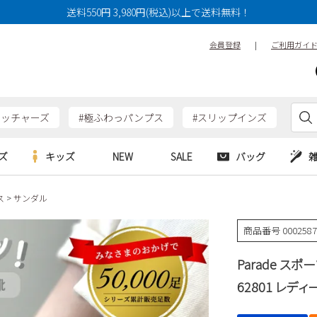
送料550円 3,980円(税込)以上で送料無料！
会員登録
|
ご利用ガイ
ケッチャーズ
#極ふわっパンプス
#スリップインズ
ズ
キッズ
NEW
SALE
バッグ
ス
サンダル
e
Parade
Parade
アルシューズ
バッグ
カジュアルシューズ
HERS
SKECHERS
SKECHERS
商品番号
000258
シューズ
ダーバッグ
ワークシューズ
alance
moz
GAP
Parade ス
new balance
EDWIN
ブーツ
puma
new balance
62801 レディ
ウェア