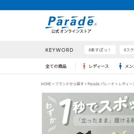
KEYWORD
検索
#楽すぽっ！
#ス
全ての商品
レディース
メン
HOME
ブランドから探す
Parade パレード
レディー
Parad
サンダル
サンダル
サンダル
レディース新入荷
レディースSALE
リュック
ケア用品
カジュ
トート
SKEC
レインシューズ
レインシューズ
レインシューズ
メンズ新入荷
メンズSALE
ボディバッグ
雑貨
ワーク
ショル
new b
asics
パンプス
スニーカー
スニーカー
キッズ新入荷
キッズSALE
ハンドバッグ
ブーツ
財布
瞬足
スニーカー
ビジネス・ドレスシューズ
スクール
ビジネスバッグ
ウェア
ローファー
ローファー
フォーマル