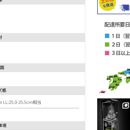
材
国
ズ感
5cm LL:25.0-25.5cm相当
事項