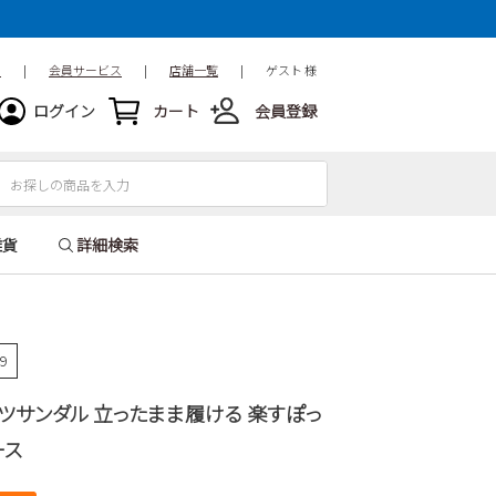
ド
|
会員サービス
|
店舗一覧
|
ゲスト 様
ログイン
カート
会員登録
雑貨
詳細検索
79
ポーツサンダル 立ったまま履ける 楽すぽっ
ース