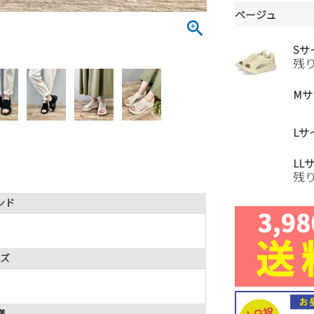
ベージュ
Sサ
残
Mサ
Lサ
LL
残
ンド
ズ
様