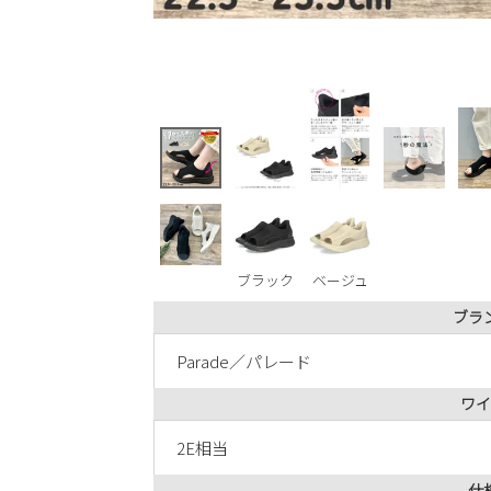
ブラック
ベージュ
ブラ
Parade／パレード
ワイ
2E相当
仕