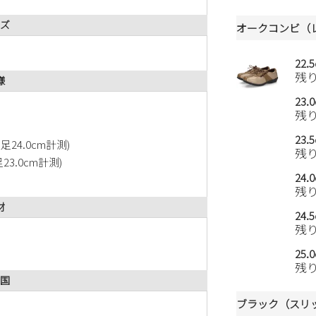
ズ
オークコンビ（
22.
残
様
23.
残
23.
24.0cm計測)
残
3.0cm計測)
24.
残
材
24.
残
25.
残
国
ブラック（スリ