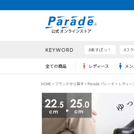
KEYWORD
検索
#楽すぽっ！
#ス
全ての商品
レディース
メン
HOME
ブランドから探す
Parade パレード
レディー
Parad
サンダル
サンダル
サンダル
レディース新入荷
レディースSALE
リュック
ケア用品
カジュ
トート
SKEC
レインシューズ
レインシューズ
レインシューズ
メンズ新入荷
メンズSALE
ボディバッグ
雑貨
ワーク
ショル
new b
asics
パンプス
スニーカー
スニーカー
キッズ新入荷
キッズSALE
ハンドバッグ
ブーツ
財布
瞬足
スニーカー
ビジネス・ドレスシューズ
スクール
ビジネスバッグ
ウェア
ローファー
ローファー
フォーマル