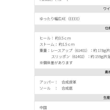
ワイ
ゆったり幅広4E（EEEE）
仕
ヒール： 約3.5ｃｍ
ストーム： 約1.5ｃｍ
重量：レースアップ（61401）：約 178g(片足
スリッポン（61402）：約 159g(片足2
※個体差があります
素
アッパー： 合成皮革
ソール ： 合成底
生産
中国