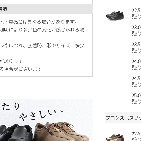
事項
22.
残
色・質感とは異なる場合があります。
23.
照明により多少色の変化が感じられる場
残
23.
レやほつれ、接着跡、形やサイズに多少
残
があります。
24.
残
る場合がございます。
24.
残
25.
残
ブロンズ（スリ
22.
残