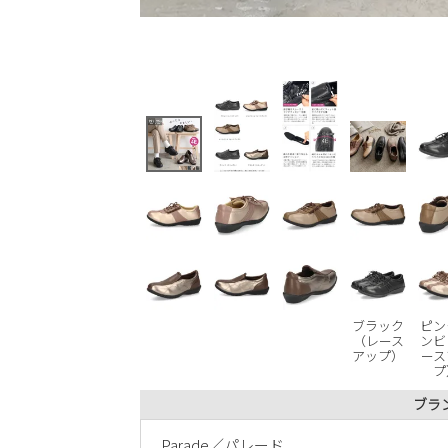
ブラック
ピン
（レース
ンビ
アップ）
ース
プ
ブラ
Parade／パレード