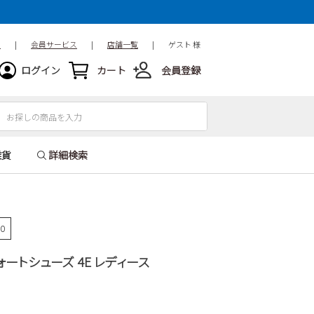
ド
|
会員サービス
|
店舗一覧
|
ゲスト 様
ログイン
カート
会員登録
雑貨
詳細検索
00
ンフォートシューズ 4E レディース