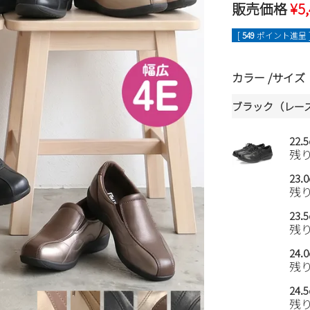
販売価格
¥
5
[
549
ポイント進呈 
カラー
サイズ
ブラック（レー
22.
残
23.
残
23.
残
24.
残
24.
残