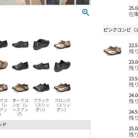
25.
在
ピンクコンビ（
22.
残
23.
残
23.
残
24.
残
クコ
オークコ
ブラック
ブロンズ
（レ
ンビ（レ
（スリッ
（スリッ
アッ
ースアッ
ポン）
ポン）
24.
）
プ）
残
ンド
25.
残