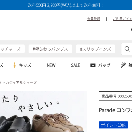
送料550円 3,980円(税込)以上で送料無料！
会員登録
|
ご利用ガイ
ケッチャーズ
#極ふわっパンプス
#スリップインズ
ズ
キッズ
NEW
SALE
バッグ
ス
カジュアルシューズ
e
Parade
Parade
アルシューズ
バッグ
カジュアルシューズ
HERS
SKECHERS
SKECHERS
商品番号
000259
シューズ
ダーバッグ
ワークシューズ
alance
moz
GAP
Parade コ
new balance
EDWIN
ブーツ
puma
new balance
ウェア
ポイント10倍