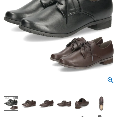
サンダル
キッズ
すべての商品
レインシューズ
サンダル
NEW
すべての商品
パンプス
レインシューズ
サンダル
SALE
スニーカー
すべての商品
スニーカー
レインシューズ
ローファー
レディース新入荷
バッグ
ビジネス・ドレスシューズ
すべての商品
スニーカー
カジュアルシューズ
メンズ新入荷
ローファー
レディースSALE
雑貨
スクール
すべての商品
ワークシューズ
キッズ新入荷
カジュアルシューズ
メンズSALE
フォーマル
リュック
詳細検索
ブーツ
すべての商品
ワークシューズ
キッズSALE
ブーツ
ボディバッグ
ウェア
ケア用品
ブーツ
店舗一覧
ハンドバッグ