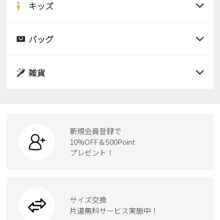
サンダル
キッズ
すべての商品
レインシューズ
サンダル
バッグ
すべての商品
パンプス
レインシューズ
サンダル
雑貨
スニーカー
すべての商品
スニーカー
レインシューズ
ローファー
リュック
ビジネス・ドレスシューズ
すべての商品
スニーカー
カジュアルシューズ
ボディバッグ
新規会員登録で
ローファー
ケア用品
10%OFF & 500Point
スクール
ワークシューズ
プレゼント！
ハンドバッグ
カジュアルシューズ
雑貨
フォーマル
ブーツ
ビジネスバッグ
ワークシューズ
ブーツ
サイズ交換
ウェア
トートバッグ
ブーツ
片道無料サービス実施中！