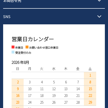
お問合せ先
の片道無料サービスを実施中！
3,980円（税込）以上お買い上げで送料1,425円
【サイズ交換期間延長のお知らせ】
メール :
info@parade-shoes.jp
ただいまギフト用としてのご利用が増えていることを受け、プレゼ
発送日・送料詳細については
ご利用ガイド
を
SNS
営業時間：11時～17時
ントとしても安心してご利用いただけるよう、サイズ交換の受付期
ご利用ください。
メールの返信につきましては、
間を「お届けから30日間」へと延長いたしました。
3営業日以内にさせていただいております。
商品到着後30日以内にメールにてお申し出ください。折り返し詳細
※お問い合わせは現在メール
で受け付けております。
なご案内をお送りいたします。詳しくは
ご利用ガイド
をご利用くだ
営業日カレンダー
※土日祝はお問い合わせ窓口休業日となります。
さい。
Instagram
Facebook
休業日
お問い合わせ窓口休業日
受注受付のみ
2026 年8月
日
月
火
水
木
金
土
1
2
3
4
5
6
7
8
9
10
11
12
13
14
15
16
17
18
19
20
21
22
23
24
25
26
27
28
29