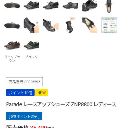
Parade
雑貨
Parade
ウェア
ご利用ガイド
ビジネスバッグ
SKECHERS
SKECHERS
Parade
new balance
会員サービス
トートバッグ
moz
SKECHERS
asics
ショルダーバッグ
new balance
お問い合わせ
GAP
瞬足
puma
財布
ダークブラ
ブラック
メルマガ購買
ウン
EDWIN
new balance
商品番号
00025593
営業日カレンダー
ポイント10倍
NEW
休業日
お問い合わせ窓口休業日
Parade レースアップシューズ ZNP8800 レディース
2026 年8月
[
549
ポイント進呈 ]
日
月
火
水
木
金
土
販売価格
¥
5,489
1