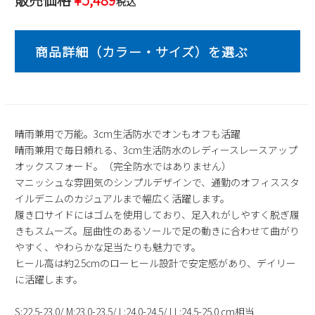
税込
2
3
4
5
6
7
8
9
10
11
12
13
14
15
16
17
18
19
20
21
22
23
24
25
26
27
28
29
30
31
2026 年9月
晴雨兼用で万能。3cm生活防水でオンもオフも活躍
日
月
火
水
木
金
土
晴雨兼用で毎日頼れる、3cm生活防水のレディースレースアップ
1
2
3
4
5
オックスフォード。（完全防水ではありません）
マニッシュな雰囲気のシンプルデザインで、通勤のオフィススタ
6
7
8
9
10
11
12
イルデニムのカジュアルまで幅広く活躍します。
13
14
15
16
17
18
19
履き口サイドにはゴムを使用しており、足入れがしやすく脱ぎ履
20
21
22
23
24
25
26
きもスムーズ。屈曲性のあるソールで足の動きに合わせて曲がり
27
28
29
30
やすく、やわらかな足当たりも魅力です。
ヒール高は約2.5cmのローヒール設計で安定感があり、デイリー
に活躍します。
S:22.5-23.0/ M:23.0-23.5/ L:24.0-24.5/ LL:24.5-25.0 cm相当