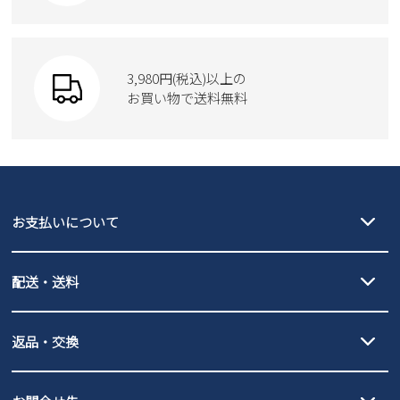
Parade
ショルダーバッグ
Parade
ウェア
SKECHERS
財布
SKECHERS
3,980円(税込)以上の
Parade
new balance
お買い物で送料無料
moz
SKECHERS
asics
new balance
GAP
瞬足
puma
EDWIN
お支払いについて
new balance
クレジットカード決済、AmazonPay決済、
配送・送料
PayPay（オンライン決済）、代金引換のご利用が可能です。
詳しくは
ご利用ガイド
をご確認ください。
【宅配便】
【ネコポス】
返品・交換
北海道・本州・四国・九州…550円
全国一律…220円（税込）
沖縄…1,980円
発送日・送料詳細については
ご利用ガイド
を
履いてみないとわからない靴だからこそ、サイズ交換にかかる送料
3,980円（税込）以上お買い上げで送料無料
ご利用ください。