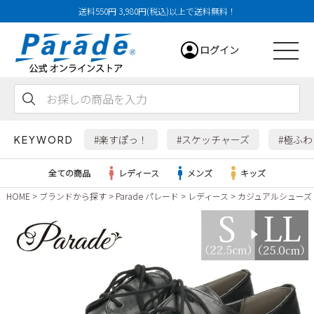
送料550円 3,980円(税込)以上で送料無料！
ログイン
会員登録
お気に入り
カート
#楽すぽっ！
#スケッチャーズ
#極ふ
KEYWORD
全ての商品
レディース
メンズ
キッズ
HOME
ブランドから探す
Parade パレード
レディース
カジュアルシューズ
レディース
メンズ
すべての商品