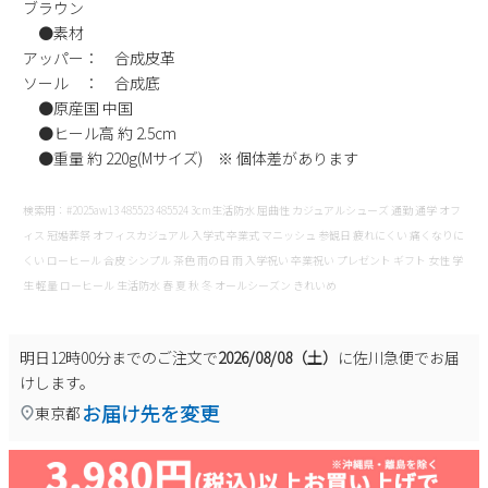
ブラウン
●素材
アッパー： 合成皮革
ソール ： 合成底
●原産国 中国
●ヒール高 約 2.5cm
●重量 約 220g(Mサイズ) ※ 個体差があります
検索用：#2025aw13 485523 485524 3cm生活防水 屈曲性 カジュアルシューズ 通勤 通学 オフ
ィス 冠婚葬祭 オフィスカジュアル 入学式 卒業式 マニッシュ 参観日 疲れにくい 痛くなりに
くい ローヒール 合皮 シンプル 茶色 雨の日 雨 入学祝い 卒業祝い プレゼント ギフト 女性 学
生 軽量 ローヒール 生活防水 春 夏 秋 冬 オールシーズン きれいめ
明日
12時00分
までのご注文で
2026/08/08（土）
に
佐川急便
でお届
けします。
お届け先を変更
東京都