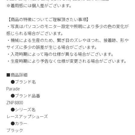
※着用感には個人差がございます。
新規会員登録
【商品の特徴についてご理解頂きたい事項】
会社概要
・写真はパソコンのモニター設定や照明により多少の色の変化が
感じられる場合がございます。
プライバシーポリシー
・機械による生産のため、繋ぎ目のズレやほつれ、接着跡、形や
サイズに多少の誤差が生じる場合がございます。
・入荷時期によって箱の仕様が異なる場合がございます。
特定商取引法に基づく表示
・生産時期により予告なく仕様が変更される場合がございます。
お問い合わせ
■商品詳細
●ブランド名
Parade
●ブランド品番
ZNP8800
●シリーズ名
レースアップシューズ
●カラー
ブラック