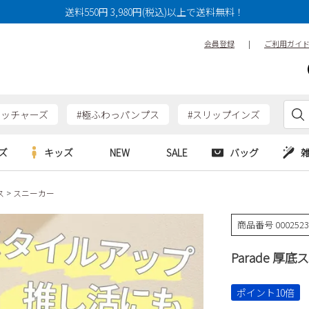
送料550円 3,980円(税込)以上で送料無料！
会員登録
|
ご利用ガイ
ケッチャーズ
#極ふわっパンプス
#スリップインズ
ズ
キッズ
NEW
SALE
バッグ
ス
スニーカー
e
Parade
Parade
アルシューズ
バッグ
カジュアルシューズ
HERS
SKECHERS
SKECHERS
商品番号
000252
シューズ
ダーバッグ
ワークシューズ
alance
moz
GAP
Parade 厚底
new balance
EDWIN
ブーツ
puma
new balance
ウェア
ポイント10倍