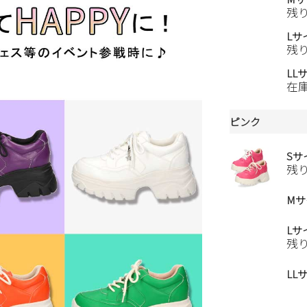
残
Lサ
残
LL
在
ピンク
Sサ
残
Mサ
Lサ
残
LL