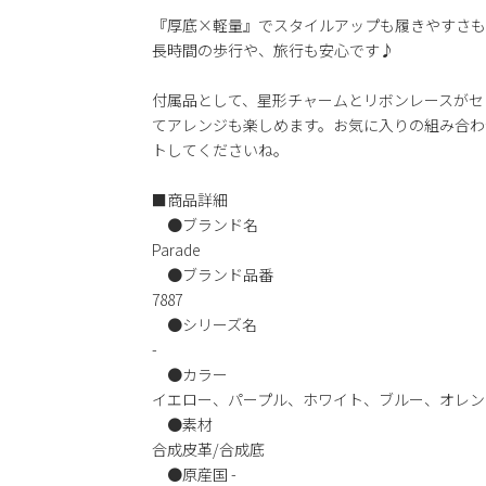
『厚底×軽量』でスタイルアップも履きやすさも
長時間の歩行や、旅行も安心です♪
付属品として、星形チャームとリボンレースがセ
てアレンジも楽しめます。お気に入りの組み合わ
トしてくださいね。
■商品詳細
●ブランド名
Parade
●ブランド品番
7887
●シリーズ名
-
●カラー
イエロー、パープル、ホワイト、ブルー、オレン
●素材
合成皮革/合成底
●原産国 -