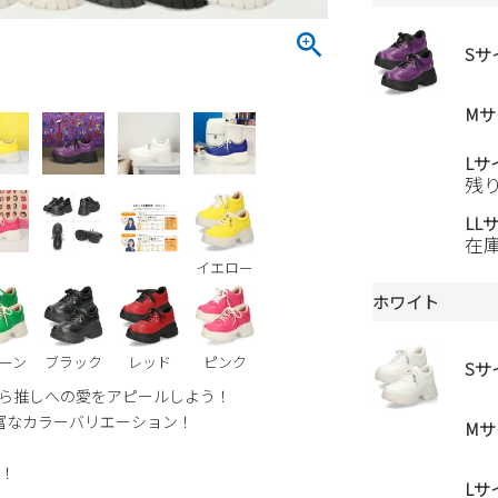
Sサ
Mサ
Lサ
残
LL
在
イエロー
ホワイト
ーン
ブラック
レッド
ピンク
Sサ
ら推しへの愛をアピールしよう！
富なカラーバリエーション！
Mサ
！
Lサ