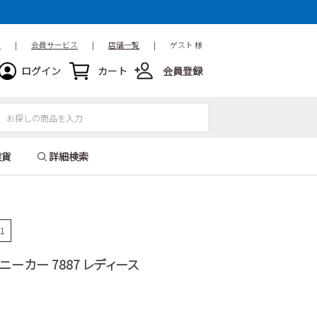
ド
|
会員サービス
|
店舗一覧
|
ゲスト 様
ログイン
カート
会員登録
雑貨
詳細検索
31
スニーカー 7887 レディース