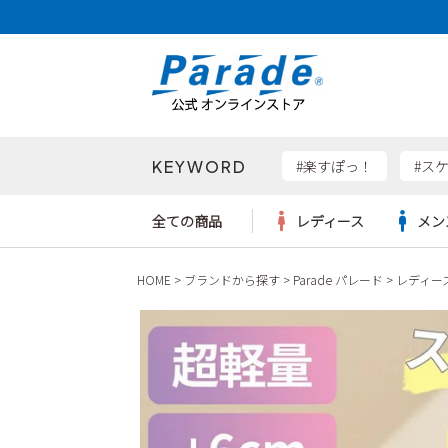
KEYWORD
検索
#楽すぽっ！
#ス
全ての商品
レディース
メン
HOME
ブランドから探す
Parade パレード
レディー
Parad
サンダル
サンダル
サンダル
レディース新入荷
レディースSALE
リュック
ケア用品
カジュ
トート
SKEC
レインシューズ
レインシューズ
レインシューズ
メンズ新入荷
メンズSALE
ボディバッグ
雑貨
ワーク
ショル
new b
asics
パンプス
スニーカー
スニーカー
キッズ新入荷
キッズSALE
ハンドバッグ
ブーツ
財布
瞬足
スニーカー
ビジネス・ドレスシューズ
スクール
ビジネスバッグ
ウェア
ローファー
ローファー
フォーマル