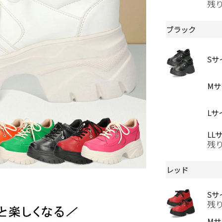
残
ブラック
Sサ
Mサ
Lサ
LL
残
レッド
Sサ
残
Mサ