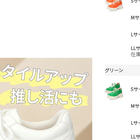
Sサ
Mサ
Lサ
LL
在
グリーン
Sサ
Mサ
Lサ
LL