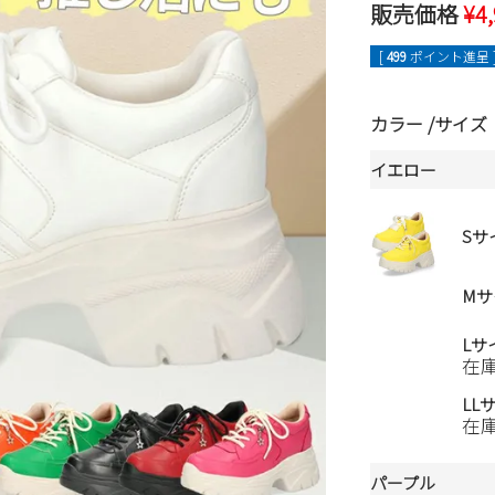
販売価格
¥
4
[
499
ポイント進呈 
カラー
サイズ
イエロー
Sサ
Mサ
Lサ
在
LL
在
パープル