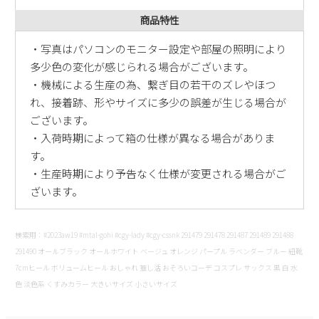
商品特性
・写真はパソコンのモニター設定や部屋の照明により
多少色の変化が感じられる場合がございます。
・機械による生産の為、繋ぎ目の若干のズレやほつ
れ、接着跡、形やサイズに多少の誤差が生じる場合が
ございます。
・入荷時期によって箱の仕様が異なる場合がありま
す。
・生産時期により予告なく仕様が変更される場合がご
ざいます。
検索用：#2023aw19 #mtal-gohi #cgy-lady #cgy-cssnk 291479 291478 291487 291489 291488
291490 オールブラック オールホワイト ベージュ オレンジ パープル ラベンダー ブルー 紐靴
7cmヒール ボリュームヒール おしゃれ 推し活 おそろいコーデ コスプレ サックス 黒 白 水
色 淡色系 くすみカラー 大きいサイズ 小さいサイズ