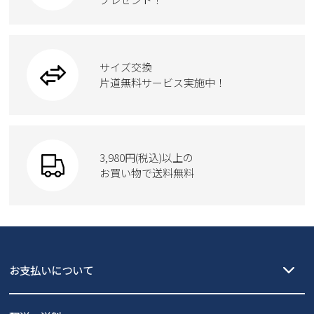
ハンドバッグ
カジュアルシューズ
雑貨
フォーマル
ブーツ
ビジネスバッグ
ワークシューズ
ブーツ
サイズ交換
ウェア
トートバッグ
ブーツ
片道無料サービス実施中！
Parade
ショルダーバッグ
Parade
ウェア
SKECHERS
財布
SKECHERS
3,980円(税込)以上の
Parade
new balance
お買い物で送料無料
moz
SKECHERS
asics
new balance
GAP
瞬足
puma
EDWIN
お支払いについて
new balance
クレジットカード決済、AmazonPay決済、