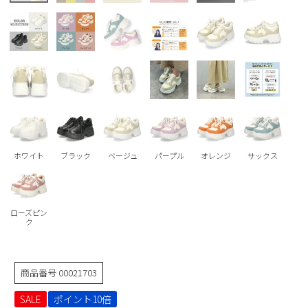
Parade
雑貨
Parade
ウェア
ご利用ガイド
ビジネスバッグ
SKECHERS
SKECHERS
Parade
new balance
会員サービス
トートバッグ
moz
SKECHERS
asics
ショルダーバッグ
new balance
お問い合わせ
GAP
瞬足
puma
財布
メルマガ購買
EDWIN
ホワイト
ブラック
ベージュ
パープル
オレンジ
サックス
new balance
営業日カレンダー
ローズピン
ク
休業日
お問い合わせ窓口休業日
2026 年8月
商品番号
00021703
日
月
火
水
木
金
土
SALE
ポイント10倍
1