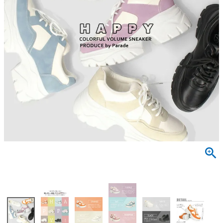
サンダル
キッズ
すべての商品
レインシューズ
サンダル
NEW
すべての商品
パンプス
レインシューズ
サンダル
SALE
スニーカー
すべての商品
スニーカー
レインシューズ
ローファー
レディース新入荷
バッグ
ビジネス・ドレスシューズ
すべての商品
スニーカー
カジュアルシューズ
メンズ新入荷
ローファー
レディースSALE
雑貨
スクール
すべての商品
ワークシューズ
キッズ新入荷
カジュアルシューズ
メンズSALE
フォーマル
リュック
詳細検索
ブーツ
すべての商品
ワークシューズ
キッズSALE
ブーツ
ボディバッグ
ウェア
ケア用品
ブーツ
店舗一覧
ハンドバッグ