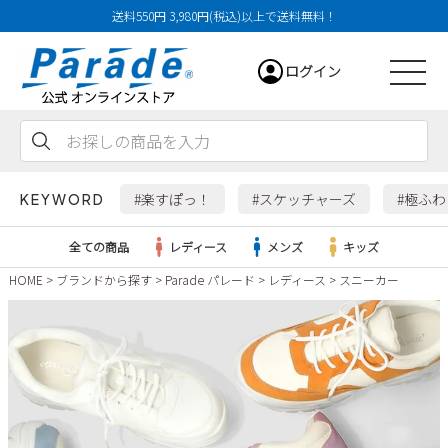
送料550円 3,980円(税込)以上で送料無料！
ログイン
会員登録
お気に入り
カート
#楽すぽっ！
#スケッチャーズ
#極ふ
KEYWORD
全ての商品
レディース
メンズ
キッズ
HOME
ブランドから探す
Parade パレード
レディース
スニーカー
レディース
メンズ
すべての商品