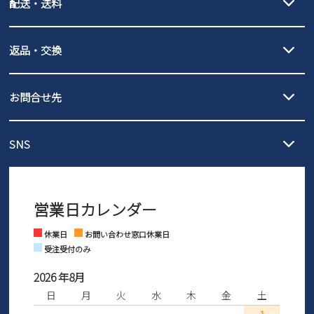
配送・送料
PayPay（オンライン決済）、代金引換のご利用が可能です。
詳しくは
ご利用ガイド
をご確認ください。
【宅配便】
【ネコポス】
返品・交換
北海道・本州・四国・九州…550円
全国一律…220円（税込）
沖縄…1,980円
発送日・送料詳細については
ご利用ガイド
を
履いてみないとわからない靴だからこそ、サイズ交換にかかる送料
3,980円（税込）以上お買い上げで送料無料
ご利用ください。
お問合せ先
の片道無料サービスを実施中！
3,980円（税込）以上お買い上げで送料1,425円
【サイズ交換期間延長のお知らせ】
メール :
info@parade-shoes.jp
ただいまギフト用としてのご利用が増えていることを受け、プレゼ
発送日・送料詳細については
ご利用ガイド
を
SNS
営業時間：11時～17時
ントとしても安心してご利用いただけるよう、サイズ交換の受付期
ご利用ください。
メールの返信につきましては、
間を「お届けから30日間」へと延長いたしました。
3営業日以内にさせていただいております。
商品到着後30日以内にメールにてお申し出ください。折り返し詳細
※お問い合わせは現在メール
で受け付けております。
なご案内をお送りいたします。詳しくは
ご利用ガイド
をご利用くだ
営業日カレンダー
※土日祝はお問い合わせ窓口休業日となります。
さい。
Instagram
Facebook
休業日
お問い合わせ窓口休業日
受注受付のみ
2026 年8月
日
月
火
水
木
金
土