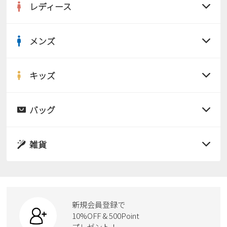
レディース
メンズ
すべての商品
サンダル
キッズ
すべての商品
レインシューズ
サンダル
バッグ
すべての商品
パンプス
レインシューズ
サンダル
雑貨
スニーカー
すべての商品
スニーカー
レインシューズ
ローファー
リュック
ビジネス・ドレスシューズ
すべての商品
スニーカー
カジュアルシューズ
ボディバッグ
新規会員登録で
ローファー
ケア用品
10%OFF & 500Point
スクール
ワークシューズ
プレゼント！