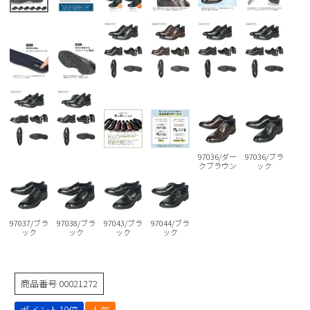
Parade
雑貨
Parade
ウェア
ご利用ガイド
ビジネスバッグ
SKECHERS
SKECHERS
Parade
new balance
会員サービス
トートバッグ
moz
SKECHERS
asics
ショルダーバッグ
new balance
お問い合わせ
GAP
瞬足
puma
財布
メルマガ購買
EDWIN
97036/ダー
97036/ブラ
クブラウン
ック
new balance
営業日カレンダー
97037/ブラ
97038/ブラ
97043/ブラ
97044/ブラ
ック
ック
ック
ック
休業日
お問い合わせ窓口休業日
2026 年8月
商品番号
00021272
日
月
火
水
木
金
土
1