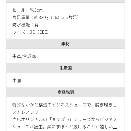
ヒール：約3cm
片足重量：約320g（26.5cm/片足）
防水機能：有
ワイズ：3E（EEE）
素材
牛革/合成底
生産国
中国
商品説明
特殊なかかと構造のビジネスシューズで、脱ぎ履きも
ストレスフリー！
当店オリジナルの「楽すぽっ」シリーズからビジネス
シューズが誕生。楽にすぽっと履けることが嬉しい上