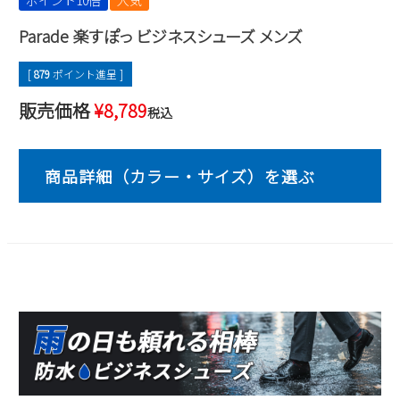
ポイント10倍
人気
2
3
4
5
6
7
8
Parade 楽すぽっ ビジネスシューズ メンズ
9
10
11
12
13
14
15
16
17
18
19
20
21
22
[
879
ポイント進呈 ]
23
24
25
26
27
28
29
販売価格
¥
8,789
税込
30
31
2026 年9月
日
月
火
水
木
金
土
1
2
3
4
5
6
7
8
9
10
11
12
13
14
15
16
17
18
19
20
21
22
23
24
25
26
27
28
29
30