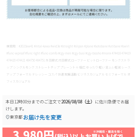
検索用：#2023aw41 #mtal-kawa #wid3e #straight #slipon #plane #sotobane #utibane #swirl
#func-wproof #func-light #func-comfo #cgy-men #cgy-busi #cgy-bsssho #monk 474418 474419
474420 474421 484750 484751 外羽根式 内羽根式 ローファー ビットローファー モンクストラ
ップ シングルモンク ストレートチップ プレーントゥ 幅広 ゆったり 軽い 足ムレ軽減 レース
アップ フォーマル ドレッシー コスパ 快適 就職活動 ビジネスカジュアル セミフォーマル オ
フィスカジュアル
本日
12時00分
までのご注文で
2026/08/08（土）
に
佐川急便
でお届
けします。
お届け先を変更
東京都