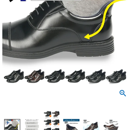
サンダル
キッズ
すべての商品
レインシューズ
サンダル
NEW
すべての商品
パンプス
レインシューズ
サンダル
SALE
スニーカー
すべての商品
スニーカー
レインシューズ
ローファー
レディース新入荷
バッグ
ビジネス・ドレスシューズ
すべての商品
スニーカー
カジュアルシューズ
メンズ新入荷
ローファー
レディースSALE
雑貨
スクール
すべての商品
ワークシューズ
キッズ新入荷
カジュアルシューズ
メンズSALE
フォーマル
リュック
詳細検索
ブーツ
すべての商品
ワークシューズ
キッズSALE
ブーツ
ボディバッグ
ウェア
ケア用品
ブーツ
店舗一覧
ハンドバッグ