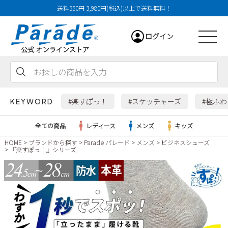
送料550円 3,980円(税込)以上で送料無料！
ログイン
会員登録
お気に入り
カート
#楽すぽっ！
#スケッチャーズ
#極ふ
KEYWORD
全ての商品
レディース
メンズ
キッズ
HOME
ブランドから探す
Parade パレード
メンズ
ビジネスシューズ
『楽すぽっ！』シリーズ
レディース
メンズ
すべての商品