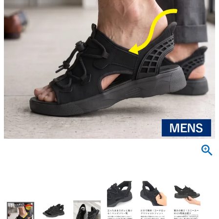
サンダル
キッズ
すべての商品
レインシューズ
サンダル
NEW
すべての商品
パンプス
レインシューズ
サンダル
SALE
スニーカー
すべての商品
スニーカー
レインシューズ
ローファー
レディース新入荷
バッグ
ビジネス・ドレスシューズ
すべての商品
スニーカー
カジュアルシューズ
メンズ新入荷
ローファー
レディースSALE
雑貨
スクール
すべての商品
ワークシューズ
キッズ新入荷
カジュアルシューズ
メンズSALE
フォーマル
リュック
詳細検索
ブーツ
すべての商品
ワークシューズ
キッズSALE
ブーツ
ボディバッグ
ウェア
ケア用品
ブーツ
店舗一覧
ハンドバッグ