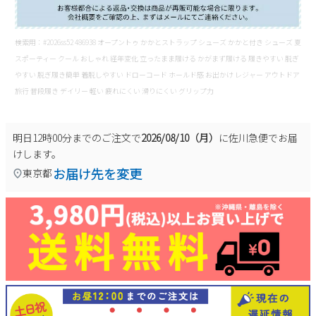
検索用：#2026ss52 486938 オープントゥ かかとストラップ シューズ かかと付き シューズ 夏
スポーティー クール おしゃれ 経年変化 立ったまま履ける かがまず履ける 履きやすい 脱ぎ
やすい 脱ぎ履き簡単 着脱しやすい ドローコード ホールド感 お出かけ レジャー アウトドア
旅行 普段履き デイリー 軽い 疲れにくい 滑りにくい グリップ力
明日
12時00分
までのご注文で
2026/08/10（月）
に
佐川急便
でお届
けします。
お届け先を変更
東京都