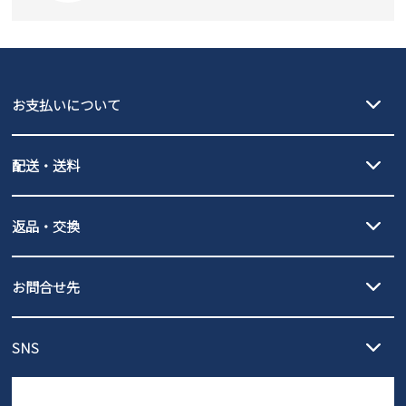
SKECHERS
asics
new balance
GAP
瞬足
puma
EDWIN
お支払いについて
new balance
クレジットカード決済、AmazonPay決済、
配送・送料
PayPay（オンライン決済）、代金引換のご利用が可能です。
詳しくは
ご利用ガイド
をご確認ください。
【宅配便】
【ネコポス】
返品・交換
北海道・本州・四国・九州…550円
全国一律…220円（税込）
沖縄…1,980円
発送日・送料詳細については
ご利用ガイド
を
履いてみないとわからない靴だからこそ、サイズ交換にかかる送料
3,980円（税込）以上お買い上げで送料無料
ご利用ください。
お問合せ先
の片道無料サービスを実施中！
3,980円（税込）以上お買い上げで送料1,425円
【サイズ交換期間延長のお知らせ】
メール :
info@parade-shoes.jp
ただいまギフト用としてのご利用が増えていることを受け、プレゼ
発送日・送料詳細については
ご利用ガイド
を
SNS
営業時間：11時～17時
ントとしても安心してご利用いただけるよう、サイズ交換の受付期
ご利用ください。
メールの返信につきましては、
間を「お届けから30日間」へと延長いたしました。
3営業日以内にさせていただいております。
商品到着後30日以内にメールにてお申し出ください。折り返し詳細