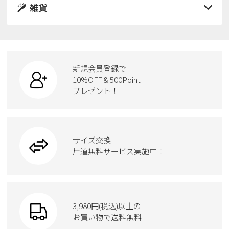
サンダル
雑貨
スニーカー
すべての商品
スニーカー
レインシューズ
ローファー
リュック
ビジネス・ドレスシューズ
すべての商品
スニーカー
カジュアルシューズ
ボディバッグ
新規会員登録で
ローファー
ケア用品
10%OFF & 500Point
スクール
ワークシューズ
プレゼント！
ハンドバッグ
カジュアルシューズ
雑貨
フォーマル
ブーツ
ビジネスバッグ
ワークシューズ
ブーツ
サイズ交換
ウェア
トートバッグ
ブーツ
片道無料サービス実施中！
Parade
ショルダーバッグ
Parade
ウェア
SKECHERS
財布
SKECHERS
3,980円(税込)以上の
Parade
new balance
お買い物で送料無料
moz