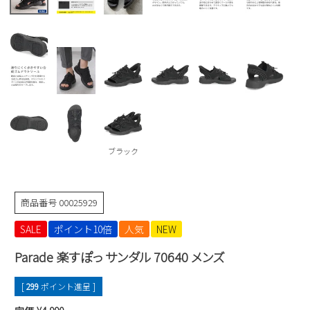
Parade
雑貨
Parade
ウェア
ご利用ガイド
ビジネスバッグ
SKECHERS
SKECHERS
Parade
new balance
会員サービス
トートバッグ
moz
SKECHERS
asics
ショルダーバッグ
new balance
お問い合わせ
GAP
瞬足
puma
財布
メルマガ購買
ブラック
EDWIN
new balance
商品番号
00025929
営業日カレンダー
SALE
ポイント10倍
人気
NEW
休業日
お問い合わせ窓口休業日
Parade 楽すぽっ サンダル 70640 メンズ
2026 年8月
[
299
ポイント進呈 ]
日
月
火
水
木
金
土
1