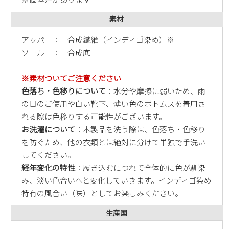
新規会員登録
素材
会社概要
アッパー： 合成繊維（インディゴ染め）※
ソール ： 合成底
プライバシーポリシー
※素材ついてご注意ください
色落ち・色移りについて
：水分や摩擦に弱いため、雨
特定商取引法に基づく表示
の日のご使用や白い靴下、薄い色のボトムスを着用さ
れる際は色移りする可能性がございます。
お問い合わせ
お洗濯について
：本製品を洗う際は、色落ち・色移り
を防ぐため、他の衣類とは絶対に分けて単独で手洗い
してください。
経年変化の特性
：履き込むにつれて全体的に色が馴染
み、淡い色合いへと変化していきます。インディゴ染め
特有の風合い（味）としてお楽しみください。
生産国