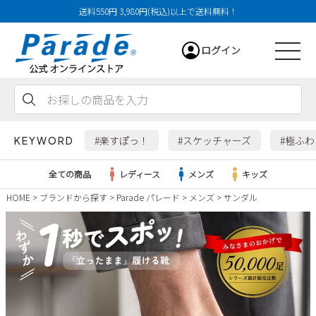
送料550円 3,980円(税込)以上で送料無料！
ログイン
会員登録
お気に入り
カート
#楽すぽっ！
#スケッチャーズ
#極ふ
KEYWORD
全ての商品
レディース
メンズ
キッズ
HOME
ブランドから探す
Parade パレード
メンズ
サンダル
レディース
メンズ
すべての商品