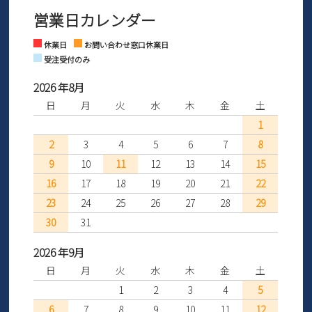
※お問い合わせは現在メール
で受け付けております。
なご案内をお送りいたします。詳しくは
ご利用ガイド
をご利用くだ
営業日カレンダー
※土日祝はお問い合わせ窓口休業日となります。
さい。
Instagram
Facebook
休業日
お問い合わせ窓口休業日
受注受付のみ
2026 年8月
日
月
火
水
木
金
土
1
2
3
4
5
6
7
8
9
10
11
12
13
14
15
16
17
18
19
20
21
22
23
24
25
26
27
28
29
30
31
2026 年9月
日
月
火
水
木
金
土
1
2
3
4
5
6
7
8
9
10
11
12