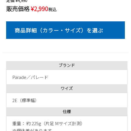
定価
¥
4,990
2
3
4
5
6
7
8
販売価格
¥
2,990
税込
9
10
11
12
13
14
15
16
17
18
19
20
21
22
23
24
25
26
27
28
29
30
31
2026 年9月
日
月
火
水
木
金
土
ブランド
1
2
3
4
5
6
7
8
9
10
11
12
Parade／パレード
13
14
15
16
17
18
19
ワイズ
20
21
22
23
24
25
26
2E（標準幅）
27
28
29
30
仕様
重量： 約 225g（片足 Mサイズ計測）
※個体差があります