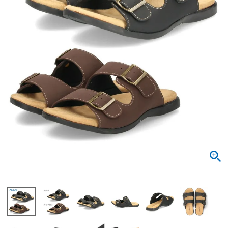
サンダル
キッズ
すべての商品
レインシューズ
サンダル
NEW
すべての商品
パンプス
レインシューズ
サンダル
SALE
スニーカー
すべての商品
スニーカー
レインシューズ
ローファー
レディース新入荷
バッグ
ビジネス・ドレスシューズ
すべての商品
スニーカー
カジュアルシューズ
メンズ新入荷
ローファー
レディースSALE
雑貨
スクール
すべての商品
ワークシューズ
キッズ新入荷
カジュアルシューズ
メンズSALE
フォーマル
リュック
詳細検索
ブーツ
すべての商品
ワークシューズ
キッズSALE
ブーツ
ボディバッグ
ウェア
ケア用品
ブーツ
店舗一覧
ハンドバッグ