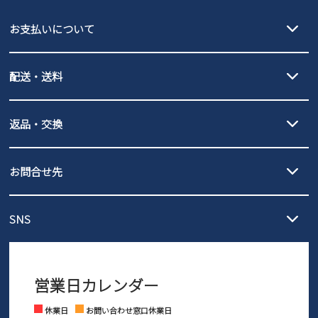
EDWIN
お支払いについて
new balance
クレジットカード決済、AmazonPay決済、
配送・送料
PayPay（オンライン決済）、代金引換のご利用が可能です。
詳しくは
ご利用ガイド
をご確認ください。
【宅配便】
【ネコポス】
返品・交換
北海道・本州・四国・九州…550円
全国一律…220円（税込）
沖縄…1,980円
発送日・送料詳細については
ご利用ガイド
を
履いてみないとわからない靴だからこそ、サイズ交換にかかる送料
3,980円（税込）以上お買い上げで送料無料
ご利用ください。
お問合せ先
の片道無料サービスを実施中！
3,980円（税込）以上お買い上げで送料1,425円
【サイズ交換期間延長のお知らせ】
メール :
info@parade-shoes.jp
ただいまギフト用としてのご利用が増えていることを受け、プレゼ
発送日・送料詳細については
ご利用ガイド
を
SNS
営業時間：11時～17時
ントとしても安心してご利用いただけるよう、サイズ交換の受付期
ご利用ください。
メールの返信につきましては、
間を「お届けから30日間」へと延長いたしました。
3営業日以内にさせていただいております。
商品到着後30日以内にメールにてお申し出ください。折り返し詳細
※お問い合わせは現在メール
で受け付けております。
なご案内をお送りいたします。詳しくは
ご利用ガイド
をご利用くだ
営業日カレンダー
※土日祝はお問い合わせ窓口休業日となります。
さい。
Instagram
Facebook
休業日
お問い合わせ窓口休業日