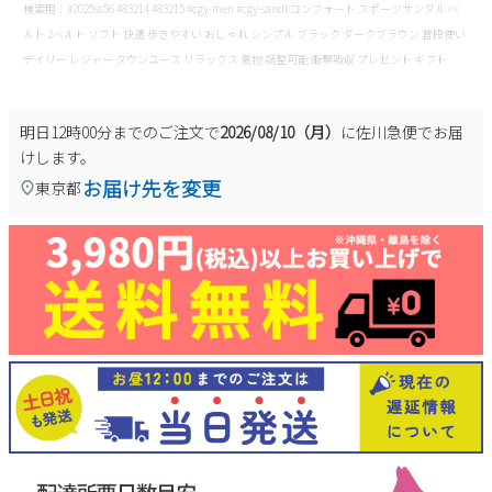
検索用：#2025ss56 483214 483215 #cgy-men #cgy-sandl コンフォート スポーツサンダル ベ
ルト 2ベルト ソフト 快適 歩きやすい おしゃれ シンプル ブラック ダークブラウン 普段使い
デイリー レジャー タウンユース リラックス 夏物 調整可能 衝撃吸収 プレゼント ギフト
明日
12時00分
までのご注文で
2026/08/10（月）
に
佐川急便
でお届
けします。
お届け先を変更
東京都