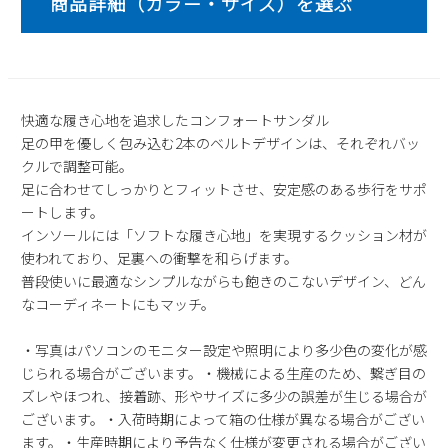
2
3
4
5
6
7
8
9
10
11
12
13
14
15
16
17
18
19
20
21
22
23
24
25
26
27
28
29
快適な履き心地を追求したコンフォートサンダル
30
31
足の甲を優しく包み込む2本のベルトデザインは、それぞれバッ
クルで調整可能。
2026 年9月
足に合わせてしっかりとフィットさせ、安定感のある歩行をサポ
日
月
火
水
木
金
土
ートします。
1
2
3
4
5
インソールには「ソフトな履き心地」を実現するクッション材が
使われており、足裏への衝撃を和らげます。
6
7
8
9
10
11
12
普段使いに最適なシンプルながらも飽きのこないデザイン、どん
13
14
15
16
17
18
19
なコーディネートにもマッチ。
20
21
22
23
24
25
26
27
28
29
30
・写真はパソコンのモニター設定や照明により多少色の変化が感
じられる場合がございます。・機械による生産のため、繋ぎ目の
ズレやほつれ、接着跡、形やサイズに多少の誤差が生じる場合が
ございます。・入荷時期によって箱の仕様が異なる場合がござい
ます。・生産時期により予告なく仕様が変更される場合がござい