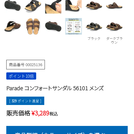
Parade
雑貨
Parade
ウェア
ご利用ガイド
ビジネスバッグ
SKECHERS
SKECHERS
Parade
new balance
会員サービス
トートバッグ
moz
ブラック
ダークブラ
SKECHERS
asics
ウン
ショルダーバッグ
new balance
お問い合わせ
GAP
瞬足
puma
財布
メルマガ購買
商品番号
00025136
EDWIN
ポイント10倍
new balance
Parade コンフォートサンダル 56101 メンズ
営業日カレンダー
[
329
ポイント進呈 ]
休業日
お問い合わせ窓口休業日
販売価格
¥
3,289
税込
2026 年8月
日
月
火
水
木
金
土
1