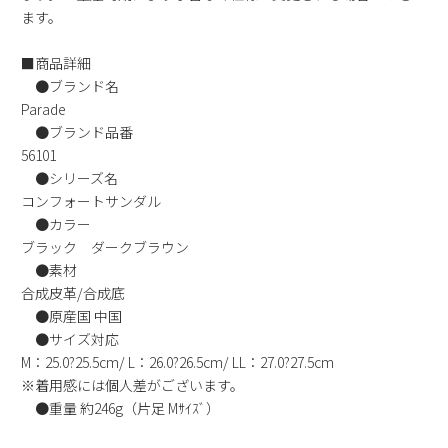
ます。
新規会員登録
■商品詳細
会社概要
●ブランド名
Parade
プライバシーポリシー
●ブランド品番
56101
●シリーズ名
特定商取引法に基づく表示
コンフォートサンダル
●カラー
お問い合わせ
ブラック ダークブラウン
●素材
合成皮革/合成底
●原産国 中国
●サイズ対応
M：25.0?25.5cm/ L：26.0?26.5cm/ LL：27.0?27.5cm
※着用感には個人差がございます。
●重量 約246g（片足 Mｻｲｽﾞ）