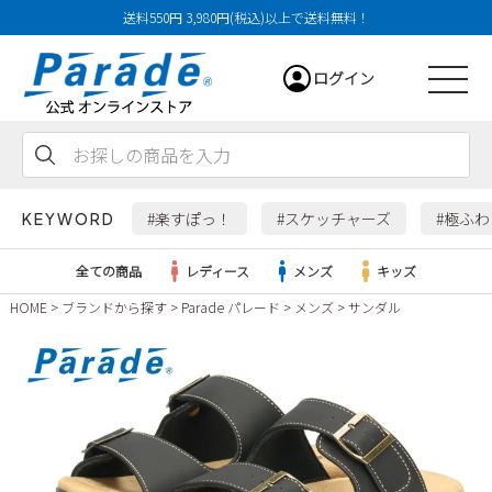
送料550円 3,980円(税込)以上で送料無料！
ログイン
会員登録
お気に入り
カート
#楽すぽっ！
#スケッチャーズ
#極ふ
KEYWORD
全ての商品
レディース
メンズ
キッズ
HOME
ブランドから探す
Parade パレード
メンズ
サンダル
レディース
メンズ
すべての商品