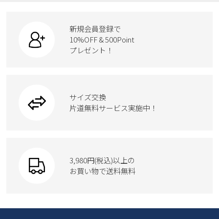
ローファー
リュック
ビジネス・ドレスシューズ
すべての商品
スニーカー
カジュアルシューズ
ボディバッグ
新規会員登録で
ローファー
ケア用品
10%OFF & 500Point
スクール
ワークシューズ
プレゼント！
ハンドバッグ
カジュアルシューズ
雑貨
フォーマル
ブーツ
ビジネスバッグ
ワークシューズ
ブーツ
サイズ交換
ウェア
トートバッグ
ブーツ
片道無料サービス実施中！
Parade
ショルダーバッグ
Parade
ウェア
SKECHERS
財布
SKECHERS
3,980円(税込)以上の
Parade
new balance
お買い物で送料無料
moz
SKECHERS
asics
new balance
GAP
瞬足
puma